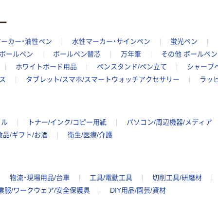
ー
マーカー・油性ペン
水性マーカー・サインペン
蛍光ペン
ボールペン
ボールペン替芯
万年筆
その他 ボールペン
ホワイトボード用品
ペンスタンド/ペン立て
シャープ
ス
タブレット/スマホ/スマートウォッチアクセサリー
ラッ
イル
トナー/インク/コピー用紙
パソコン/周辺機器/メディア
食品/ギフト/お酒
衛生/医療/介護
物流・現場用品/台車
工具/電動工具
切削工具/研磨材
業服/ワークウェア/安全保護具
DIY用品/園芸/資材