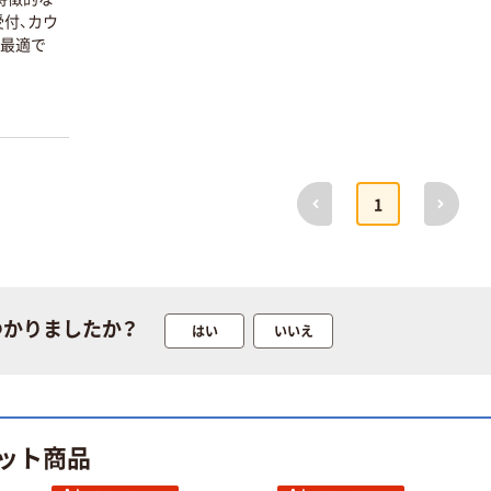
付、カウ
本気プライス
オリジナル
に最適で
トイレットペー
サントリー 伊右
パー ダブル60
衛門 「お茶、どう
ｍ 再生紙
ぞ。」 緑茶
100% 6ロール
￥460~
￥528~
（税込）
（税込）
リサイクル100
芯あり FSC認
前へ
次へ
証
オリジナル
オリジナル
1
乾電池 単4
アスクル プラス
形 アルカリ乾
チックグローブ
電池 北欧パッ
粉なし（パウダ
ケージ アスク
ーフリー）
￥140~
￥398~
（税込）
（税込）
ルオリジナル
つかりましたか？
はい
いいえ
富士フイルム
オリジナル
instax mini13
アスクルオリジ
INS MINI 13
ナル ラミネー
￥12,100~
トフィルム A4
ット商品
（税込）
サイズ
￥458~
（税込）
100μ（ミクロン）