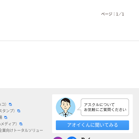
ページ：
1
／
1
ハコ）
スタンプ）
場
bメディア）
アオイくんに聞いてみる
企業向けトータルソリュー