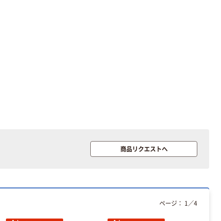
字）
富士フイルム チ
本気プライス
ェキ専用フィル
ニチバン セロテ
ム INSTAX MINI
ープ 大巻
WW2
￥1,580~
￥124~
（税込）
（税込）
本気プライス
本気プライス
アスクル セロハ
トイレットペー
ンテープ
パー シングル
120ｍ 再生紙
￥216~
（税込）
100% 6ロール
￥470~
（税込）
リサイクル100
本気プライス
芯あり FSC認
商品リクエストへ
証
アスクル トイ
レのおそうじシ
ート 大王製紙
共同企画 トイ
￥330~
（税込）
レクリーナー
ページ：
1
／
4
トイレシート
オリジナル
本気プライス