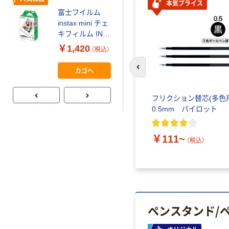
本気プライス
富士フイルム
本気プライス
instax mini チェ
【ガムテープ】ア
キフィルム INS
スクル 現場のチ
MINI JP1 1パッ
￥1,420
（税込）
カラ 厚さ
ク（10枚入り）
0.22mm 布テー
￥145~
（税込）
カゴへ
前のスライドへ
プ
フリクション替芯(多色
0.5mm パイロット
￥111~
（税込）
ペンスタンド/