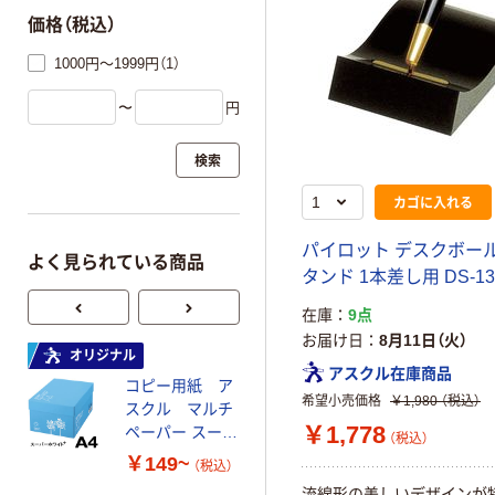
価格（税込）
1000円～1999円（1）
〜
円
検索
カゴに入れる
パイロット デスクボー
よく見られている商品
タンド 1本差し用 DS-13
在庫
9点
お届け日
8月11日（火）
オリジナル
オリジナル
アスクル在庫商品
コピー用紙 ア
ゴミ袋 エコノミ
希望小売価格
￥1,980
（税込）
スクル マルチ
ータイプ 乳白半
￥1,778
ペーパー スーパ
透明 高密度タイ
（税込）
ーホワイト+
プ 詰替用 バイ
￥149~
￥616~
（税込）
（税込）
オマス素材10％
流線形の美しいデザインが