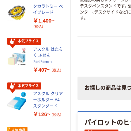
配合
デスクペンスタンドです。受
タカラトミー ベ
オリジナル
ンター、デスクサイドなど
イブレード
乾電池 単3
す。
￥1,400~
形 アルカリ乾
（税込）
電池 北欧パッ
ケージ アスク
￥140~
（税込）
ルオリジナル
本気プライス
アスクル はたら
本気プライス
く ふせん
ティッシュペー
75×75mm
パー ボックス
￥407~
（税込）
150組 5箱入 ア
スクル スマート
￥328~
（税込）
コンパクト ビ
本気プライス
お探しの商品は見
ビッド PEFC認
アスクル クリア
証
オリジナル
ーホルダー A4
コピー用紙 マ
スタンダード
ルチペーパー
￥126~
（税込）
スーパーエコノ
パイロットのヒ
ミー+
￥149~
（税込）
人気商品