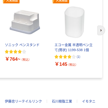
人気商品
人気商品
次の
ソニック ペンスタンド
エコー金属 半透明ペン立
山
て(筒状) 1199-538 1個
ケ
(
1
)
￥764~
￥
（税込）
￥145
（税込）
伊藤忠リーテイルリンク
石川樹脂工業
イモタニ