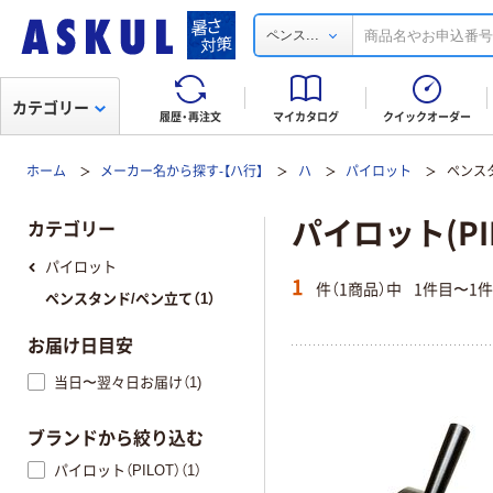
...
ペンス
カテゴリー
履歴・再注文
マイカタログ
クイックオーダー
ホーム
メーカー名から探す-【ハ行】
ハ
パイロット
ペンス
パイロット(PI
カテゴリー
パイロット
1
件（1商品）中
1件目〜1
ペンスタンド/ペン立て（1）
お届け日目安
当日〜翌々日お届け（1)
ブランドから絞り込む
パイロット（PILOT）（1）