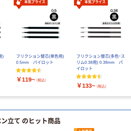
本気プライス
本気プライス
本気プライス
本気プライス
大塚製薬工場
ペーパータオル
経口補水液 オー
中判 再生紙
エスワン（OS-1）
100％ 200枚
￥159~
（税込）
FSC認証 シング
￥149~
（税込）
ル 大王製紙共同
企画 オリジナル
用)
フリクション替芯(単色用)
フリクション替芯(多色・ス
0.5mm パイロット
リム0.38用) 0.38mm パ
イロット
￥119~
（税込）
￥133~
（税込）
ペン立て のヒット商品