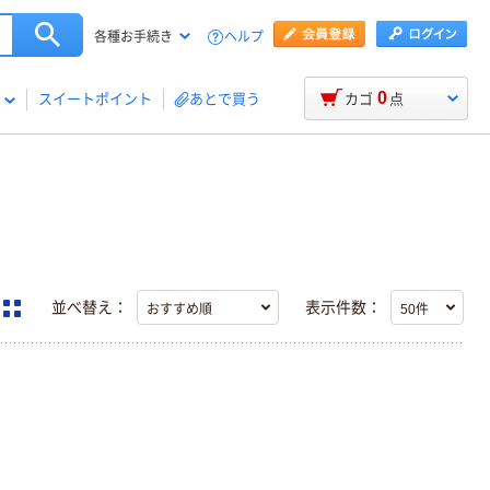
ヘルプ
各種お手続き
0
スイートポイント
あとで買う
カゴ
点
並べ替え：
表示件数：