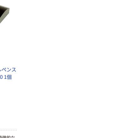
ルペンス
0 1個
本気プライス
オリジナル
アスクル はたら
アスクル 「現場
く ふせん
のチカラ」 養生
50×15mm
テープ
￥386~
￥358~
（税込）
（税込）
特徴的な