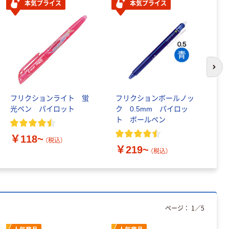
本気プライス
本気プライス
アスクル フラッ
トファイル エコ
ノミータイプ
A4タテ(コクヨ
￥115~
（税込）
製造）
次の
フリクションライト 蛍
フリクションボールノッ
フ
光ペン パイロット
ク 0.5mm パイロッ
ム
ト ボールペン
ト
￥118~
（税込）
￥219~
￥
（税込）
ページ：
1
／
5