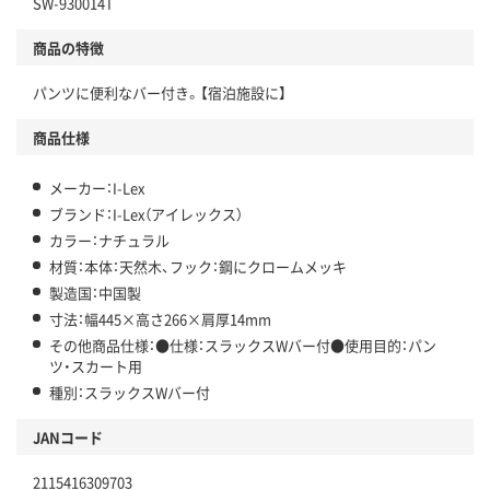
SW-930014T
商品の特徴
パンツに便利なバー付き。【宿泊施設に】
商品仕様
メーカー：I-Lex
ブランド：I-Lex（アイレックス）
カラー：ナチュラル
材質：本体：天然木、フック：鋼にクロームメッキ
製造国：中国製
寸法：幅445×高さ266×肩厚14mm
その他商品仕様：●仕様：スラックスWバー付●使用目的：パン
ツ・スカート用
種別：スラックスWバー付
JANコード
2115416309703