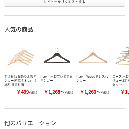
レビューをリクエストする
人気の商品
無印良品 節あり木製ハ
I-Lex 木製プレミアム
I-Lex Woodドレスハ
ニーズ 木製
ンガー 約幅４３ｃｍ ５
ハンガー
ンガー
リュー 5本入 
本組 良品計画
セッ…
￥499
￥1,268～
￥1,260～
￥1,
（税込）
（税込）
（税込）
他のバリエーション