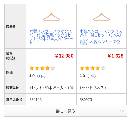
商品名
木製ハンガー スラックス
木製ハンガー スラックス
バー付 業務用パック 1セ
Wバー付 1セット（5本入）
ット（50本：5本入×10セッ
木製ハンガー 7 位
ト）
価格
￥12,980
￥1,628
(税込)
評価
4.0
4.0
（
1件
）
（
1件
）
1セット（50本：5本入×10）
1セット（5本入）
販売単位
559195
630970
お申込番号
詳しく見る
あり
あり
在庫
8月10日（月）
8月10日（月）
お届け日