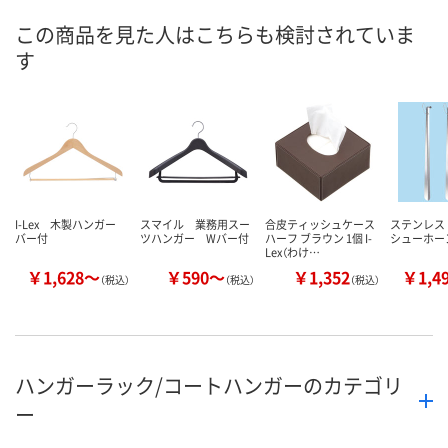
数量
数量
この商品を見た人はこちらも検討されていま
す
カゴへ
カゴへ
I-Lex 木製ハンガー
スマイル 業務用スー
合皮ティッシュケース
ステンレ
バー付
ツハンガー Wバー付
ハーフ ブラウン 1個 I-
シューホーン
Lex（わけ…
￥1,628～
￥590～
￥1,352
￥1,4
（税込）
（税込）
（税込）
ハンガーラック/コートハンガーのカテゴリ
ー