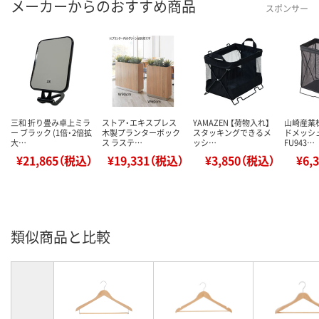
メーカーからのおすすめ商品
スポンサー
三和 折り畳み卓上ミラ
ストア・エキスプレス
YAMAZEN 【荷物入れ】
山崎産業
ー ブラック (1倍・2倍拡
木製プランターボック
スタッキングできるメ
ドメッシ
大…
ス ラステ…
ッシ…
FU943…
¥21,865（税込）
¥19,331（税込）
¥3,850（税込）
¥6,
類似商品と比較