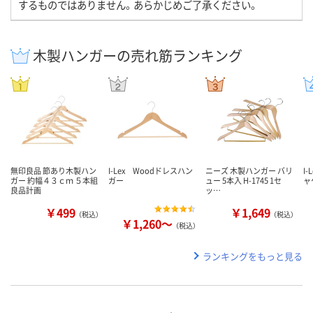
するものではありません。あらかじめご了承ください。
木製ハンガーの売れ筋ランキング
無印良品 節あり木製ハン
I-Lex Woodドレスハン
ニーズ 木製ハンガー バリ
I
ガー 約幅４３ｃｍ ５本組
ガー
ュー 5本入 H-1745 1セ
ャ
良品計画
ッ…
￥499
￥1,649
（税込）
（税込）
￥1,260～
（税込）
ランキングをもっと見る