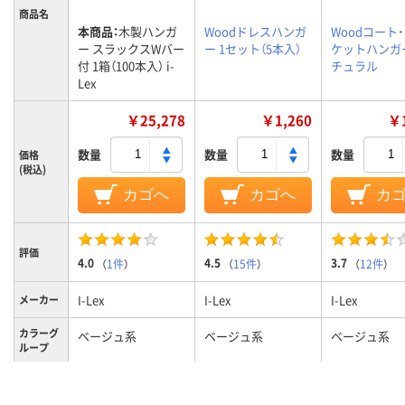
商品名
本商品：
木製ハンガ
Woodドレスハンガ
Woodコート
ー スラックスWバー
ー 1セット（5本入）
ケットハンガ
付 1箱（100本入） i-
チュラル
Lex
￥25,278
￥1,260
￥1
数量
数量
数量
価格
(税込)
カゴへ
カゴへ
カ
評価
4.0
4.5
3.7
（
1件
）
（
15件
）
（
12件
）
I-Lex
I-Lex
I-Lex
メーカー
カラーグ
ベージュ系
ベージュ系
ベージュ系
ループ