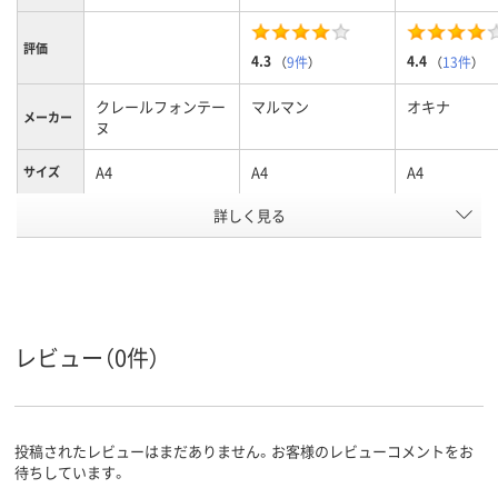
評価
4.3
4.4
（
9件
）
（
13件
）
クレールフォンテー
マルマン
オキナ
メーカー
ヌ
A4
A4
A4
サイズ
罫線タイ
詳しく見る
横罫線
横罫線
方眼罫
プ
8mm
6.5mm
5mm
罫線幅
33
38
58
行数
レビュー（0件）
カラーグ
レッド系
ブラウン系
ホワイト系
ループ
333g
250g
332g
質量
投稿されたレビューはまだありません。お客様のレビューコメントをお
リングとじ
リングとじ
リングとじ
製本方法
待ちしています。