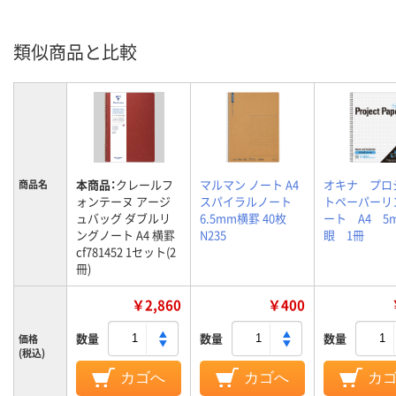
類似商品と比較
本商品：
クレールフ
マルマン ノート A4
オキナ プロ
商品名
ォンテーヌ アージ
スパイラルノート
トペーパーリ
ュバッグ ダブルリ
6.5mm横罫 40枚
ート A4 5
ングノート A4 横罫
N235
眼 1冊
cf781452 1セット(2
冊)
￥2,860
￥400
数量
数量
数量
価格
(税込)
カゴへ
カゴへ
カ