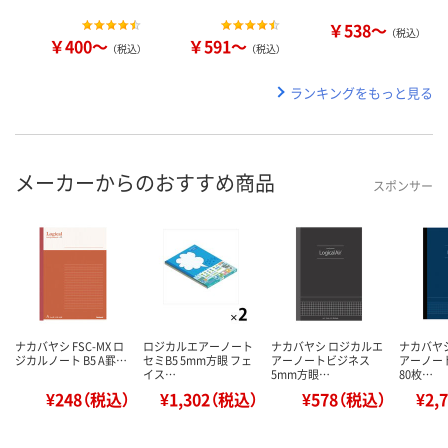
￥538～
（税込）
￥400～
￥591～
（税込）
（税込）
ランキングをもっと見る
メーカーからのおすすめ商品
スポンサー
ナカバヤシ FSC-MX ロ
ロジカルエアーノート
ナカバヤシ ロジカルエ
ナカバヤ
ジカルノート B5 A罫…
セミB5 5mm方眼 フェ
アーノートビジネス
アーノー
イス…
5mm方眼…
80枚…
¥248（税込）
¥1,302（税込）
¥578（税込）
¥2,