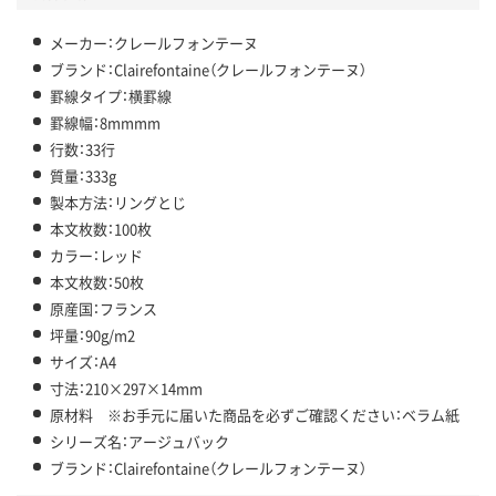
メーカー：クレールフォンテーヌ
ブランド：Clairefontaine（クレールフォンテーヌ）
罫線タイプ：横罫線
罫線幅：8mmmm
行数：33行
質量：333g
製本方法：リングとじ
本文枚数：100枚
カラー：レッド
本文枚数：50枚
原産国：フランス
坪量：90g/m2
サイズ：A4
寸法：210×297×14mm
原材料 ※お手元に届いた商品を必ずご確認ください：ベラム紙
シリーズ名：アージュバック
ブランド：Clairefontaine（クレールフォンテーヌ）