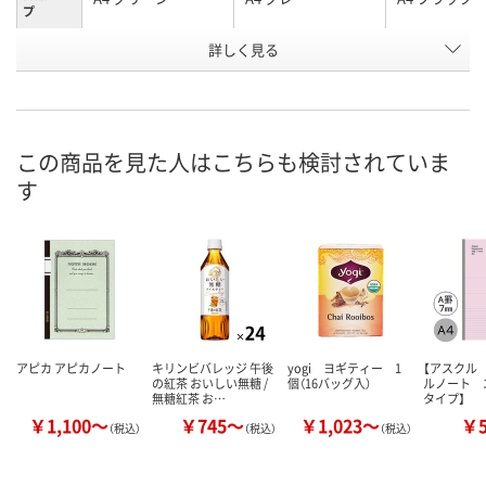
プ
お申込番
詳しく見る
XA62999
RE29173
RH29175
号
6点
直送品
直送品
在庫
8月13日（木）
8月24日（月）まで
8月24日（月）
お届け日
この商品を見た人はこちらも検討されていま
す
数量
数量
数量
カゴへ
カゴへ
カ
アピカ アピカノート
キリンビバレッジ 午後
yogi ヨギティー 1
【アスクル
の紅茶 おいしい無糖 /
個（16バッグ入）
ルノート 
無糖紅茶 お…
タイプ】
￥1,100～
￥745～
￥1,023～
￥
（税込）
（税込）
（税込）