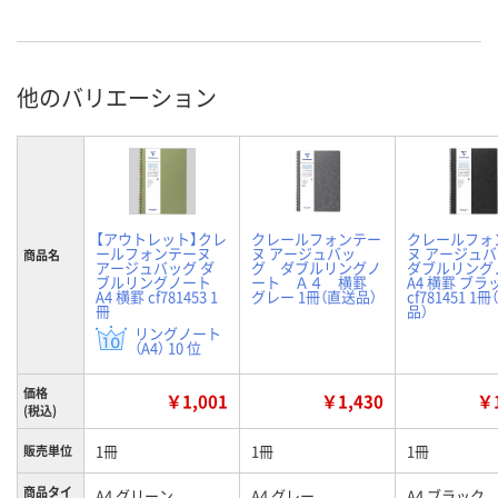
他のバリエーション
【アウトレット】クレ
クレールフォンテー
クレールフォ
ールフォンテーヌ
ヌ アージュバッ
ヌ アージュ
商品名
アージュバッグ ダ
グ ダブルリングノ
ダブルリング
ブルリングノート
ート Ａ４ 横罫
A4 横罫 ブラ
A4 横罫 cf781453 1
グレー 1冊（直送品）
cf781451 1
冊
品）
リングノート
（A4） 10 位
価格
￥1,001
￥1,430
￥1
(税込)
1冊
1冊
1冊
販売単位
商品タイ
A4 グリーン
A4 グレー
A4 ブラック