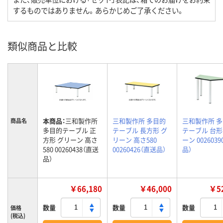
するものではありません。あらかじめご了承ください。
類似商品と比較
本商品：
三和製作所
三和製作所 多目的
三和製作所 
商品名
多目的テーブル 正
テーブル 長方形 グ
テーブル 台形
方形 グリーン 高さ
リーン 高さ580
ーン 002603
580 00260438（直送
00260426（直送品）
品）
品）
￥66,180
￥46,000
￥52
数量
数量
数量
価格
(税込)