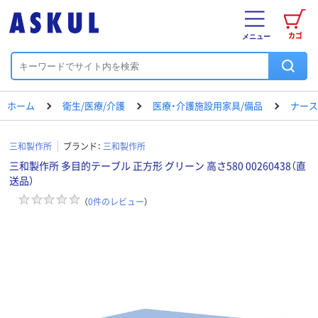
カゴ
メニュー
ホーム
衛生/医療/介護
医療・介護施設用家具/備品
ナース
三和製作所
ブランド：
三和製作所
三和製作所 多目的テーブル 正方形 グリーン 高さ580 00260438（直
送品）
（
0
件のレビュー
）