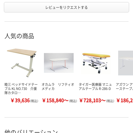
レビューをリクエストする
人気の商品
睦三 ベッドサイドテー
オカムラ リフティオ
タイガー医療器 マニュ
アズワン ア
ブル KL NO.730 介援
メディカ
アルテーブル R-286-D
ーステーブ
隊カタロ…
￥39,636
￥158,840～
￥728,103～
￥186,
（税込）
（税込）
（税込）
他のバリエーション