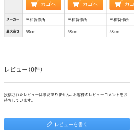
カゴへ
カゴへ
カ
三和製作所
三和製作所
三和製作所
メーカー
58cm
58cm
58cm
最大高さ
120cm
120cm
120cm
幅
120cm
60cm
60cm
奥行
グリーン系
グリーン系
グリーン系
レビュー（0件）
カラーグ
ループ
投稿されたレビューはまだありません。お客様のレビューコメントをお
待ちしています。
レビューを書く