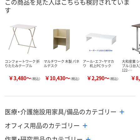
この商品を見た人はこちらも検討されていま
す
10月5日（月）まで
10月5日（月）まで
10月5日（月）
お届け日
数量
数量
数量
カゴへ
カゴへ
カ
コンフォートワーク 折
マルチワーク 木製 パネ
アール・エフ・ヤマカ
大和産業 
りたたみテーブル
ルデスク
ワ 机上PCラック
ブル (1台入)
122-…
￥3,480～
￥10,430～
￥2,290～
￥8,
（税込）
（税込）
（税込）
医療・介護施設用家具/備品のカテゴリー
オフィス用品のカテゴリー
作業・研究用品のカテゴリー