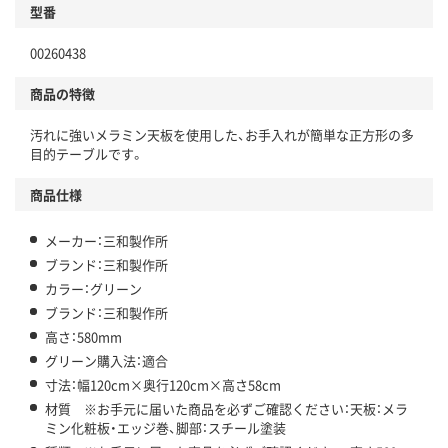
型番
00260438
商品の特徴
汚れに強いメラミン天板を使用した、お手入れが簡単な正方形の多
目的テーブルです。
商品仕様
メーカー：三和製作所
ブランド：三和製作所
カラー：グリーン
ブランド：三和製作所
高さ：580mm
グリーン購入法：適合
寸法：幅120cm×奥行120cm×高さ58cm
材質 ※お手元に届いた商品を必ずご確認ください：天板：メラ
ミン化粧板・エッジ巻、脚部：スチール塗装