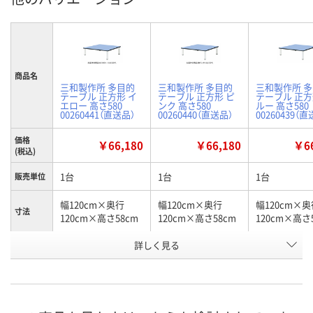
商品名
三和製作所 多目的
三和製作所 多目的
三和製作所 
テーブル 正方形 イ
テーブル 正方形 ピ
テーブル 正方
エロー 高さ580
ンク 高さ580
ルー 高さ580
00260441（直送品）
00260440（直送品）
00260439（
価格
￥66,180
￥66,180
￥66
(税込)
1台
1台
1台
販売単位
幅120cm×奥行
幅120cm×奥行
幅120cm×奥
寸法
120cm×高さ58cm
120cm×高さ58cm
120cm×高さ
詳しく見る
イエロー
ピンク
ブルー
カラー
お申込番
W294666
W294665
W294664
号
直送品
直送品
直送品
在庫