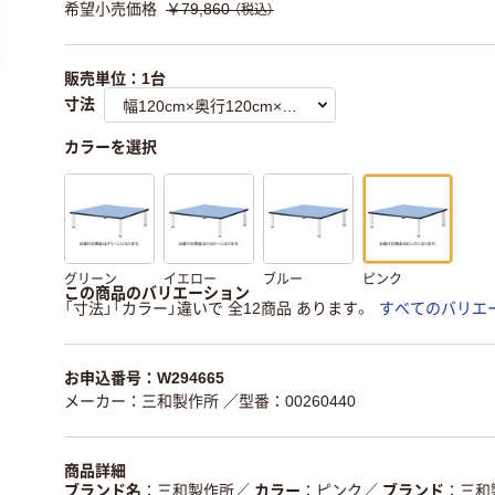
希望小売価格
￥79,860
（税込）
販売単位：1台
寸法
カラーを選択
グリーン
イエロー
ブルー
ピンク
この商品のバリエーション
「寸法」「カラー」違いで 全12商品 あります。
すべてのバリエ
お申込番号：W294665
メーカー：三和製作所
／型番：00260440
商品詳細
ブランド名
三和製作所
／
カラー
ピンク
／
ブランド
三和