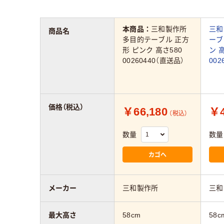
本商品：
三和製作所
三和
商品名
多目的テーブル 正方
ーブ
形 ピンク 高さ580
ン 
00260440（直送品）
002
価格（税込）
￥66,180
￥4
（税込）
数量
数量
カゴへ
メーカー
三和製作所
三和
最大高さ
58cm
58c