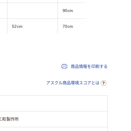
90cm
100cm
52cm
70cm
50cm
グリーン系、ベージュ
ブラウン系
系
商品情報を印刷する
アスクル商品環境スコアとは
三和製作所