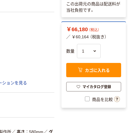
この出荷元の商品は配送料が
当社負担です。
￥66,180
（税込）
／ ￥60,164 （税抜き）
数量
カゴに入れる
ーションを見る
マイカタログ登録
商品を比較
製作所
／
高さ
580mm
／
グ