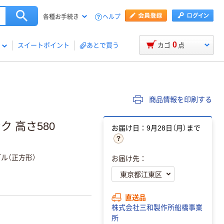
ヘルプ
各種お手続き
0
スイートポイント
あとで買う
カゴ
点
商品情報を印刷する
 高さ580
お届け日：9月28日（月）まで
ル（正方形）
お届け先：
直送品
株式会社三和製作所船橋事業
所