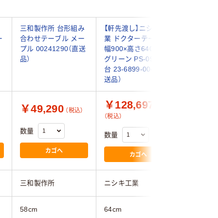
テ
三和製作所 台形組み
【軒先渡し】ニシキ工
水上 授
ー
合わせテーブル メー
業 ドクターテーブル
100 BR-
プル 00241290（直送
幅900×高さ640mm
61-963
品）
グリーン PS-0907L 1
台 23-6899-00-01（直
送品）
￥128,697
￥49,290
￥76,
（税込）
（税込）
数量
数量
数量
カゴへ
カゴへ
三和製作所
ニシキ工業
水上
58cm
64cm
50cm