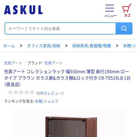
カゴ
メニュー
ホーム
オフィス家具/収納
収納家具/食器棚/物置
本棚/
充英アート
ブランド：
充英アート
充英アート コレクションラック 幅550mm 薄型 奥行190mm ロー
タイプ ブラウン ガラス扉&ガラス棚&ロック付き CR-T5519LB 1台
（直送品）
（
0
件のレビュー
）
ランキングを見る：
本棚/シェルフ