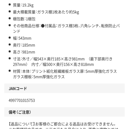
質量：19.2kg
最大積載質量：ガラス棚1枚あたり約5kg
梱包数：1梱包
その他商品仕様：●付属品：ガラス棚3枚、六角レンチ、転倒防止バ
ンド
幅：543mm
奥行：185mm
高さ：981mm
寸法：外寸／幅543×奥行185×高さ981mm （最下部奥行き
297mm） 内寸／幅500×奥行156×高さ818mm
材質：本体：プリント紙化粧繊維板ガラス扉：5mm厚強化ガラス
ガラス棚板：5mm厚強化ガラス
JANコード
4997701015753
備考（ご注意）
【返品について】お客様のご都合による返品はお受けできません。