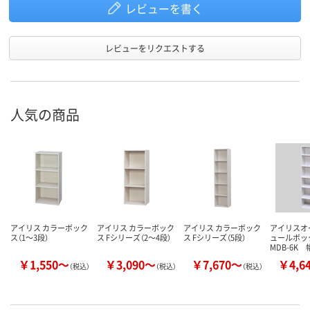
レビューを書く
レビューをリクエストする
人気の商品
アイリス カラーボック
アイリス カラーボック
アイリス カラーボック
アイリスオ
ス（1～3段）
ス Fシリーズ（2～4段）
ス Fシリーズ（5段）
ュールボッ
MDB-6K 
￥1,550～
￥3,090～
￥7,670～
￥4,6
（税込）
（税込）
（税込）