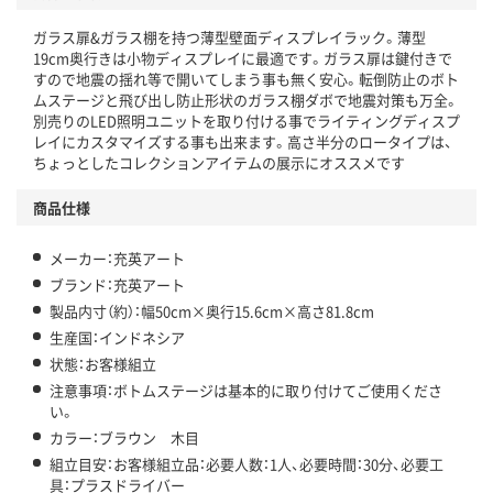
ガラス扉&ガラス棚を持つ薄型壁面ディスプレイラック。薄型
19cm奥行きは小物ディスプレイに最適です。ガラス扉は鍵付きで
すので地震の揺れ等で開いてしまう事も無く安心。転倒防止のボト
ムステージと飛び出し防止形状のガラス棚ダボで地震対策も万全。
別売りのLED照明ユニットを取り付ける事でライティングディスプ
レイにカスタマイズする事も出来ます。高さ半分のロータイプは、
ちょっとしたコレクションアイテムの展示にオススメです
商品仕様
メーカー：充英アート
ブランド：充英アート
製品内寸（約）：幅50cm×奥行15.6cm×高さ81.8cm
生産国：インドネシア
状態：お客様組立
注意事項：ボトムステージは基本的に取り付けてご使用くださ
い。
カラー：ブラウン 木目
組立目安：お客様組立品：必要人数：1人、必要時間：30分、必要工
具：プラスドライバー