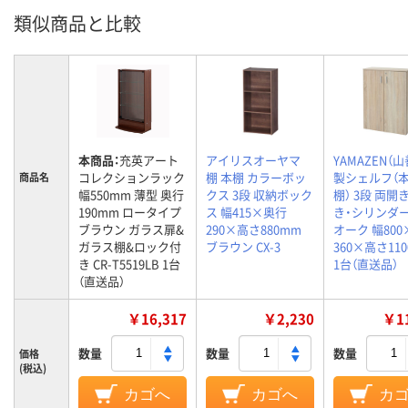
類似商品と比較
本商品：
充英アート
アイリスオーヤマ
YAMAZEN（山
コレクションラック
棚 本棚 カラーボッ
製シェルフ（本
商品名
幅550mm 薄型 奥行
クス 3段 収納ボック
棚） 3段 両開
190mm ロータイプ
ス 幅415×奥行
き・シリンダー
ブラウン ガラス扉&
290×高さ880mm
オーク 幅80
ガラス棚&ロック付
ブラウン CX-3
360×高さ11
き CR-T5519LB 1台
1台（直送品）
（直送品）
￥16,317
￥2,230
￥11
数量
数量
数量
価格
(税込)
カゴへ
カゴへ
カ