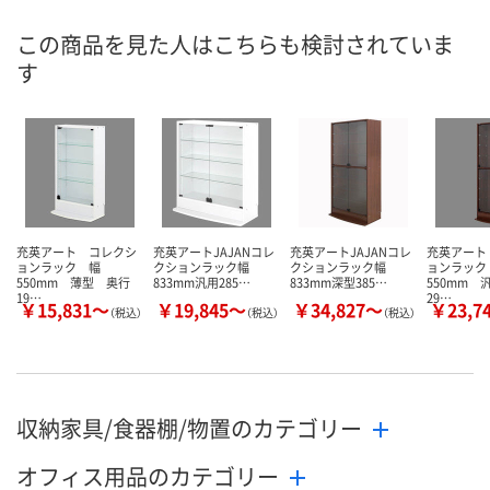
この商品を見た人はこちらも検討されていま
す
充英アート コレクシ
充英アートJAJANコレ
充英アートJAJANコレ
充英アート
ョンラック 幅
クションラック幅
クションラック幅
ョンラック
550mm 薄型 奥行
833mm汎用285…
833mm深型385…
550mm 
19…
29…
￥15,831～
￥19,845～
￥34,827～
￥23,7
（税込）
（税込）
（税込）
収納家具/食器棚/物置のカテゴリー
オフィス用品のカテゴリー