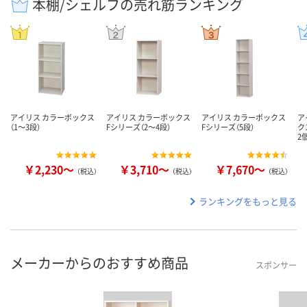
本棚/シェルフの売れ筋ランキング
アイリス カラーボックス
アイリス カラーボックス
アイリス カラーボックス
ア
（1～3段）
Fシリーズ（2～4段）
Fシリーズ（5段）
ク
2
￥2,230～
￥3,710～
￥7,670～
（税込）
（税込）
（税込）
ランキングをもっと見る
メーカーからのおすすめ商品
スポンサー