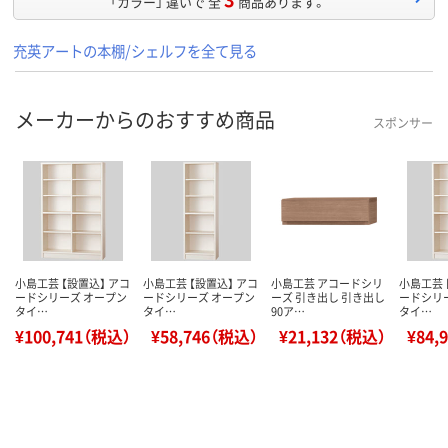
「カラー」 違いで 全
商品あります。
充英アートの本棚/シェルフを全て見る
メーカーからのおすすめ商品
スポンサー
小島工芸 【設置込】 アコ
小島工芸 【設置込】 アコ
小島工芸 アコードシリ
小島工芸 
ードシリーズ オープン
ードシリーズ オープン
ーズ 引き出し 引き出し
ードシリ
タイ…
タイ…
90ア…
タイ…
¥100,741（税込）
¥58,746（税込）
¥21,132（税込）
¥84,