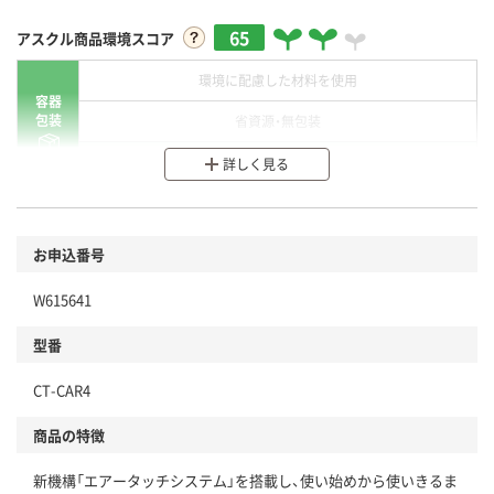
65
アスクル商品環境スコア
環境に配慮した材料を使用
容器
包装
省資源・無包装
分別・リサイクルしやすい設計
詳しく見る
環境に配慮した材料を使用
商品
お申込番号
本体
省資源・省エネ・節水
W615641
分別・リサイクルしやすい設計
型番
独自の回収スキームがある
CT-CAR4
仕組
アスクルで資源循環している
商品の特徴
温室効果ガスなどの削減
新機構「エアータッチシステム」を搭載し、使い始めから使いきるま