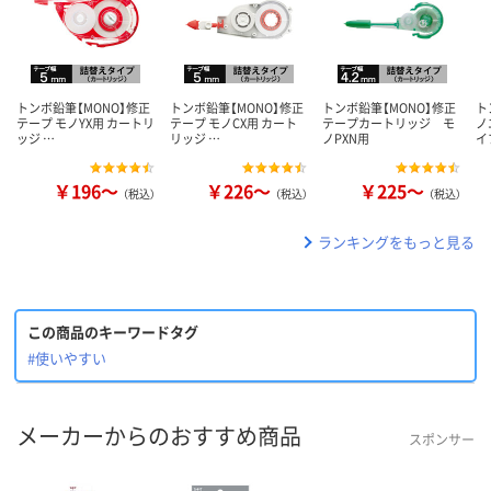
トンボ鉛筆【MONO】修正
トンボ鉛筆【MONO】修正
トンボ鉛筆【MONO】修正
ト
テープ モノYX用 カートリ
テープ モノCX用 カート
テープカートリッジ モ
ノ
ッジ …
リッジ …
ノPXN用
イ
￥196～
￥226～
￥225～
（税込）
（税込）
（税込）
ランキングをもっと見る
この商品のキーワードタグ
#使いやすい
メーカーからのおすすめ商品
スポンサー