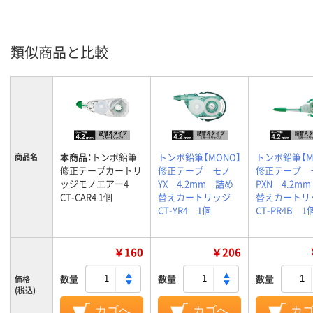
類似商品と比較
本商品：
トンボ鉛筆
トンボ鉛筆【MONO】
トンボ鉛筆【M
商品名
修正テープカートリ
修正テープ モノ
修正テープ 
ッジモノエアー4
YX 4.2mm 詰め
PXN 4.2m
CT-CAR4 1個
替えカートリッジ
替えカート
CT-YR4 1個
CT-PR4B 1
￥160
￥206
数量
数量
数量
価格
(税込)
カゴへ
カゴへ
カ