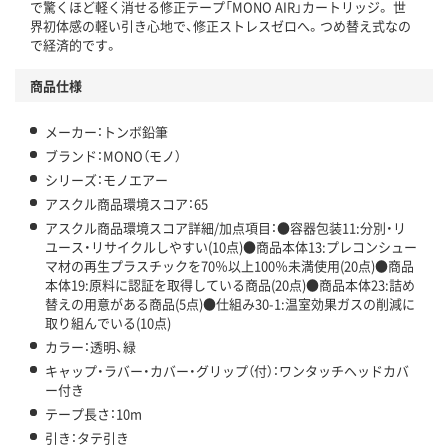
この商品の環境配慮ポイントです。下記商品詳細「
で驚くほど軽く消せる修正テープ「MONO AIR」カートリッジ。 世
アスクル商品環境スコア詳細／加点項目
」で確認できます。
界初体感の軽い引き心地で、修正ストレスゼロへ。つめ替え式なの
で経済的です。
商品仕様
メーカー：トンボ鉛筆
ブランド：MONO（モノ）
シリーズ：モノエアー
アスクル商品環境スコア：65
アスクル商品環境スコア詳細/加点項目：●容器包装11:分別・リ
ユース・リサイクルしやすい(10点)●商品本体13:プレコンシュー
マ材の再生プラスチックを70％以上100％未満使用(20点)●商品
本体19:原料に認証を取得している商品(20点)●商品本体23:詰め
替えの用意がある商品(5点)●仕組み30-1:温室効果ガスの削減に
取り組んでいる(10点)
カラー：透明、緑
キャップ・ラバー・カバー・グリップ（付）：ワンタッチヘッドカバ
ー付き
テープ長さ：10m
引き：タテ引き