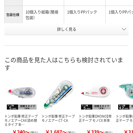
10個入り紙箱（簡易
1個入りPPパック
1個入りPPパ
包装仕様
包装）
詳しく見る
5mm幅（ヘッド：赤）
5mm幅（ヘッド：グ
5mm幅（ヘッ
商品タイ
プ
レー）
レー）
お申込番
HK57825
PW41293
HK87463
号
この商品を見た人はこちらも検討されていま
あり
3点
あり
在庫
す
8月9日（日）
8月9日（日）
8月9日（日）
お届け日
数量
数量
数量
カゴへ
カゴへ
カ
トンボ鉛筆 修正テープ
トンボ鉛筆 修正テープ
トンボ鉛筆【MONO】修
トンボ鉛筆【
モノエアーCAX 詰め替
モノエアー CT-CA
正テープ モノCX 本体
正テープ モ
えタイプ 本…
￥240～
￥1,687～
￥339～
￥3
（税込）
（税込）
（税込）