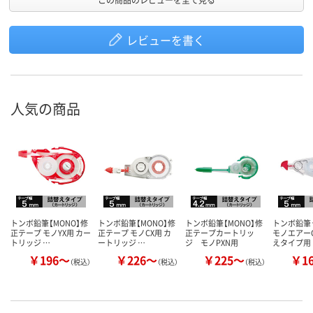
レビューを書く
人気の商品
トンボ鉛筆【MONO】修
トンボ鉛筆【MONO】修
トンボ鉛筆【MONO】修
トンボ鉛筆
正テープ モノYX用 カー
正テープ モノCX用 カ
正テープカートリッ
モノエアーC
トリッジ …
ートリッジ …
ジ モノPXN用
えタイプ用
￥196～
￥226～
￥225～
￥1
（税込）
（税込）
（税込）