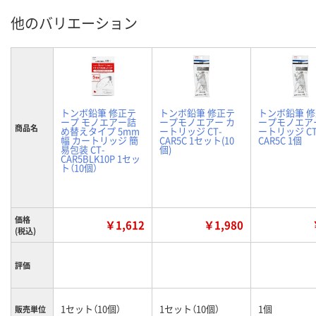
他のバリエーション
トンボ鉛筆 修正テ
トンボ鉛筆 修正テ
トンボ鉛筆 
ープ モノエアー詰
ープモノエアー カ
ープモノエア
商品名
め替えタイプ 5mm
ートリッジ CT-
ートリッジ CT
幅 カートリッジ 簡
CAR5C 1セット(10
CAR5C 1個
易包装 CT-
個)
CAR5BLK10P 1セッ
ト（10個）
価格
￥1,612
￥1,980
(税込)
評価
1セット（10個）
1セット（10個）
1個
販売単位