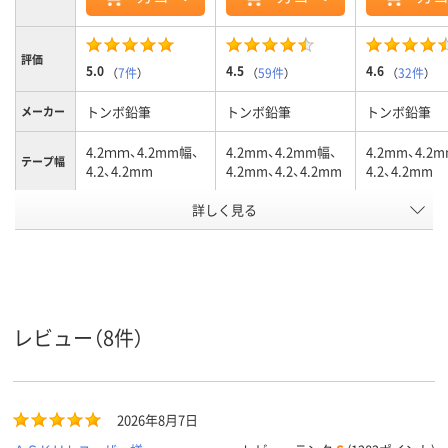
評価
5.0
4.5
4.6
（
7件
）
（
59件
）
（
32件
）
トンボ鉛筆
トンボ鉛筆
トンボ鉛筆
メーカー
4.2ｍｍ、4.2mm幅、
4.2mm、4.2mm幅、
4.2mm、4.2
テープ幅
4.2、4.2mm
4.2mm、4.2、4.2mm
4.2、4.2mm
詳しく見る
4.2mm幅（ヘッド：
カートリッジ
カートリッジ
商品タイ
プ
緑）、カートリッジ
テープ長
10、10m、10、10m
12、12m、12、12m
6、6m、6、6m
さ
タテ引き
ヨコ引き
ペン型
引き方
レビュー（8件）
アスクル
商品環境
65
65
65
スコア
2026年8月7日