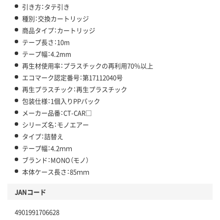
引き方：タテ引き
種別：交換カートリッジ
商品タイプ：カートリッジ
テープ長さ：10m
テープ幅：4.2mm
再生材使用率：プラスチックの再利用70％以上
エコマーク認定番号：第17112040号
再生プラスチック：再生プラスチック
包装仕様：1個入りPPパック
メーカー品番：CT-CAR□
シリーズ名：モノエアー
タイプ：詰替え
テープ幅：4.2ｍｍ
ブランド：MONO（モノ）
本体ケース長さ：85ｍｍ
JANコード
4901991706628