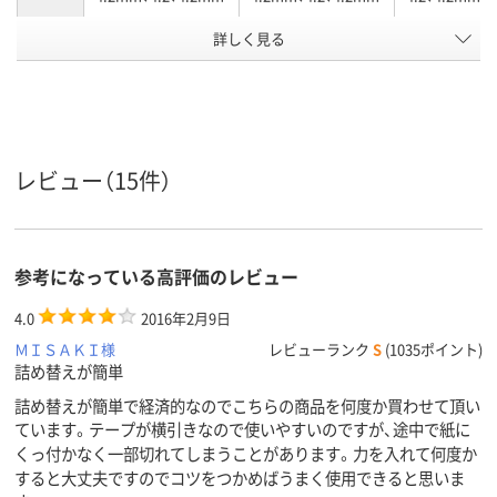
詳しく見る
カートリッジ
カートリッジ
カートリッジ
商品タイ
プ
テープ長
10、10m、10、10m
12、12m、12、12m
6、6m、6、6m
さ
ヨコ引き
ヨコ引き
ペン型
引き方
レビュー（15件）
アスクル
商品環境
65
65
65
スコア
参考になっている高評価のレビュー
4.0
2016年2月9日
ＭＩＳＡＫＩ様
レビューランク
S
(1035ポイント)
詰め替えが簡単
詰め替えが簡単で経済的なのでこちらの商品を何度か買わせて頂い
ています。テープが横引きなので使いやすいのですが、途中で紙に
くっ付かなく一部切れてしまうことがあります。力を入れて何度か
すると大丈夫ですのでコツをつかめばうまく使用できると思いま