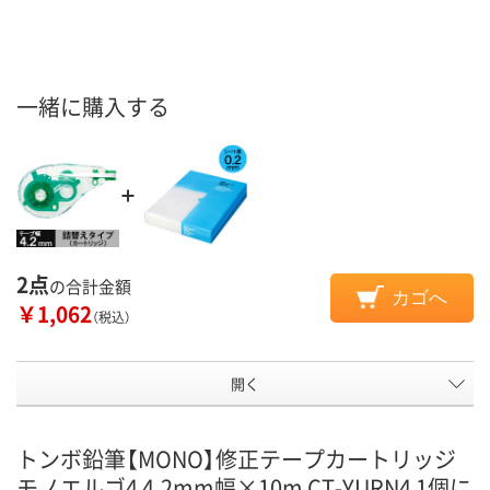
一緒に購入する
2点
の合計金額
カゴへ
￥1,062
（税込）
開く
トンボ鉛筆【MONO】修正テープカートリッジ
モノエルゴ4 4.2mm幅×10m CT-YURN4 1個に