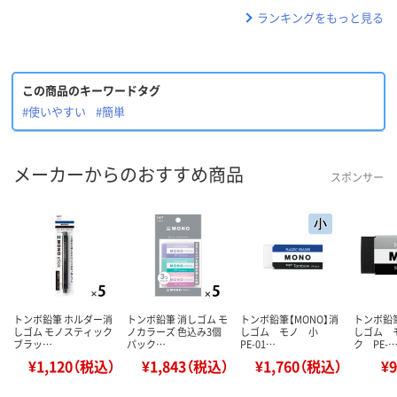
ランキングをもっと見る
この商品のキーワードタグ
#使いやすい
#簡単
メーカーからのおすすめ商品
スポンサー
トンボ鉛筆 ホルダー消
トンボ鉛筆 消しゴム モ
トンボ鉛筆【MONO】消
トンボ鉛筆
しゴム モノスティック
ノカラーズ 色込み3個
しゴム モノ 小
しゴム 
ブラッ…
パック…
PE-01…
ク PE-
¥1,120（税込）
¥1,843（税込）
¥1,760（税込）
¥