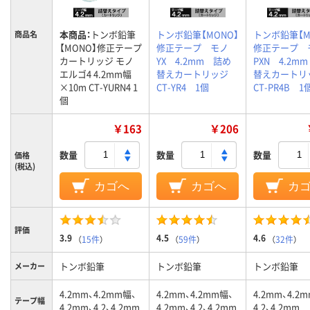
本商品：
トンボ鉛筆
トンボ鉛筆【MONO】
トンボ鉛筆【M
商品名
【MONO】修正テープ
修正テープ モノ
修正テープ 
カートリッジ モノ
YX 4.2mm 詰め
PXN 4.2m
エルゴ4 4.2mm幅
替えカートリッジ
替えカート
×10m CT-YURN4 1
CT-YR4 1個
CT-PR4B 1
個
￥163
￥206
数量
数量
数量
価格
(税込)
カゴへ
カゴへ
カ
評価
3.9
4.5
4.6
（
15件
）
（
59件
）
（
32件
）
トンボ鉛筆
トンボ鉛筆
トンボ鉛筆
メーカー
4.2mm、4.2mm幅、
4.2mm、4.2mm幅、
4.2mm、4.2
テープ幅
4.2mm、4.2、4.2mm
4.2mm、4.2、4.2mm
4.2、4.2mm