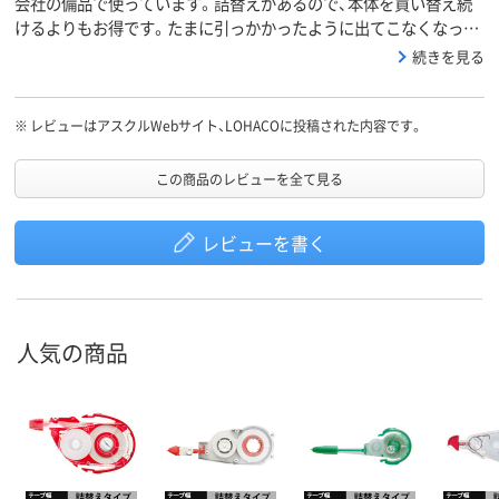
会社の備品で使っています。詰替えがあるので、本体を買い替え続
けるよりもお得です。たまに引っかかったように出てこなくなった
り、一部紙から浮いてしまうことがありますが(上から押さえれば大
続きを見る
丈夫)、そこまで頻度が高いわけではないので今後も使うと思いま
す。ただ個人的には、モノエアーのタイプの方が軽い力で引けて使
いやすいかなと。4.2ｍｍのテープ幅が使いやすくて便利です♪
※
レビューはアスクルWebサイト、LOHACOに投稿された内容です。
この商品のレビューを全て見る
レビューを書く
人気の商品