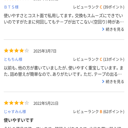
ＢＴＳ様
レビューランク
C
(39ポイント)
使いやすさとコスト面で私用してます。交換もスム－ズにできでい
いのですがたまに何回してもテ－プが出てこない（空回り）時があり
ます。紙質によって違うのかなぁと思ったりもしますが
続きを見る
2025年3月7日
ともちん様
レビューランク
C
(13ポイント)
以前も、他の方が書いていましたが、使いやすく重宝しています。ま
た、詰め替えが簡単なので、ありがたいです。ただ、テープの出ると
ころが、外れてしまうことがあります。そこが、改善できればいいか
続きを見る
なと思います。
2022年5月21日
じゃすみん様
レビューランク
B
(62ポイント)
使いやすいです