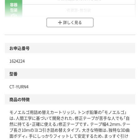
容器
包装
省資源・無包装
分別・リサイクルしやすい設計
詳しく見る
環境に配慮した材料を使用
商品
お申込番号
本体
省資源・省エネ・節水
1624224
分別・リサイクルしやすい設計
型番
独自の回収スキームがある
CT-YURN4
仕組
アスクルで資源循環している
商品の特徴
温室効果ガスなどの削減
モノエルゴ用詰め替えカートリッジ。トンボ鉛筆の「モノエルゴ」
この商品の環境配慮ポイントです。下記商品詳細「
は、人間工学に基づいて開発された、修正テープが苦手な人でも「自
アスクル商品環境スコア詳細／加点項目
」で確認できます。
然に持てる・正確に使える」修正テープです。テープ幅4.2ｍｍ、テー
プ長さ10ｍのヨコ引き詰め替えタイプ。大きな特徴は、独特な3D曲
面ボディ。手にしっかりフィットして安定するため、まっすぐ引け