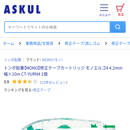
カゴ
メニュー
ホーム
事務用品/文房具
修正テープ/消しゴム
修正テー
トンボ鉛筆
ブランド：
MONO（モノ）
トンボ鉛筆【MONO】修正テープカートリッジ モノエルゴ4 4.2mm
幅×10m CT-YURN4 1個
3.9
（
15
件のレビュー
）
ランキングを見る：
修正テープ