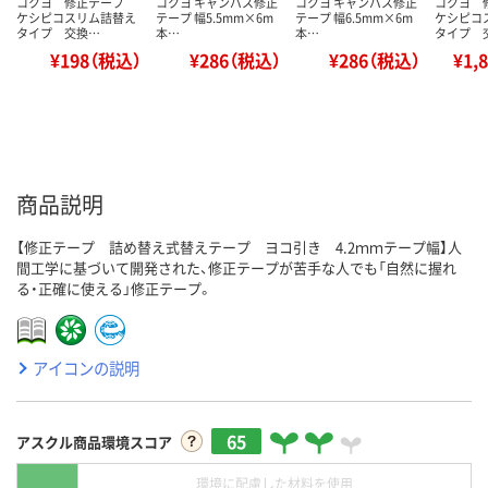
コクヨ 修正テープ
コクヨ キャンパス修正
コクヨ キャンパス修正
コクヨ 
ケシピコスリム詰替え
テープ 幅5.5mm×6m
テープ 幅6.5mm×6m
ケシピコ
タイプ 交換…
本…
本…
タイプ 
¥198（税込）
¥286（税込）
¥286（税込）
¥1,
商品説明
【修正テープ 詰め替え式替えテープ ヨコ引き 4.2ｍｍテープ幅】人
間工学に基づいて開発された、修正テープが苦手な人でも「自然に握れ
る・正確に使える」修正テープ。
アイコンの説明
65
アスクル商品環境スコア
環境に配慮した材料を使用