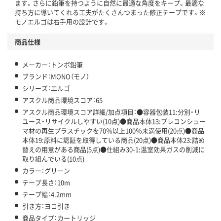
ます。さらに鉛筆を持つように自然に最適な角度をキープ。最適な
持ち方に導いてくれる工夫がたくさんつまった修正テープです。※
モノエルゴは右手用の設計です。
商品仕様
メーカー：トンボ鉛筆
ブランド：MONO（モノ）
シリーズ：エルゴ
アスクル商品環境スコア：65
アスクル商品環境スコア詳細/加点項目：●容器包装11:分別・リ
ユース・リサイクルしやすい(10点)●商品本体13:プレコンシュー
マ材の再生プラスチックを70％以上100％未満使用(20点)●商品
本体19:原料に認証を取得している商品(20点)●商品本体23:詰め
替えの用意がある商品(5点)●仕組み30-1:温室効果ガスの削減に
取り組んでいる(10点)
カラー：グリーン
テープ長さ：10m
テープ幅：4.2mm
引き方：ヨコ引き
商品タイプ：カートリッジ