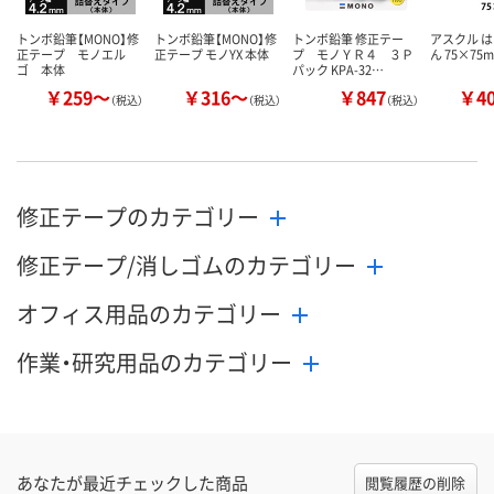
トンボ鉛筆【MONO】修
トンボ鉛筆【MONO】修
トンボ鉛筆 修正テー
アスクル は
正テープ モノエル
正テープ モノYX 本体
プ モノＹＲ４ ３Ｐ
ん 75×75
ゴ 本体
パック KPA-32…
￥259～
￥316～
￥847
￥4
（税込）
（税込）
（税込）
修正テープのカテゴリー
修正テープ/消しゴムのカテゴリー
オフィス用品のカテゴリー
作業・研究用品のカテゴリー
あなたが最近チェックした商品
閲覧履歴の削除