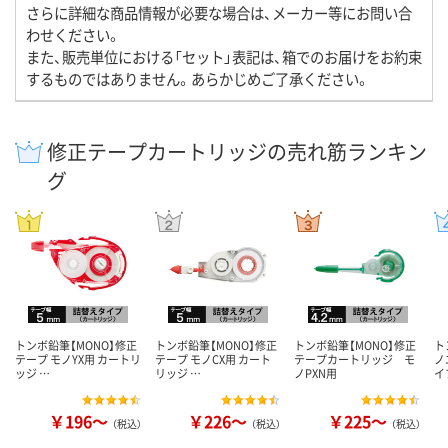
さらに詳細な商品情報が必要な場合は、メーカー等にお問い合
わせください。
また、販売単位における「セット」表記は、箱でのお届けをお約束
するものではありません。あらかじめご了承ください。
修正テープカートリッジの売れ筋ランキン
グ
トンボ鉛筆【MONO】修正
トンボ鉛筆【MONO】修正
トンボ鉛筆【MONO】修正
ト
テープ モノYX用 カートリ
テープ モノCX用 カート
テープカートリッジ モ
ノ
ッジ …
リッジ …
ノPXN用
イ
￥196～
￥226～
￥225～
（税込）
（税込）
（税込）