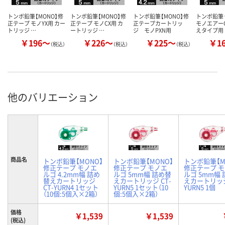
トンボ鉛筆【MONO】修
トンボ鉛筆【MONO】修
トンボ鉛筆【MONO】修
トンボ鉛筆
正テープ モノYX用 カー
正テープ モノCX用 カ
正テープカートリッ
モノエアーC
トリッジ …
ートリッジ …
ジ モノPXN用
えタイプ用
￥196～
￥226～
￥225～
￥1
（税込）
（税込）
（税込）
他のバリエーション
商品名
トンボ鉛筆【MONO】
トンボ鉛筆【MONO】
トンボ鉛筆【M
修正テープ モノエ
修正テープ モノエ
修正テープ 
ルゴ 4.2mm幅 詰め
ルゴ 5mm幅 詰め替
ルゴ 5mm幅
替えカートリッジ
えカートリッジ CT-
えカートリッジ
CT-YURN4 1セット
YURN5 1セット（10
YURN5 1個
（10個:5個入×2箱）
個:5個入×2箱）
価格
￥1,539
￥1,539
(税込)