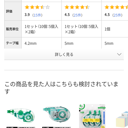
評価
3.9
4.5
4.5
（
15件
）
（
25件
）
（
25件
）
1セット（10個：5個入
1セット（10個：5個入
1個
販売単位
×2箱）
×2箱）
4.2mm
5mm
5mm
テープ幅
お申込番
詳しく見る
1652283
1652292
1624242
号
5点
あり
あり
在庫
8月10日（月）
8月10日（月）
8月10日（月）
お届け日
この商品を見た人はこちらも検討されていま
す
数量
数量
数量
カゴへ
カゴへ
カ