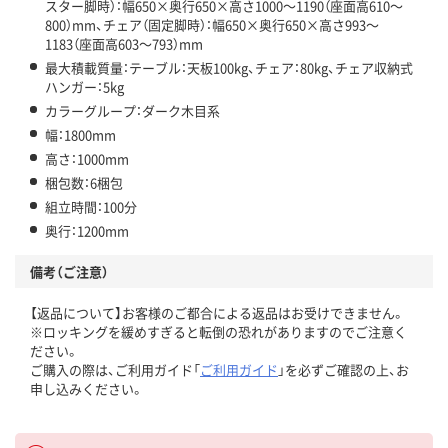
スター脚時）：幅650×奥行650×高さ1000～1190（座面高610～
800）mm、チェア（固定脚時）：幅650×奥行650×高さ993～
1183（座面高603～793）mm
最大積載質量：テーブル：天板100kg、チェア：80kg、チェア収納式
ハンガー：5kg
カラーグループ：ダーク木目系
幅：1800mm
高さ：1000mm
梱包数：6梱包
組立時間：100分
奥行：1200mm
備考（ご注意）
【返品について】お客様のご都合による返品はお受けできません。
※ロッキングを緩めすぎると転倒の恐れがありますのでご注意く
ださい。
ご購入の際は、ご利用ガイド「
ご利用ガイド
」を必ずご確認の上、お
申し込みください。