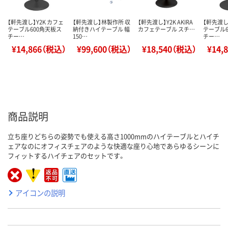
【軒先渡し】Y2K カフェ
【軒先渡し】林製作所 収
【軒先渡し】Y2K AKIRA
【軒先渡し
テーブル600角天板ス
納付きハイテーブル 幅
カフェテーブル スチ…
テーブル6
チー…
150…
チー…
¥14,866（税込）
¥99,600（税込）
¥18,540（税込）
¥14,
商品説明
立ち座りどちらの姿勢でも使える高さ1000mmのハイテーブルとハイチ
ェアなのにオフィスチェアのような快適な座り心地であらゆるシーンに
フィットするハイチェアのセットです。
アイコンの説明