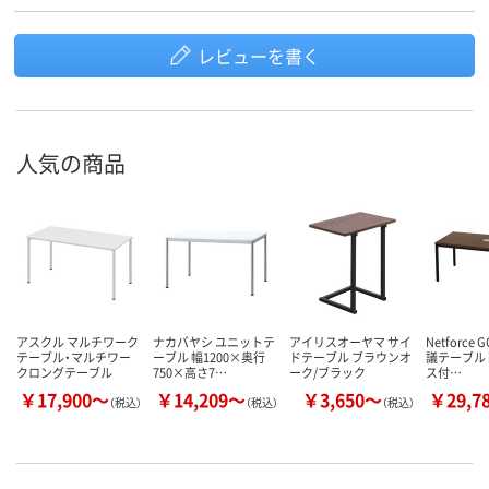
レビューを書く
人気の商品
アスクル マルチワーク
ナカバヤシ ユニットテ
アイリスオーヤマ サイ
Netforce 
テーブル・マルチワー
ーブル 幅1200×奥行
ドテーブル ブラウンオ
議テーブル
クロングテーブル
750×高さ7…
ーク/ブラック
ス付…
￥17,900～
￥14,209～
￥3,650～
￥29,7
（税込）
（税込）
（税込）