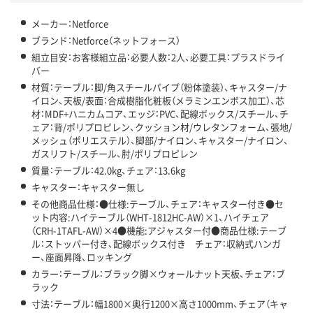
メーカー：Netforce
ブランド：Netforce（ネットフォース）
組立目安：お客様組立品：必要人数：2人、必要工具：プラスドライ
バー
材質：テーブル：脚/角スチールパイプ（粉体塗装）、キャスター/ナ
イロン、天板/表面：合成樹脂化粧板（メラミンエンボス加工）、芯
材：MDF+ハニカムコア、エッジ：PVC、配線ボックス/スチール、チ
ェア：背/ポリプロピレン、クッション材/ウレタンフォーム、張地/
メッシュ（ポリエステル）、脚部/ナイロン、キャスター/ナイロン、
ガスリフト/スチール、肘/ポリプロピレン
質量：テーブル：42.0kg、チェア：13.6kg
キャスター：キャスター無し
その他商品仕様：●仕様:テーブル、チェア：キャスター付き●セ
ット内容:ハイテーブル（WHT-1812HC-AW）×1、ハイチェア
（CRH-1TAFL-AW）×4●機能:アジャスター付●商品仕様:テーブ
ル：ストッパー付き、配線ボックス付き チェア：収納式ハンガ
ー、座面昇降、ロッキング
カラー：テーブル：ブラック脚×ウォールナット天板、チェア：ブ
ラック
寸法：テーブル：幅1800×奥行1200×高さ1000mm、チェア（キャ