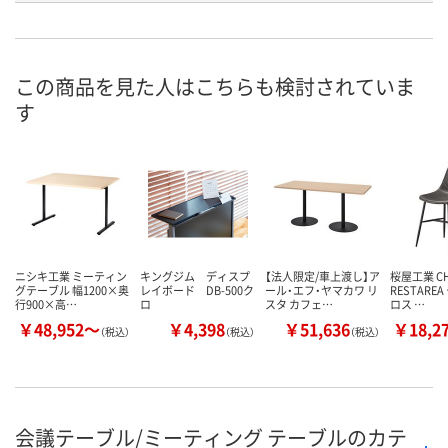
直送品
直送品
直送品
在庫
お届け日
この商品を見た人はこちらも検討されていま
メーカー都合により
メーカー都合により
メーカー都合
す
販売停止中です
販売停止中です
販売停止中で
ニシキ工業 ミーティン
キングジム ディスプ
【法人限定/車上渡し】ア
桜屋工業 CH
グテーブル 幅1200×奥
レイボード DB-500ク
ール・エフ・ヤマカワ リ
RESTARE
行900×高…
ロ
スタ カフェ…
ロス …
￥48,952～
￥4,398
￥51,636
￥18,2
（税込）
（税込）
（税込）
会議テーブル/ミーティング テーブルのカテ