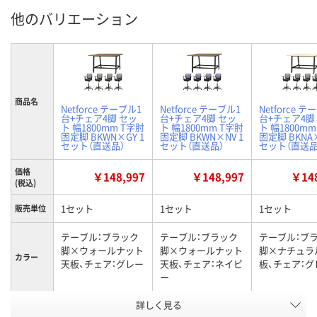
他のバリエーション
商品名
Netforce テーブル1
Netforce テーブル1
Netforce テ
台+チェア4脚 セッ
台+チェア4脚 セッ
台+チェア4脚
ト 幅1800mm T字肘
ト 幅1800mm T字肘
ト 幅1800mm
固定脚 BKWN×GY 1
固定脚 BKWN×NV 1
固定脚 BKNA×
セット（直送品）
セット（直送品）
セット（直送品
価格
￥148,997
￥148,997
￥148
(税込)
1セット
1セット
1セット
販売単位
テーブル：ブラック
テーブル：ブラック
テーブル：ブ
脚×ウォールナット
脚×ウォールナット
脚×ナチュラ
カラー
天板、チェア：グレー
天板、チェア：ネイビ
板、チェア：グ
ー
お申込番
詳しく見る
WEA9708
WEA9709
WEA9701
号