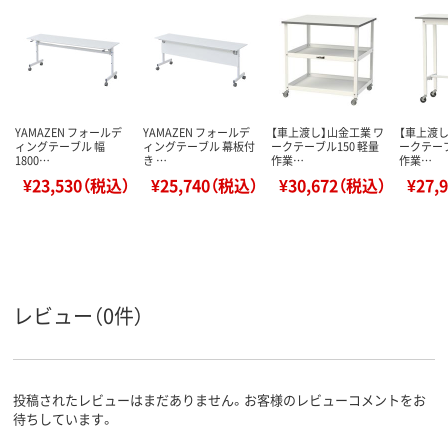
YAMAZEN フォールデ
YAMAZEN フォールデ
【車上渡し】山金工業 ワ
【車上渡し
ィングテーブル 幅
ィングテーブル 幕板付
ークテーブル150 軽量
ークテーブ
1800…
き …
作業…
作業…
¥23,530（税込）
¥25,740（税込）
¥30,672（税込）
¥27,
レビュー（0件）
投稿されたレビューはまだありません。お客様のレビューコメントをお
待ちしています。