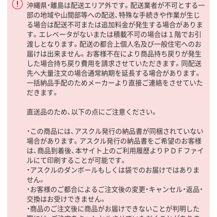
沖縄県・離島は配送エリア外です。配送業者が不可とする一
部の地域や山間部等への配送、特殊な手続きや作業が生じ
る場合は配送不可または追加料金が発生する場合がありま
す。エレベータがないまたは積載不可の場合は１階でお引
渡しとなります。配送の都合上個人名及び一般住宅へのお
届けは出来ません。お客様不在により商品持ち戻りが発生
した場合持ち戻り費用を請求させていただきます。同配送
先へ大量注文の場合通常納期を延長する場合があります。
一括納品手配のためメーカーより直接ご連絡をさせていた
だきます。
直送品のため、以下の点にご注意ください。
・この商品には、アスクル発行の納品書が同梱されていない
場合があります。アスクル発行の納品書をご希望のお客様
は、商品到着後、本サイト上のご利用履歴よりＰＤＦファイ
ルにて印刷することが可能です。
・アスクルのダンボールもしくは袋でのお届けではありま
せん。
・お客様のご都合によるご注文後の変更・キャンセル・返品・
交換はお受けできません。
・商品のご注文後に商品がお届けできないことが判明した