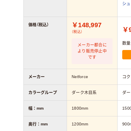
シュ
￥148,997
価格（税込）
￥9
（税込）
数量
メーカー都合に
より販売停止中
です
メーカー
Netforce
コク
カラーグループ
ダーク木目系
ダー
幅：mm
1800mm
150
奥行：mm
1200mm
900