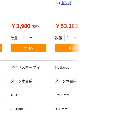
ト（直送品）
ト（直送品
￥3,980
￥53,103
￥53,
（税込）
（税込）
数量
数量
数量
カゴへ
カゴへ
アイリスオーヤマ
Netforce
Netforce
ダーク木目系
ダーク木目系
ダーク木
450
1800mm
1800mm
290mm
900mm
900mm