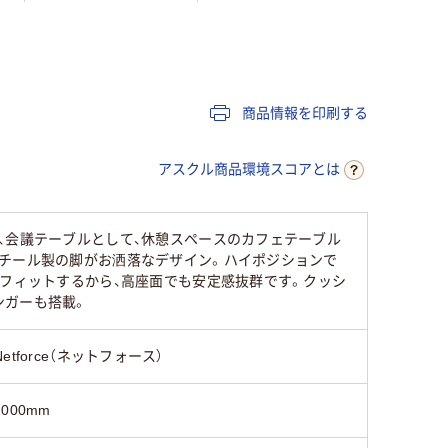
522mm
720mm
720mm
キャスター無し
無し
無し
商品情報を印刷する
アスクル商品環境スコアとは
、会議テーブルとして、休憩スペースのカフェテーブル
スチール製の脚がお洒落なデザイン。ハイポジションで
にフィットするから、高座面でも安定感抜群です。クッシ
ンガーも搭載。
Netforce（ネットフォース）
1000mm