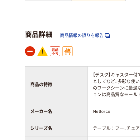
高さ：mm
1000mm
720
キャスター
キャスター無し
キャ
商品詳細
商品情報の誤りを報告
【デスク】キャスター
としてなど、多彩な使
商品の特徴
のワークシーンに最適な
ョンは高品質なモール
メーカー名
Netforce
シリーズ名
テーブル：フー、チェ