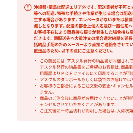
沖縄県・離島は配送エリア外です。配送業者が不可と
等への配送、特殊な手続きや作業が生じる場合は配送
生する場合があります。エレベータがないまたは積載
渡しとなります。配送の都合上個人名及び一般住宅へ
お客様不在により商品持ち戻りが発生した場合持ち
だきます。同配送先へ大量注文の場合通常納期を延長
括納品手配のためメーカーより直接ご連絡をさせてい
直送品のため、以下の点にご注意ください。
この商品には、アスクル発行の納品書が同梱され
アスクル発行の納品書をご希望のお客様は、商品到
用履歴よりＰＤＦファイルにて印刷することが可
アスクルのダンボールもしくは袋でのお届けでは
お客様のご都合によるご注文後の変更・キャンセル
ません。
商品のご注文後に商品がお届けできないことが判
ャンセルさせていただくことがあります。
ご注文後に一時品切れが判明した場合は、入荷次