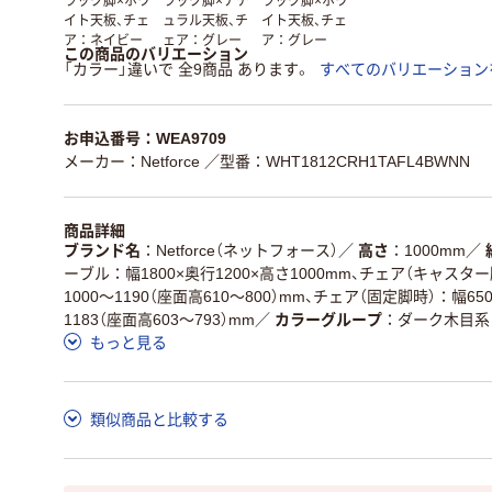
ラック脚×ホワ
ラック脚×ナチ
ラック脚×ホワ
イト天板、チェ
ュラル天板、チ
イト天板、チェ
ア：ネイビー
ェア：グレー
ア：グレー
この商品のバリエーション
「カラー」違いで 全9商品 あります。
すべてのバリエーション
お申込番号：WEA9709
メーカー：Netforce
／型番：WHT1812CRH1TAFL4BWNN
商品詳細
ブランド名
Netforce（ネットフォース）
／
高さ
1000mm
／
ーブル：幅1800×奥行1200×高さ1000mm、チェア（キャスター
1000～1190（座面高610～800）mm、チェア（固定脚時）：幅65
1183（座面高603～793）mm
／
カラーグループ
ダーク木目系
もっと見る
類似商品と比較する