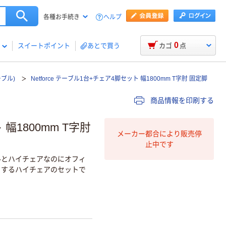
ヘルプ
各種お手続き
0
スイートポイント
あとで買う
カゴ
点
ブル)
Netforce テーブル1台+チェア4脚セット 幅1800mm T字肘 固定脚
商品情報を印刷する
 幅1800mm T字肘
メーカー都合により販売停
止中です
ルとハイチェアなのにオフィ
トするハイチェアのセットで