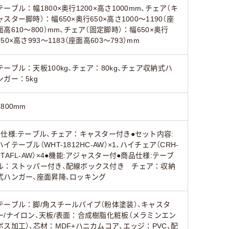
テーブル：幅1800×奥行1200×高さ1000mm、チェア（キ
ャスター脚時）：幅650×奥行650×高さ1000～1190（座
面高610～800）mm、チェア（固定脚時）：幅650×奥行
650×高さ993～1183（座面高603～793）mm
テーブル：天板100kg、チェア：80kg、チェア収納式ハ
ンガー：5kg
1800mm
●仕様:テーブル、チェア：キャスター付き●セット内容:
ハイテーブル（WHT-1812HC-AW）×1、ハイチェア（CRH-
1TAFL-AW）×4●機能:アジャスター付●商品仕様:テーブ
ル：ストッパー付き、配線ボックス付き チェア：収納
式ハンガー、座面昇降、ロッキング
テーブル：脚/角スチールパイプ（粉体塗装）、キャスタ
ー/ナイロン、天板/表面：合成樹脂化粧板（メラミンエン
ボス加工）、芯材：MDF+ハニカムコア、エッジ：PVC、配