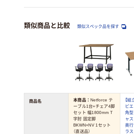
類似商品と比較
類似スペック品を探す
本商品：
Netforce テ
【組
商品名
ーブル1台+チェア4脚
ビエ
セット 幅1800mm T
角型
字肘 固定脚
ャス
BKWN×NV 1セット
奥行
（直送品）
ラス