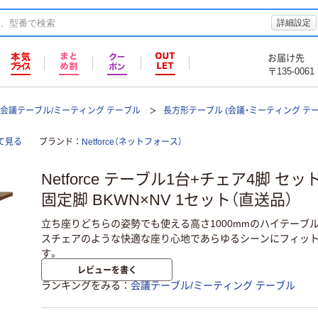
詳細設定
お届け先
〒135-0061
会議テーブル/ミーティング テーブル
長方形テーブル (会議・ミーティング テー
全て見る
ブランド
Netforce（ネットフォース）
Netforce テーブル1台+チェア4脚 セット
固定脚 BKWN×NV 1セット（直送品）
立ち座りどちらの姿勢でも使える高さ1000mmのハイテーブ
スチェアのような快適な座り心地であらゆるシーンにフィッ
す。
レビューを書く
ランキングをみる
会議テーブル/ミーティング テーブル