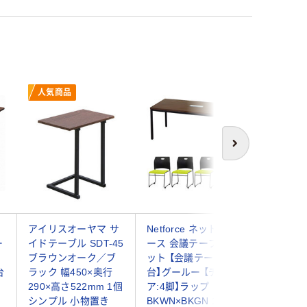
人気商品
次へ
アイリスオーヤマ サ
Netforce ネットフォ
Netfor
ー
イドテーブル SDT-45
ース 会議テーブルセ
ース 会
ブラウンオーク／ブ
ット 【会議テーブル:1
ット 【会
台
ラック 幅450×奥行
台】グールー 【チェ
台】グール
290×高さ522mm 1個
ア:4脚】ラップ
ア:4脚】
シンプル 小物置き
BKWN×BKGN 1セッ
BKWN×B