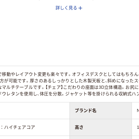
詳しく見る
mm
720mm
500mm
スター無し
キャスター無し
付で移動やレイアウト変更も楽々です。オフィスデスクとしてはもちろん
い方が可能です。厚さのあるしっかりとした木製天板と、斜めになった
マルチテーブルです。【チェア】こだわりの座面は3D立体構造。お尻
ドウレタンを使用し、体圧を分散。ジャケット等を掛けられる収納式ハ
ブランド名
ア：ハイチェアコア
高さ