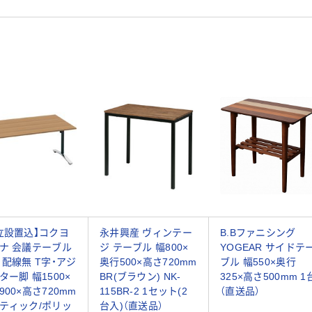
立設置込】コクヨ
永井興産 ヴィンテー
B.Bファニシング
ナ 会議テーブル
ジ テーブル 幅800×
YOGEAR サイドテ
 配線無 T字・アジ
奥行500×高さ720mm
ブル 幅550×奥行
ター脚 幅1500×
BR(ブラウン) NK-
325×高さ500mm 1
900×高さ720mm
115BR-2 1セット(2
（直送品）
ティック/ポリッ
台入)（直送品）