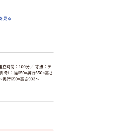
を見る
組立時間
100分
／
寸法
テ
脚時）：幅650×奥行650×高さ
0×奥行650×高さ993～