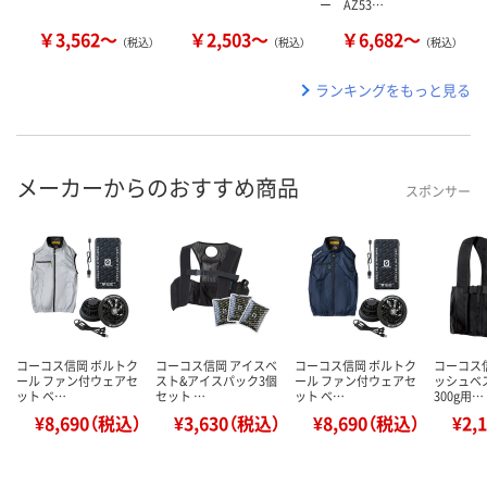
ー AZ53…
￥3,562～
￥2,503～
￥6,682～
（税込）
（税込）
（税込）
ランキングをもっと見る
メーカーからのおすすめ商品
スポンサー
コーコス信岡 ボルトク
コーコス信岡 アイスベ
コーコス信岡 ボルトク
コーコス
ール ファン付ウェアセ
スト&アイスパック3個
ール ファン付ウェアセ
ッシュベ
ット ベ…
セット …
ット ベ…
300g用…
¥8,690（税込）
¥3,630（税込）
¥8,690（税込）
¥2,