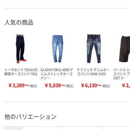
人気の商品
トーマセンイ TEAGLES
GLADIATOR G-4005 デ
ケイゾック デニムカー
バートル 
綿混カーゴパンツ 7661
ニムストレッチカーゴ
ゴパンツ GKW-5103
ゴパンツ ブ
パン…
1027-3…
￥3,289～
￥5,038～
￥6,130～
￥2,
（税込）
（税込）
（税込）
他のバリエーション