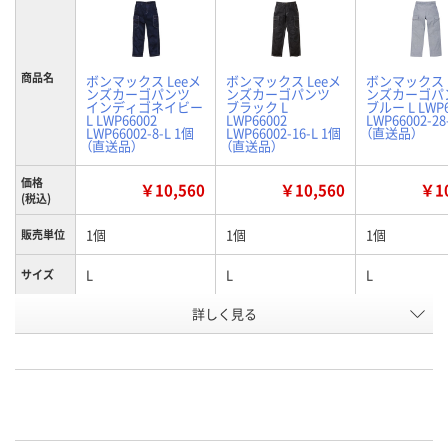
商品名
ボンマックス Leeメ
ボンマックス Leeメ
ボンマックス 
ンズカーゴパンツ
ンズカーゴパンツ
ンズカーゴパ
インディゴネイビー
ブラック L
ブルー L LWP6
L LWP66002
LWP66002
LWP66002-28
LWP66002-8-L 1個
LWP66002-16-L 1個
（直送品）
（直送品）
（直送品）
価格
￥10,560
￥10,560
￥10
(税込)
1個
1個
1個
販売単位
L
L
L
サイズ
詳しく見る
インディゴネイビー
ブラック
ブルー
カラー
お申込番
WEH5777
WEH5762
WEH5772
号
直送品
直送品
直送品
在庫
8月24日（月）まで
8月24日（月）
お届け日