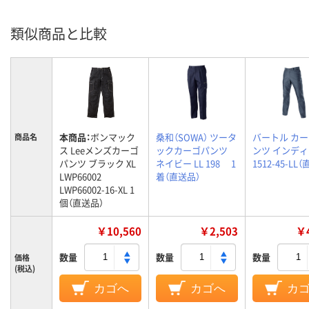
類似商品と比較
本商品：
ボンマック
桑和（SOWA） ツータ
バートル カ
商品名
ス Leeメンズカーゴ
ックカーゴパンツ
ンツ インディゴ
パンツ ブラック XL
ネイビー LL 198 1
1512-45-LL
LWP66002
着（直送品）
LWP66002-16-XL 1
個（直送品）
￥10,560
￥2,503
￥4
数量
数量
数量
価格
(税込)
カゴへ
カゴへ
カ