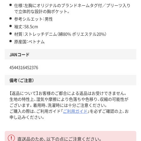
仕様：左胸にオリジナルのブランドネームタグ付／プリーツ入り
で立体的な設計の胸ポケット。
参考シルエット：男性
袖丈：58.5cm
材質：ストレッチデニム（綿80% ポリエステル20%）
原産国：ベトナム
JANコード
4544316452376
備考（ご注意）
【返品について】お客様のご都合による返品はお受けできません。
生地の特性上、湿気や摩擦により色落ちや色移り、収縮の可能性が
ございます。着用時、洗濯時には十分ご注意ください。
ご購入の際は、ご利用ガイド「
ご利用ガイド
」を必ずご確認の上、お
申し込みください。
直送品のため、以下の点にご注意ください。