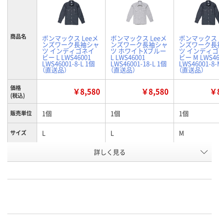
商品名
ボンマックス Leeメ
ボンマックス Leeメ
ボンマックス 
ンズワーク長袖シャ
ンズワーク長袖シャ
ンズワーク長
ツ インディゴネイ
ツ ホワイトXブルー
ツ インディ
ビー L LWS46001
L LWS46001
ビー M LWS46
LWS46001-8-L 1個
LWS46001-18-L 1個
LWS46001-8
（直送品）
（直送品）
（直送品）
価格
￥8,580
￥8,580
￥8
(税込)
1個
1個
1個
販売単位
L
L
M
サイズ
詳しく見る
インディゴネイビー
ホワイト×ブルー
インディゴネ
カラー
お申込番
WEH5802
WEH5797
WEH5803
号
直送品
直送品
直送品
在庫
8月24日（月）まで
8月24日（月）まで
8月24日（月）
お届け日