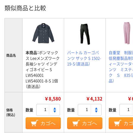
類似商品と比較
本商品：
ボンマック
バートル カーゴパ
自重堂 制
商品名
ス Leeメンズワーク
ンツ ザック S 1502-
低発塵製品制
長袖シャツ インデ
19-S（直送品）
ィースツータ
ィゴネイビー S
ンツ ミステ
LWS46001
ク Ｓ 835
LWS46001-8-S 1個
品）
（直送品）
￥8,580
￥4,132
￥6
数量
数量
数量
価格
(税込)
カゴへ
カゴへ
カ