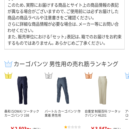
このため、実際にお届けする商品とサイト上の商品情報の表記
が異なる場合がございますので、ご使用前には必ずお届けした
商品の商品ラベルや注意書きをご確認ください。
さらに詳細な商品情報が必要な場合は、メーカー等にお問い合
わせください。
また、販売単位における「セット」表記は、箱でのお届けをお約束
するものではありません。あらかじめご了承ください。
カーゴパンツ 男性用の売れ筋ランキング
桑和（SOWA） ツータック
バートル カーゴパンツ 作
自重堂 制服百科 ツータッ
ア
カーゴパンツ 198
業着 男性用
クパンツ 46201
（
ー
￥2,503～
￥3,547～