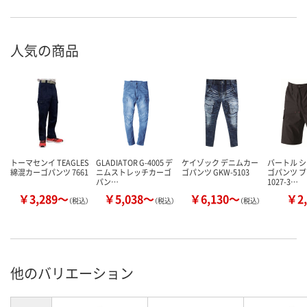
人気の商品
トーマセンイ TEAGLES
GLADIATOR G-4005 デ
ケイゾック デニムカー
バートル 
綿混カーゴパンツ 7661
ニムストレッチカーゴ
ゴパンツ GKW-5103
ゴパンツ ブ
パン…
1027-3…
￥3,289～
￥5,038～
￥6,130～
￥2,
（税込）
（税込）
（税込）
他のバリエーション