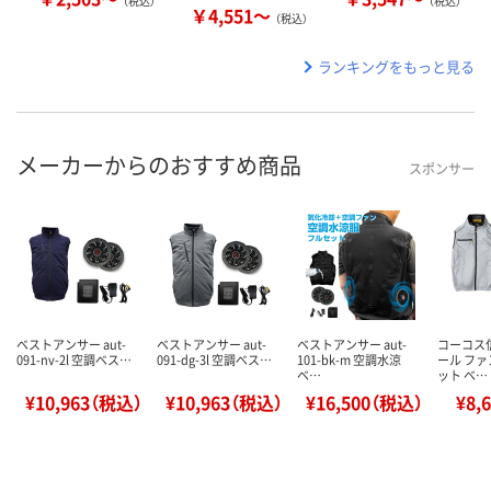
（税込）
（税込）
￥4,551～
（税込）
ランキングをもっと見る
メーカーからのおすすめ商品
スポンサー
ベストアンサー aut-
ベストアンサー aut-
ベストアンサー aut-
コーコス
091-nv-2l 空調ベス…
091-dg-3l 空調ベス…
101-bk-m 空調水涼
ール フ
ベ…
ット ベ…
¥10,963（税込）
¥10,963（税込）
¥16,500（税込）
¥8,