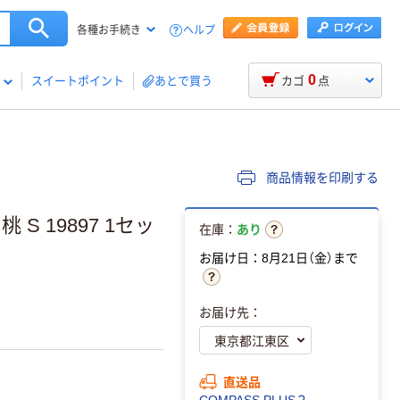
ヘルプ
各種お手続き
0
スイートポイント
あとで買う
カゴ
点
商品情報を印刷する
S 19897 1セッ
在庫：
あり
お届け日：8月21日（金）まで
お届け先：
直送品
COMPASS PLUS２