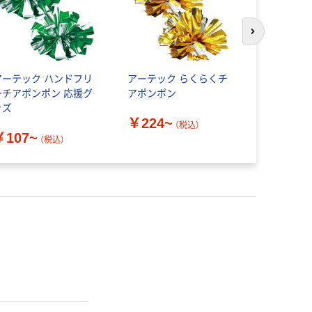
次のスライド
アーテック ハンドフリ
アーテック らくらくチ
アーテック
ーチアポンポン 応援グ
アポンポン
手袋
ッズ
￥224~
￥1,848
（税込）
￥107~
（税込）