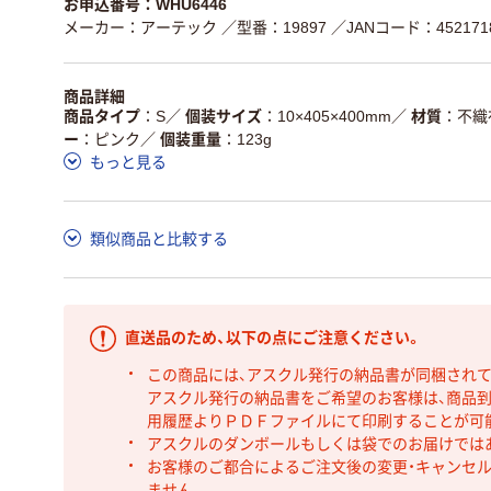
お申込番号：WHU6446
メーカー：アーテック
／型番：19897
／JANコード：4521718
商品詳細
商品タイプ
S
／
個装サイズ
10×405×400mm
／
材質
不織
ー
ピンク
／
個装重量
123g
もっと見る
類似商品と比較する
直送品のため、以下の点にご注意ください。
この商品には、アスクル発行の納品書が同梱され
アスクル発行の納品書をご希望のお客様は、商品到
用履歴よりＰＤＦファイルにて印刷することが可
アスクルのダンボールもしくは袋でのお届けでは
お客様のご都合によるご注文後の変更・キャンセル
ません。