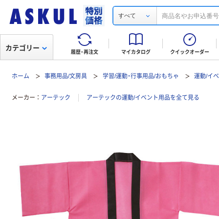
すべて
カテゴリー
履歴・再注文
マイカタログ
クイックオーダー
ホーム
事務用品/文房具
学習/運動・行事用品/おもちゃ
運動/イ
メーカー
アーテック
アーテックの運動/イベント用品を全て見る