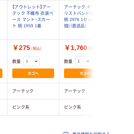
ト
【アウトレット】アー
アーテック キラキラ
桑和 イ
テック 不織布 衣装ベ
リストバンド2個組
ピンク JF
ース マント・スカー
桃 2976 1セット(5
（直送品）
ト 桃 1959 1着
個)（直送品）
￥275
￥1,760
￥1,7
（税込）
（税込）
数量
数量
数量
カゴへ
カゴへ
アーテック
アーテック
桑和
ピンク系
ピンク系
ピンク系