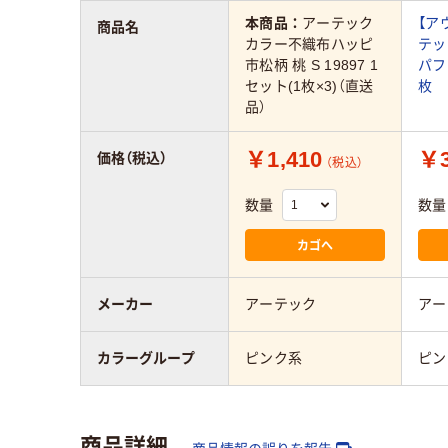
本商品：
アーテック
【ア
商品名
カラー不織布ハッピ
テッ
市松柄 桃 S 19897 1
パフ
セット(1枚×3)（直送
枚
品）
￥1,410
￥3
価格（税込）
（税込）
数量
数量
カゴへ
メーカー
アーテック
アー
カラーグループ
ピンク系
ピン
商品詳細