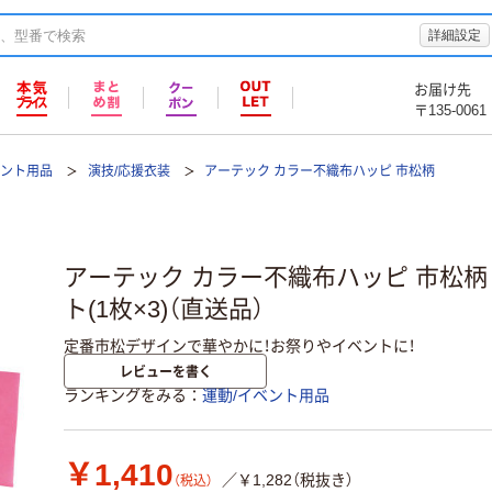
詳細設定
お届け先
〒135-0061
ベント用品
演技/応援衣装
アーテック カラー不織布ハッピ 市松柄
アーテック カラー不織布ハッピ 市松柄 桃 
ト(1枚×3)（直送品）
定番市松デザインで華やかに！お祭りやイベントに！
レビューを書く
ランキングをみる
運動/イベント用品
￥1,410
／￥1,282（税抜き）
（税込）