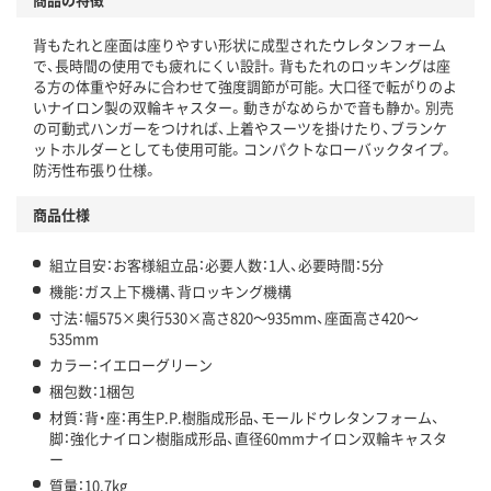
背もたれと座面は座りやすい形状に成型されたウレタンフォーム
で、長時間の使用でも疲れにくい設計。背もたれのロッキングは座
る方の体重や好みに合わせて強度調節が可能。大口径で転がりのよ
いナイロン製の双輪キャスター。動きがなめらかで音も静か。別売
の可動式ハンガーをつければ、上着やスーツを掛けたり、ブランケ
ットホルダーとしても使用可能。コンパクトなローバックタイプ。
防汚性布張り仕様。
商品仕様
組立目安：お客様組立品：必要人数：1人、必要時間：5分
機能：ガス上下機構、背ロッキング機構
寸法：幅575×奥行530×高さ820～935mm、座面高さ420～
535mm
カラー：イエローグリーン
梱包数：1梱包
材質：背・座：再生P.P.樹脂成形品、モールドウレタンフォーム、
脚：強化ナイロン樹脂成形品、直径60mmナイロン双輪キャスタ
ー
質量：10.7kg