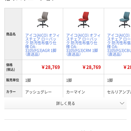
商品名
アイコ(AICO) オフィ
アイコ(AICO) オフィ
アイコ(AICO
スチェア ローバッ
スチェア ローバッ
スチェア ロ
ク 防汚性布張り仕
ク 防汚性布張り仕
ク 防汚性布
様 OA-
様 OA-
様 OA-
3105(FG3)AGR 1脚
3105(FG3)CRM 1脚
3105(FG3)CB
（直送品）
（直送品）
（直送品）
価格
￥28,769
￥28,769
￥28
(税込)
1脚
1脚
1脚
販売単位
アッシュグレー
カーマイン
セルリアンブ
カラー
お申込番
詳しく見る
WHW3080
WHW3084
WHW3083
号
直送品
直送品
直送品
在庫
8月26日（水）まで
8月26日（水）まで
8月26日（水）
お届け日