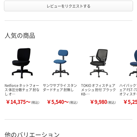
レビューをリクエストする
人気の商品
Netforce ネットフォー
サンワサプライ スタン
TOKIO オフィスチェア
ハイバック
ス 体圧分散チェア 肘な
ダードチェア 肘無し
メッシュ 肘付 ブラック
ェア FST-
し オ…
KB-…
オフィスチ
￥14,375～
￥5,540～
￥9,980
￥5,2
（税込）
（税込）
（税込）
他のバリエーション