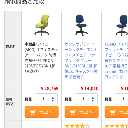
類似商品と比較
本商品：
アイコ
サンワサプライ ベ
TOKIO ハイ
商品名
(AICO) オフィスチェ
ーシックチェア2 オ
フィットチェ
ア ローバック 防汚
フィスチェア ファ
イビー FST-7
性布張り仕様 OA-
ブリック ブルー
布張り オフ
3105(FG3)YGN 1脚
SNC-T150BL 1脚 脚
ェア 事務椅子
（直送品）
幅585 キャスター付
578mm 体圧
き 事務椅子
ロッキング
￥28,769
￥14,010
￥16
数量
数量
数量
価格
(税込)
カゴへ
カゴへ
カ