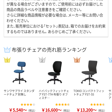
が異なる場合がございますので、ご使用前には必ずお届けした
商品の商品ラベルや注意書きをご確認ください。
さらに詳細な商品情報が必要な場合は、メーカー等にお問い合
わせください。
また、販売単位における「セット」表記は、箱でのお届けをお約束
するものではありません。あらかじめご了承ください。
布張りチェアの売れ筋ランキング
サンワサプライ スタンダ
ハイバックフィットチェ
TOKIO コンパクトフィッ
サ
ードチェア 肘無し
ア FST-77H 布張り オフ
トチェア FST-55
ク
ィスチ…
ア
￥5,540～
￥16,600～
￥13,200～
（税込）
（税込）
（税込）