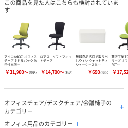
この商品を見た人はこちらも検討されていま
す
数量
数量
数量
カゴへ
カゴへ
カ
アイコ（AICO） オフィス
ロアス ソフトフィッ
無印良品 広口で取り出
藤沢工業 TO
チェア ミドルバック 防
トチェア
しやすい ウェットティ
リーズ オ
汚性布張…
シューケース 約…
FST…
￥31,900～
￥14,700～
￥690
￥17,5
（税込）
（税込）
（税込）
オフィスチェア/デスクチェア/会議椅子の
カテゴリー
オフィス用品のカテゴリー