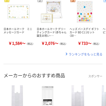
日本ホールマーク ミニ
日本ホールマーク グリー
ヘッズ バースデイ ギフト
ヘ
メッセージカード
ティングカード（赤ちゃん
カード BD C1 1セット
ピ
誕生お祝い・…
（30…
￥1,584～
￥2,076～
￥733～
（税込）
（税込）
（税込）
ランキングをもっと見る
メーカーからのおすすめ商品
スポンサー