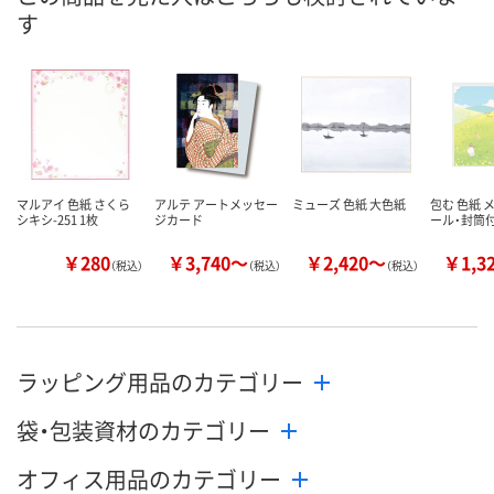
す
数量
数量
数量
カゴへ
カゴへ
カ
マルアイ 色紙 さくら
アルテ アートメッセー
ミューズ 色紙 大色紙
包む 色紙 
シキシ-251 1枚
ジカード
ール・封筒
￥280
￥3,740～
￥2,420～
￥1,3
（税込）
（税込）
（税込）
ラッピング用品のカテゴリー
袋・包装資材のカテゴリー
オフィス用品のカテゴリー