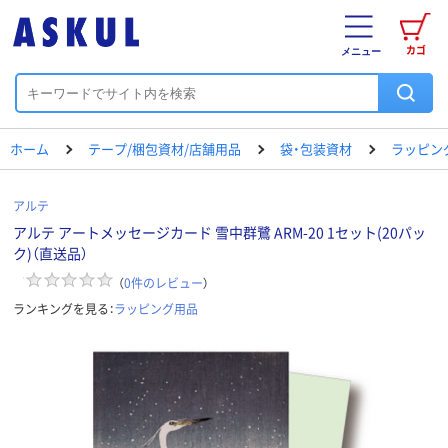
カゴ
メニュー
ホーム
テープ/梱包資材/店舗用品
袋・包装資材
ラッピン
アルテ
アルテ アートメッセージカード 雪中群鷺 ARM-20 1セット(20パッ
ク)（直送品）
（
0
件のレビュー
）
ランキングを見る：
ラッピング用品