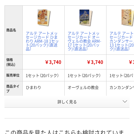
商品名
アルテ アートメッ
アルテ アートメッ
アルテ アー
セージカード ひま
セージカード オー
セージカード
わり ARM-18 1セッ
ヴェルの教会 ARM-
カンダンサー 
ト(20パック)（直送
17 1セット(20パッ
13 1セット(2
品）
ク)（直送品）
ク)（直送品）
価格
￥3,740
￥3,740
￥3
(税込)
1セット（20パック）
1セット（20パック）
1セット（20パ
販売単位
商品タイ
ひまわり
オーヴェルの教会
カンカンダン
プ
お申込番
詳しく見る
WHX1379
WHX1378
WHX1372
号
直送品
直送品
直送品
在庫
8月27日（木）まで
8月27日（木）まで
8月27日（木）
お届け日
この商品を見た人はこちらも検討されていま