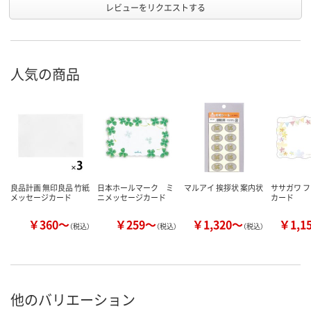
レビューをリクエストする
人気の商品
良品計画 無印良品 竹紙
日本ホールマーク ミ
マルアイ 挨拶状 案内状
ササガワ 
メッセージカード
ニメッセージカード
カード
￥360～
￥259～
￥1,320～
￥1,1
（税込）
（税込）
（税込）
他のバリエーション