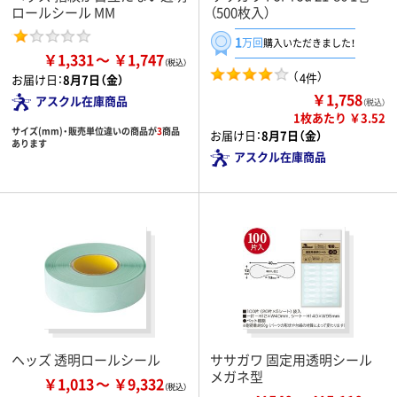
ロールシール MM
（500枚入）
1
万回
購入いただきました！
￥1,331
￥1,747
（
）
4件
お届け日：
8月7日（金）
￥1,758
アスクル在庫商品
（税込）
1枚あたり ￥3.52
サイズ(mm)・販売単位違いの商品が
3
商品
お届け日：
8月7日（金）
あります
アスクル在庫商品
ヘッズ 透明ロールシール
ササガワ 固定用透明シール
メガネ型
￥1,013
￥9,332