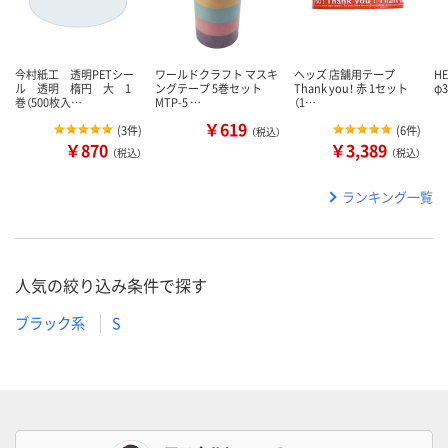
今村紙工 透明PETシー
ワールドクラフト マスキ
ヘッズ 店舗用テープ
H
ル 透明 楕円 大 1
ングテープ 5巻セット
Thank you！ 赤 1セット
φ3
巻（500枚入…
MTP-5 …
（1…
￥619
(
3件
)
(
6件
)
（税込）
￥870
￥3,389
（税込）
（税込）
ランキング一覧
人気の絞り込み条件で探す
ブラック系
S