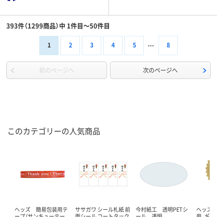
393件（1299商品）中 1件目～50件目
1
2
3
4
5
8
前のページへ
次のページへ
このカテゴリーの人気商品
ヘッズ 簡易包装用テ
ササガワ シール札紙 前
今村紙工 透明PETシ
ヘッズ 
ープ（サンキューテー
面シール コートタック
ール 透明
用、ギフ