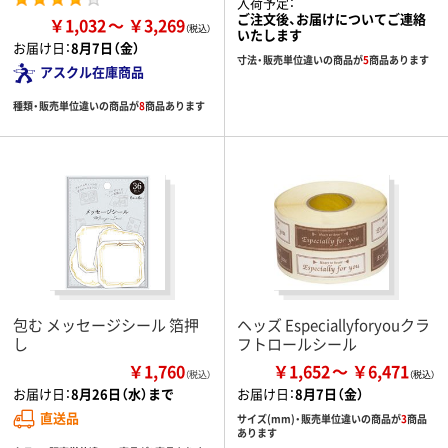
入荷予定：
ご注文後、お届けについてご連絡
￥1,032
￥3,269
いたします
お届け日：
8月7日（金）
寸法・販売単位違いの商品が
5
商品あります
アスクル在庫商品
種類・販売単位違いの商品が
8
商品あります
包む メッセージシール 箔押
ヘッズ Especiallyforyouクラ
し
フトロールシール
￥1,760
￥1,652
￥6,471
（税込）
お届け日：
8月26日（水）まで
お届け日：
8月7日（金）
直送品
サイズ(mm)・販売単位違いの商品が
3
商品
あります