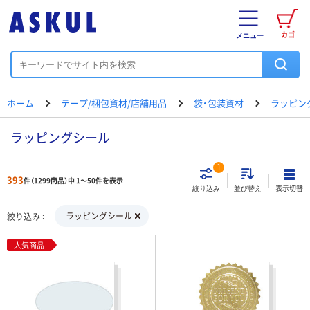
カゴ
メニュー
ホーム
テープ/梱包資材/店舗用品
袋・包装資材
ラッピン
ラッピングシール
1
393
件（1299商品）中 1～50件を表示
表示切替
絞り込み
並び替え
ラッピングシール
絞り込み
人気商品