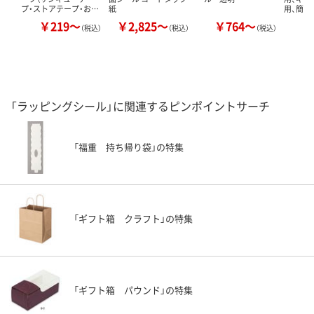
プ・ストアテープ・お…
紙
用、簡易
￥219～
￥2,825～
￥764～
￥
（税込）
（税込）
（税込）
「ラッピングシール」に関連するピンポイントサーチ
「福重 持ち帰り袋」の特集
「ギフト箱 クラフト」の特集
「ギフト箱 パウンド」の特集