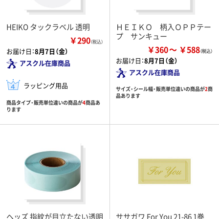
HEIKO タックラベル 透明
ＨＥＩＫＯ 柄入ＯＰＰテー
プ サンキュー
￥290
（税込）
￥360
￥588
お届け日：
8月7日（金）
お届け日：
8月7日（金）
アスクル在庫商品
アスクル在庫商品
ラッピング用品
サイズ・シール幅・販売単位違いの商品が
2
商
品あります
商品タイプ・販売単位違いの商品が
4
商品あ
ります
ヘッズ 指紋が目立たない透明
ササガワ For You 21-86 1巻