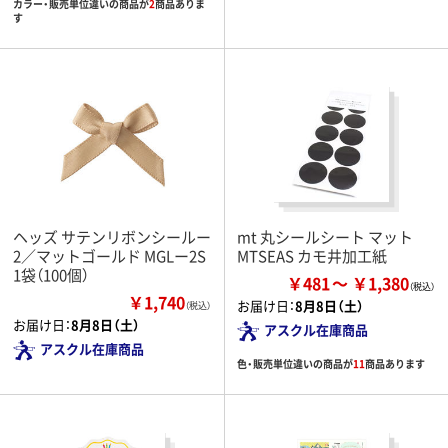
カラー・販売単位違いの商品が
2
商品ありま
す
ヘッズ サテンリボンシールー
mt 丸シールシート マット
2／マットゴールド MGLー2S
MTSEAS カモ井加工紙
1袋（100個）
￥481
￥1,380
￥1,740
お届け日：
8月8日（土）
（税込）
お届け日：
8月8日（土）
アスクル在庫商品
アスクル在庫商品
色・販売単位違いの商品が
11
商品あります