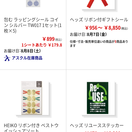
包む ラッピングシール コイ
ヘッズ リボン付ギフトシール
ン シルバー TW017 1セット(1
￥956
￥8,850
枚×5)
お届け日：
8月7日（金）
￥899
（税込）
仕様・寸法・販売単位違いの商品が
5
商品あり
1シートあたり ￥179.8
ます
お届け日：
8月8日（土）
アスクル在庫商品
HEIKO リボン付き ベストウ
ヘッズ リユースステッカー
イッシュアソート