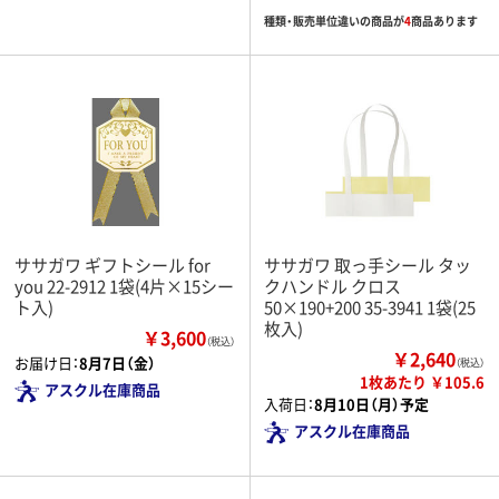
種類・販売単位違いの商品が
4
商品あります
ササガワ ギフトシール for
ササガワ 取っ手シール タッ
you 22-2912 1袋(4片×15シー
クハンドル クロス
ト入)
50×190+200 35-3941 1袋(25
枚入)
￥3,600
（税込）
￥2,640
お届け日：
8月7日（金）
（税込）
1枚あたり ￥105.6
アスクル在庫商品
入荷日：
8月10日（月）予定
アスクル在庫商品