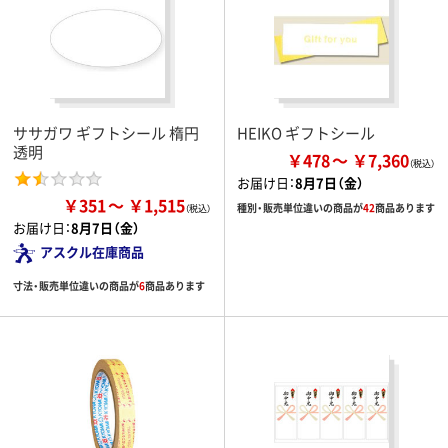
ササガワ ギフトシール 楕円
HEIKO ギフトシール
透明
￥478
￥7,360
お届け日：
8月7日（金）
￥351
￥1,515
種別・販売単位違いの商品が
42
商品あります
お届け日：
8月7日（金）
アスクル在庫商品
寸法・販売単位違いの商品が
6
商品あります