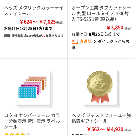
ヘッズ メタリックカラーテイ
オープン工業 タブカットシー
スティシール
ル 丸型 ロールタイプ 1000片
入 TS-525 1巻（直送品）
￥624
￥7,025
￥3,850
お届け日：
8月25日（火）まで
（税込）
お届け日：
8月25日（火）まで
種類・販売単位違いの商品が
22
商品あります
直送品
G-ダイレクトからお
届け
コクヨ ナンバーシール カラ
ヘッズ ジャストフォーユー強
ー分類表示 管理表示 ラベル
粘着ギフトシール
シール
￥562
￥4,930