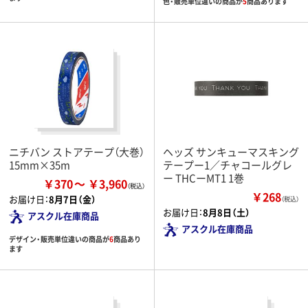
色・販売単位違いの商品が
5
商品あります
ニチバン ストアテープ（大巻）
ヘッズ サンキューマスキング
15mm×35m
テープー1／チャコールグレ
ー THCーMT1 1巻
￥370
￥3,960
￥268
お届け日：
8月7日（金）
（税込）
お届け日：
8月8日（土）
アスクル在庫商品
アスクル在庫商品
デザイン・販売単位違いの商品が
6
商品あり
ます