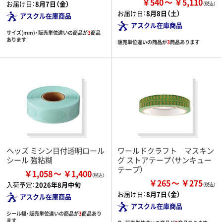
￥540
￥5,110
お届け日：
8月7日（金）
お届け日：
8月8日（土）
アスクル在庫商品
アスクル在庫商品
サイズ(mm)・販売単位違いの商品が
3
商品
あります
販売単位違いの商品が
3
商品あります
ヘッズ ミシン目付透明ロール
ワールドクラフト マスキン
シール 強粘糊
グ ストアテープ（サンキュー
テープ）
￥1,058
￥1,400
￥265
￥275
入荷予定：
2026年8月中旬
お届け日：
8月7日（金）
アスクル在庫商品
アスクル在庫商品
シール幅・販売単位違いの商品が
3
商品あり
ます