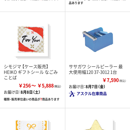
品あります
シモジマ 【ケース販売】
ササガワ シールピーラー 最
HEIKO ギフトシール なごみ
大使用幅120 37-3012 1台
ことば
￥7,590
（税込）
￥256
￥5,888
お届け日：
8月7日（金）
お届け日：
8月8日（土）
アスクル在庫商品
種類・販売単位違いの商品が
7
商品あります