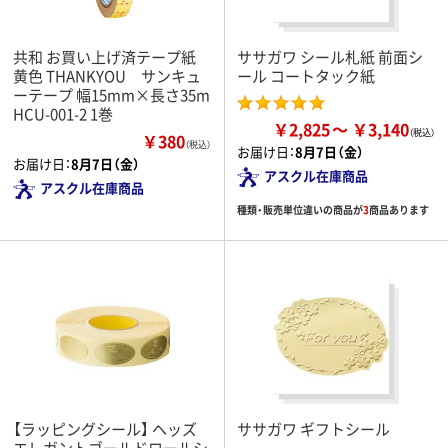
共和 お買い上げ済テープ紙
ササガワ シール札紙 前面シ
黄色 THANKYOU サンキュ
ール コートタック紙
ーテープ 幅15mm×長さ35m
HCU-001-2 1巻
￥2,825
￥3,140
￥380
（税込）
お届け日：
8月7日（金）
お届け日：
8月7日（金）
アスクル在庫商品
アスクル在庫商品
種類・販売単位違いの商品が
3
商品あります
【ラッピングシール】 ヘッズ
ササガワ ギフトシール
エレガントゴールドロールシ