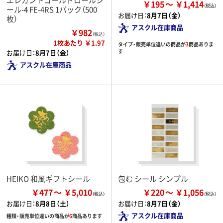
￥195
￥1,414
ール-4 FE-4RS 1パック（500
お届け日：
8月7日（金）
枚）
アスクル在庫商品
￥982
（税込）
1枚あたり ￥1.97
タイプ・販売単位違いの商品が
3
商品ありま
す
お届け日：
8月7日（金）
アスクル在庫商品
HEIKO 和風ギフトシール
包む シール シンプル
￥477
￥5,010
￥220
￥1,056
お届け日：
8月8日（土）
お届け日：
8月7日（金）
アスクル在庫商品
種類・販売単位違いの商品が
6
商品あります