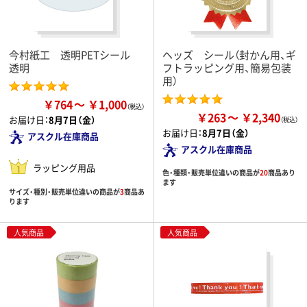
今村紙工 透明PETシール
ヘッズ シール（封かん用、ギ
透明
フトラッピング用、簡易包装
用）
￥764
￥1,000
￥263
￥2,340
お届け日：
8月7日（金）
お届け日：
8月7日（金）
アスクル在庫商品
アスクル在庫商品
ラッピング用品
色・種類・販売単位違いの商品が
20
商品あり
ます
サイズ・種別・販売単位違いの商品が
3
商品あ
ります
人気商品
人気商品