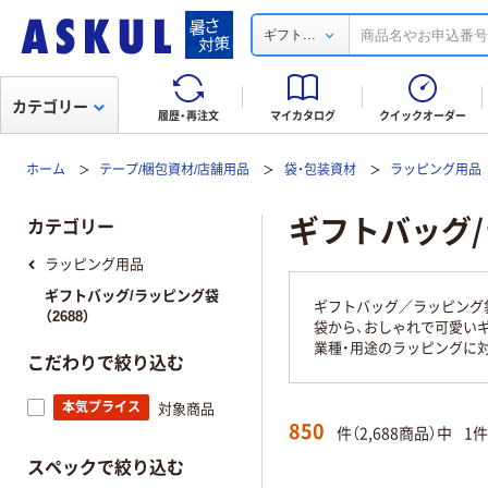
...
ギフト
カテゴリー
履歴・再注文
マイカタログ
クイックオーダー
ホーム
テープ/梱包資材/店舗用品
袋・包装資材
ラッピング用品
ギフトバッグ
カテゴリー
ラッピング用品
ギフトバッグ/ラッピング袋
ギフトバッグ／ラッピング
（2688）
袋から、おしゃれで可愛い
業種・用途のラッピングに
こだわりで絞り込む
本気プライス
対象商品
850
件（2,688商品）中
1
スペックで絞り込む