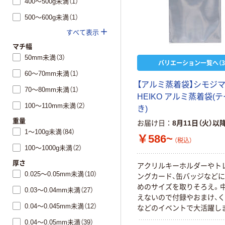
400～500g未満（1）
500～600g未満（1）
すべて表示
マチ幅
50mm未満（3）
バリエーション一覧へ（3
60～70mm未満（1）
【アルミ蒸着袋】シモジ
70～80mm未満（1）
HEIKO アルミ蒸着袋(
100～110mm未満（2）
き)
重量
お届け日
8月11日（火）以
1～100g未満（84）
￥586~
（税込）
100～1000g未満（2）
厚さ
アクリルキーホルダーやト
0.025～0.05mm未満（10）
ングカード、缶バッジなど
めのサイズを取りそろえ。
0.03～0.04mm未満（27）
えないので付録やおまけ、
0.04～0.045mm未満（12）
などのイベントで大活躍し
業性の良いテープ付でワン
0.04～0.05mm未満（39）