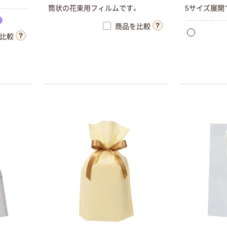
筒状の花束用フィルムです。
5サイズ展開
商品を比較
比較
簡単ギフトバッ
グ（梨地） エスパ
ック
￥1,661~
（税込）
三和 メッシュバ
ッグ POLI
￥7,864~
（税込）