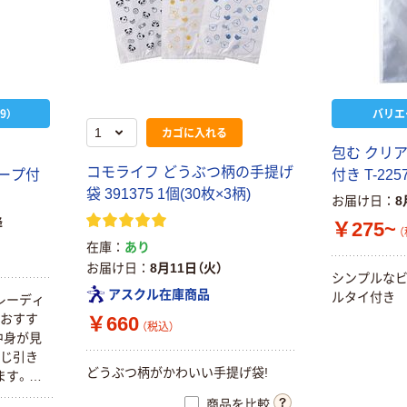
9）
バリエ
カゴに入れる
マ
包む クリア
コモライフ どうぶつ柄の手提げ
テープ付
付き T-225
袋 391375 1個(30枚×3柄)
お届け日
8
降
￥275~
（
在庫
あり
お届け日
8月11日（火）
シンプルなビ
アスクル在庫商品
ルタイ付き
レーディ
におすす
￥660
（税込）
中身が見
くじ引き
どうぶつ柄がかわいい手提げ袋!
ます。作
タッチで
商品を比較