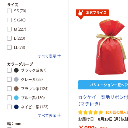
サイズ
SS（70）
本気プライス
S（240）
M（227）
L（220）
LL（78）
すべて表示
カラーグループ
ブラック系（67）
グレー系（38）
バリエーション一覧へ（2
ブラウン系（124）
カクケイ 梨地リボン
ブルー系（130）
（マチ付き）
ネイビー系（123）
10万回の購入
すべて表示
お届け日
8月10日（月）以
幅：mm