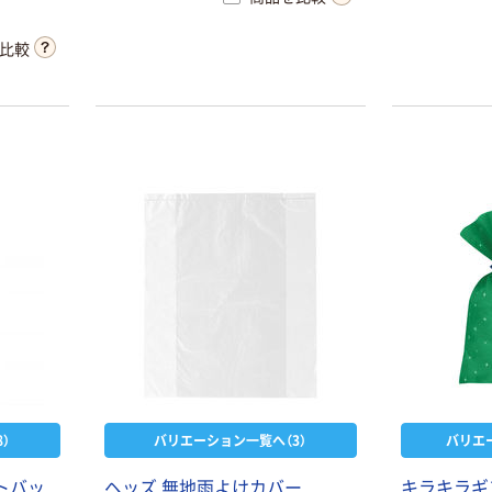
ブライン
し活 金
比較
）
バリエーション一覧へ（3）
バリエ
トバッ
ヘッズ 無地雨よけカバー
キラキラギ