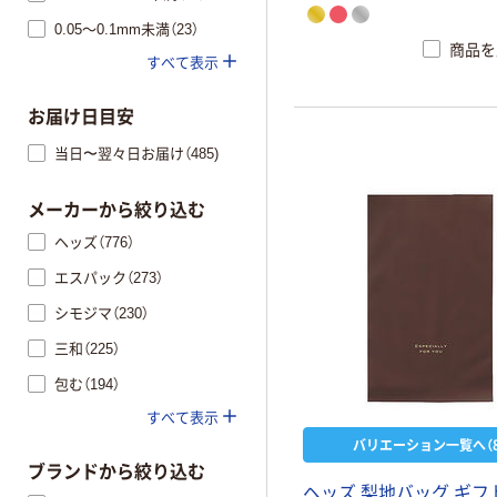
封ができます。メタリック 
0.05～0.1mm未満（23）
ドグッズ 中身が見えない 推
商品を
色
すべて表示
お届け日目安
当日〜翌々日お届け（485)
メーカーから絞り込む
ヘッズ（776）
エスパック（273）
シモジマ（230）
三和（225）
包む（194）
すべて表示
バリエーション一覧へ（8
ブランドから絞り込む
ヘッズ 梨地バッグ ギフ