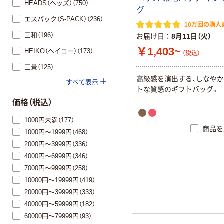
HEADS（ヘッズ）（750）
グ
エスパック（S-PACK）（236）
10万回の購入
三和（196）
お届け日
8月11日（火）
￥1,403~
HEIKO（ヘイコー）（173）
（税込）
三景（125）
高級感を演出する、しなや
すべて表示
トな質感のギフトバッグ。
価格（税込）
1000円未満（177）
商品を
1000円～1999円（468）
2000円～3999円（336）
4000円～6999円（346）
7000円～9999円（258）
10000円～19999円（419）
20000円～39999円（333）
40000円～59999円（182）
60000円～79999円（93）