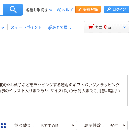
ヘルプ
各種お手続き
0
スイートポイント
あとで買う
カゴ
点
雑貨やお菓子などをラッピングする透明のギフトバッグ／ラッピング
行事のイラスト入りまであり、サイズは小から特大までご用意。幅広い
並べ替え：
表示件数：