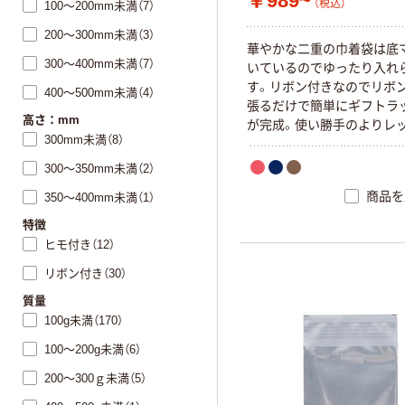
￥989~
（税込）
100～200mm未満（7）
200～300mm未満（3）
華やかな二重の巾着袋は底
300～400mm未満（7）
いているのでゆったり入れ
す。リボン付きなのでリボ
400～500mm未満（4）
張るだけで簡単にギフトラ
高さ：mm
が完成。使い勝手のよりレッ
300mm未満（8）
ンの色はゴールド）、ネイビ
ンの色はシルバー）、ブラウ
300～350mm未満（2）
ンの色はペールピンク）の3
商品を
350～400mm未満（1）
意。
特徴
ヒモ付き（12）
リボン付き（30）
質量
100g未満（170）
100～200g未満（6）
200～300ｇ未満（5）