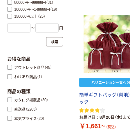
80000円～99999円（31）
100000円～149999円（19）
150000円以上（25）
〜
円
検索
お得な商品
アウトレット商品（45）
わけあり商品（1）
バリエーション一覧へ（4
商品の種類
簡単ギフトバッグ（梨地）
カタログ掲載品（30）
ック
直送品（2203）
お届け日
8月20日（木）ま
本気プライス（20）
￥1,661~
（税込）