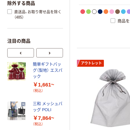
除外する商品
直送品、お取り寄せ品を除く
（485）
商品を
注目の商品
アウトレット
簡単ギフトバッ
キラキラギフト
グ（梨地） エスパ
バッグ（留め具
ック
付） エスパック
￥1,661~
￥950~
（税込）
（税込）
ヘッズ 無地雨よ
三和 メッシュバ
けカバー
ッグ POLI
￥1,210~
￥7,864~
（税込）
（税込）