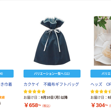
4）
バリエーション一覧へ（11）
バリエ
付き巾着
カクケイ 不織布ギフトバッグ
ヘッズ O
お届け日
8月10日（月）以降
お届け日
8
実績
降
￥658~
￥304~
（税込）
（