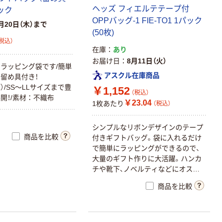
ヘッズ フィエルテテープ付
ック
OPPバッグ-1 FIE-TO1 1パック
月20日（木）まで
(50枚)
税込）
在庫
あり
お届け日
8月11日（火）
ラッピング袋です/簡単
アスクル在庫商品
留め具付き！
u柄）/SS～LLサイズまで豊
￥1,152
（税込）
開！/素材：不織布
￥23.04
1枚あたり
（税込）
シンプルなリボンデザインのテープ
商品を比較
付きギフトバッグ。袋に入れるだけ
で簡単にラッピングができるので、
大量のギフト作りに大活躍。ハンカ
チや靴下、ノベルティなどにオスス
メ。
商品を比較