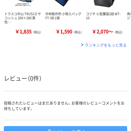
トラスコ中山 TRUSCO サ
中林製作所 小物入バッグ
コヅチ 小型腰袋2段 WT-
角
コッシュ 200×280 黒
FT-9B 1個
10
ジ
色…
￥1,835
￥1,590
￥2,070～
（税込）
（税込）
（税込）
ランキングをもっと見る
レビュー（0件）
投稿されたレビューはまだありません。お客様のレビューコメントをお
待ちしています。