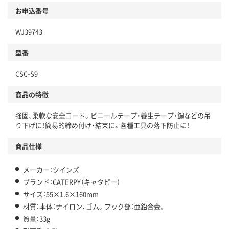
お申込番号
WJ39743
型番
CSC-S9
商品の特徴
強固、柔軟な安全コード。ビニールテープ・養生テープ・鍵などの吊
り下げに！簡易的締め付け・結束に。各種工具の落下防止に！
商品仕様
メーカー：ツインズ
ブランド：CATERPY（キャタピー）
サイズ：55×1.6×160mm
材質：本体：ナイロン、ゴム。フック部：亜鉛合金。
質量：33g