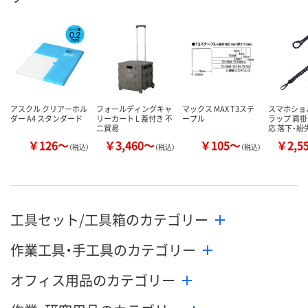
お取り扱い終了しま
お取り扱い終了しま
お取り扱い終
した
した
した
アスクル クリアーホル
フォールディングキャ
マックス MAX T3ステ
スマホショ
ダー A4 スタンダード
リーカート L 蓋付き 不
ープル
ラップ 肩掛
二貿易
応 落下・紛
￥126～
￥3,460～
￥105～
￥2,5
（税込）
（税込）
（税込）
工具セット/工具箱のカテゴリー
作業工具・手工具のカテゴリー
オフィス用品のカテゴリー