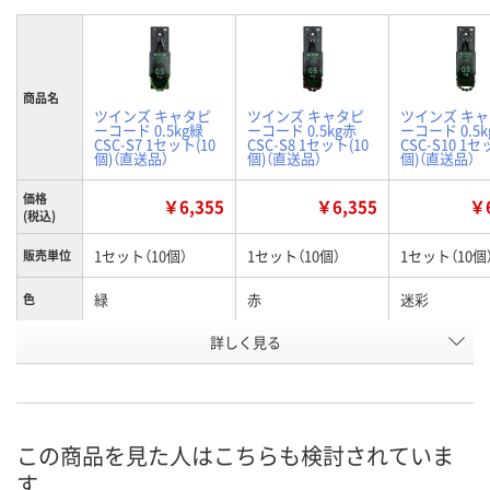
商品名
ツインズ キャタピ
ツインズ キャタピ
ツインズ キ
ーコード 0.5kg緑
ーコード 0.5kg赤
ーコード 0.5
CSC-S7 1セット(10
CSC-S8 1セット(10
CSC-S10 1セ
個)（直送品）
個)（直送品）
個)（直送品）
価格
￥6,355
￥6,355
￥6
(税込)
1セット（10個）
1セット（10個）
1セット（10個
販売単位
緑
赤
迷彩
色
お申込番
詳しく見る
WJ39754
WJ39761
WJ39763
号
直送品
直送品
直送品
在庫
お届け日
この商品を見た人はこちらも検討されていま
す