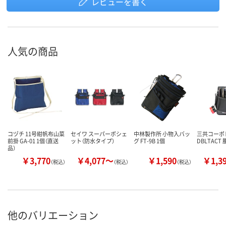
レビューを書く
人気の商品
コヅチ 11号紺帆布山菜
セイワ スーパーポシェ
中林製作所 小物入バッ
三共コーポ
前掛 GA-01 1個（直送
ット（防水タイプ）
グ FT-9B 1個
DBLTACT 
品）
￥3,770
￥4,077～
￥1,590
￥1,3
（税込）
（税込）
（税込）
他のバリエーション