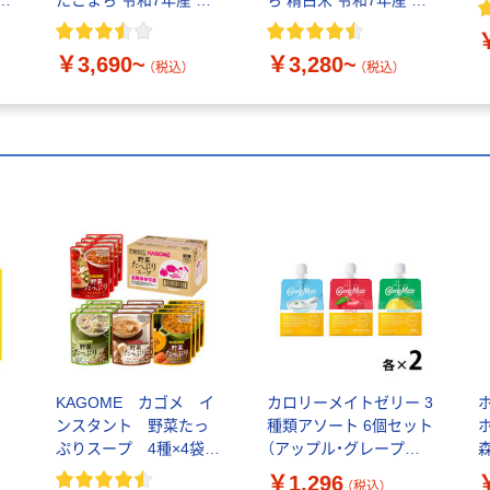
g
たこまち 令和7年産 米
ち 精白米 令和7年産 米
お米 オリジナル
お米 オリジナル
￥3,690~
￥3,280~
（税込）
（税込）
KAGOME カゴメ イ
カロリーメイトゼリー 3
ンスタント 野菜たっ
種類アソート 6個セット
ケ
ぷりスープ 4種×4袋セ
（アップル・グレープフ
ット SO-50 7078 1
ルーツ味・ヨーグルト味
￥1,296
（税込）