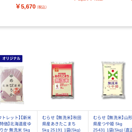
ケース（16個入）
各2個） 大塚製薬
￥5,670
（税込）
オリジナル
ウトレット】【新米
むらせ 【無洗米】秋田
むらせ 【無洗米】山
特価】北海道産ゆ
県産あきたこまち
県産つや姫 5kg
りか 無洗米 5kg
5kg 25191 1袋(5kg)
25431 1袋(5kg)（直