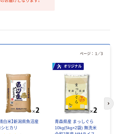
第のお届けとなります。
ページ：
1
／
3
オリジナル
次のスライド
【精白米】新潟県魚沼産
青森県産 まっしぐら
田中米穀 
コシヒカリ
10kg(5kg×2袋) 無洗米
助