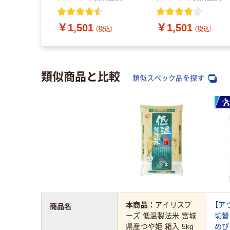
グリコ
グリコ
￥1,501
￥1,501
（税込）
（税込）
類似商品と比較
類似スペック品を探す
本商品：
アイリスフ
【ア
商品名
ーズ 低温製法米 宮城
切替
県産つや姫 箱入 5kg
めぴ