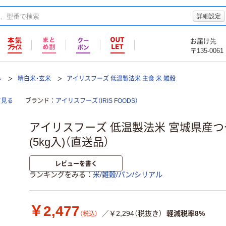
詳細設定
お届け先
〒135-0061
ル
精白米・玄米
アイリスフーズ 低温製法米 主食 米 雑穀
て見る
ブランド
アイリスフーズ（IRIS FOODS）
アイリスフーズ 低温製法米 宮城県産つや姫
(5kg入)（直送品）
レビューを書く
ランキングをみる
米/雑穀/パン/シリアル
￥2,477
／￥2,294（税抜き）
軽減税率8%
（税込）