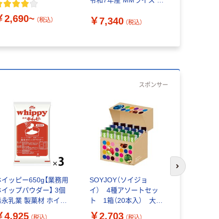
令和7年産 MMライス 米
￥3,209
お米 オリジナル
￥2,690~
￥7,340
（税込）
（税込）
スポンサー
次のスライド
ホイッピー650g【業務用
SOYJOY（ソイジョ
UCC上島
ホイップパウダー】 3個
イ） 4種アソートセッ
ップ 9g 1
森永乳業 製菓材 ホイッ
ト 1箱（20本入） 大塚
20個入×3袋
プクリーム 粉末 常温保
製薬
￥4,925
￥2,703
（税込）
（税込）