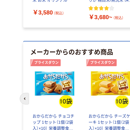
米 お米 オリジナル
りか 精白米/無洗米 5k
令和7年産 米 木徳神糧
￥3,580
オリジナル
（税込）
￥3,680~
（税込）
メーカーからのおすすめ商品
プライスダウン
プライスダウン
前のスライドへ
おからだから チョコチ
おからだから チーズ
ップ 1セット（1個（2袋
ーキ 1セット（1個（2袋
入）×10） 栄養調整食品
入）×10） 栄養調整食品