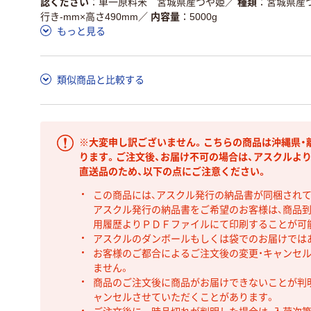
認ください
単一原料米 宮城県産つや姫
／
種類
宮城県産
行き-mm×高さ490mm
／
内容量
5000g
もっと見る
類似商品と比較する
※大変申し訳ございません。こちらの商品は沖縄県・
ります。ご注文後、お届け不可の場合は、アスクルよ
直送品のため、以下の点にご注意ください。
この商品には、アスクル発行の納品書が同梱され
アスクル発行の納品書をご希望のお客様は、商品到
用履歴よりＰＤＦファイルにて印刷することが可
アスクルのダンボールもしくは袋でのお届けでは
お客様のご都合によるご注文後の変更・キャンセル
ません。
商品のご注文後に商品がお届けできないことが判
ャンセルさせていただくことがあります。