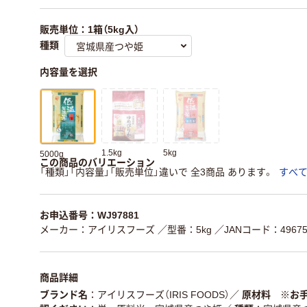
販売単位：1箱（5kg入）
種類
内容量を選択
1.5kg
5kg
5000g
この商品のバリエーション
「種類」「内容量」「販売単位」違いで 全3商品 あります。
すべ
お申込番号：WJ97881
メーカー：アイリスフーズ
／型番：5kg
／JANコード：496757
商品詳細
ブランド名
アイリスフーズ（IRIS FOODS）
／
原材料 ※お