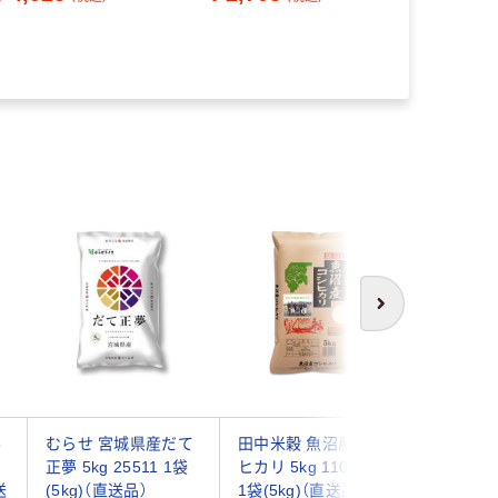
存
￥680
（
次へ
形
むらせ 宮城県産だて
田中米穀 魚沼産コシ
むらせ 
正夢 5kg 25511 1袋
ヒカリ 5kg 1101241
ヒカリ 5kg
送
(5kg)（直送品）
1袋(5kg)（直送品）
袋(5kg)