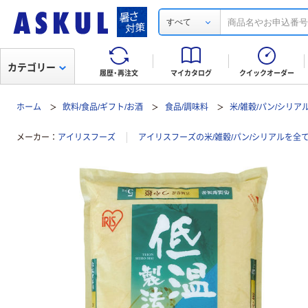
すべて
カテゴリー
履歴・再注文
マイカタログ
クイックオーダー
ホーム
飲料/食品/ギフト/お酒
食品/調味料
米/雑穀/パン/シリア
メーカー
アイリスフーズ
アイリスフーズの米/雑穀/パン/シリアルを全