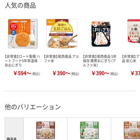
人気の商品
【非常食】ロート製薬 ハ
【非常食】尾西食品 アル
【非常食】尾西食品 5年
【非常食】
ートフード5年常温保
ファ米
保存 携帯おにぎり（ア
品 安心米
存おにぎり
ルファ米）
￥594～
￥390～
￥390～
￥3
（税込）
（税込）
（税込）
他のバリエーション
商品名