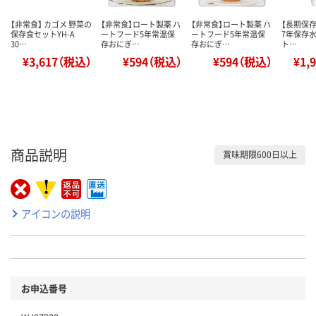
【非常食】 カゴメ 野菜の
【非常食】ロート製薬 ハ
【非常食】ロート製薬 ハ
【長期保存
保存食セットYH-A
ートフード5年常温保
ートフード5年常温保
7年保存水 
30…
存おにぎ…
存おにぎ…
ト…
¥3,617（税込）
¥594（税込）
¥594（税込）
¥1,
商品説明
賞味期限600日以上
アイコンの説明
お申込番号