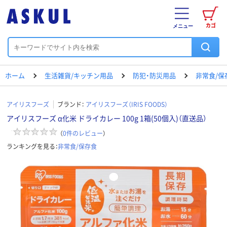
カゴ
メニュー
ホーム
生活雑貨/キッチン用品
防犯・防災用品
非常食/保
アイリスフーズ
ブランド：
アイリスフーズ（IRIS FOODS）
アイリスフーズ α化米 ドライカレー 100g 1箱(50個入)（直送品）
（
0
件のレビュー
）
ランキングを見る：
非常食/保存食