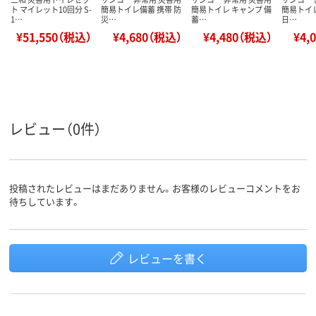
ト マイレット10回分 S-
簡易トイレ備蓄 携帯 防
簡易トイレ キャンプ 備
簡易トイレ
1…
災…
蓄…
日…
¥51,550（税込）
¥4,680（税込）
¥4,480（税込）
¥4,
レビュー（0件）
投稿されたレビューはまだありません。お客様のレビューコメントをお
待ちしています。
レビューを書く