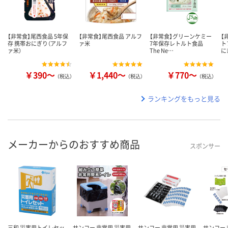
【非常食】尾西食品 5年保
【非常食】尾西食品 アルフ
【非常食】グリーンケミー
【
存 携帯おにぎり（アルフ
ァ米
7年保存レトルト食品
ト
ァ米）
The Ne…
に
￥390～
￥1,440～
￥770～
（税込）
（税込）
（税込）
ランキングをもっと見る
メーカーからのおすすめ商品
スポンサー
三和 災害用トイレセッ
サンコー 非常用 災害用
サンコー 非常用 災害用
サンコー 