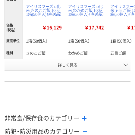
アイリスフーズ α化
アイリスフーズ α化
アイリスフーズ
米 きのこご飯 100g
米 わかめご飯 100g
米 五目ご飯 10
1箱(50個入)（直送品）
1箱(50個入)（直送品）
箱(50個入)（
価格
￥16,129
￥17,742
￥17
(税込)
1箱（50個入）
1箱（50個入）
1箱（50個入）
販売単位
きのこご飯
わかめご飯
五目ご飯
種別
お申込番
詳しく見る
WJ97904
WJ97901
WJ97906
号
直送品
直送品
直送品
在庫
お届け日
メーカー都合により
メーカー都合により
メーカー都合
販売停止中です
販売停止中です
販売停止中で
非常食/保存食のカテゴリー
防犯・防災用品のカテゴリー