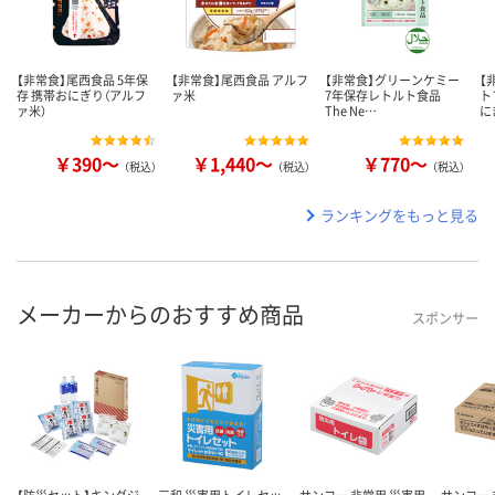
【非常食】尾西食品 5年保
【非常食】尾西食品 アルフ
【非常食】グリーンケミー
【
存 携帯おにぎり（アルフ
ァ米
7年保存レトルト食品
ト
ァ米）
The Ne…
に
￥390～
￥1,440～
￥770～
（税込）
（税込）
（税込）
ランキングをもっと見る
メーカーからのおすすめ商品
スポンサー