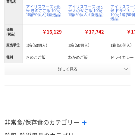
商品名
アイリスフーズ α化
アイリスフーズ α化
アイリスフーズ
米 きのこご飯 100g
米 わかめご飯 100g
米 ドライカ
1箱(50個入)（直送品）
1箱(50個入)（直送品）
100g 1箱(50
送品）
価格
￥16,129
￥17,742
￥17
(税込)
1箱（50個入）
1箱（50個入）
1箱（50個入）
販売単位
きのこご飯
わかめご飯
ドライカレー
種別
お申込番
詳しく見る
WJ97904
WJ97901
WJ97900
号
直送品
直送品
直送品
在庫
お届け日
メーカー都合により
メーカー都合により
メーカー都合
販売停止中です
販売停止中です
販売停止中で
非常食/保存食のカテゴリー