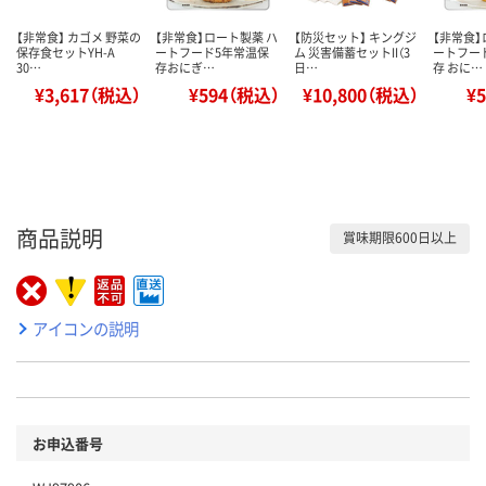
【非常食】 カゴメ 野菜の
【非常食】ロート製薬 ハ
【防災セット】 キングジ
【非常食】
保存食セットYH-A
ートフード5年常温保
ム 災害備蓄セットII（3
ートフー
30…
存おにぎ…
日…
存 おに…
¥3,617（税込）
¥594（税込）
¥10,800（税込）
¥
商品説明
賞味期限600日以上
アイコンの説明
お申込番号