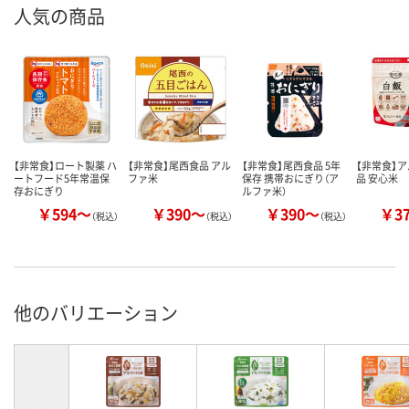
人気の商品
【非常食】ロート製薬 ハ
【非常食】尾西食品 アル
【非常食】尾西食品 5年
【非常食】
ートフード5年常温保
ファ米
保存 携帯おにぎり（ア
品 安心米
存おにぎり
ルファ米）
￥594～
￥390～
￥390～
￥3
（税込）
（税込）
（税込）
他のバリエーション