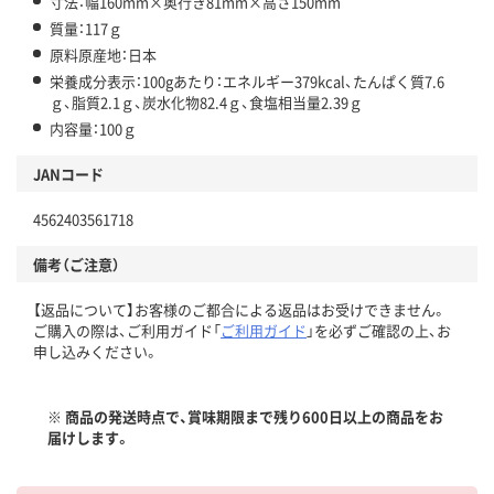
寸法：幅160mm×奥行き81mm×高さ150mm
質量：117ｇ
原料原産地：日本
栄養成分表示：100gあたり：エネルギー379kcal、たんぱく質7.6
ｇ、脂質2.1ｇ、炭水化物82.4ｇ、食塩相当量2.39ｇ
内容量：100ｇ
JANコード
4562403561718
備考（ご注意）
【返品について】お客様のご都合による返品はお受けできません。
ご購入の際は、ご利用ガイド「
ご利用ガイド
」を必ずご確認の上、お
申し込みください。
※ 商品の発送時点で、賞味期限まで残り600日以上の商品をお
届けします。