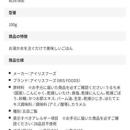
WJ97906
型番
100g
商品の特徴
お湯か水を注ぐだけで美味しいごはん
商品仕様
メーカー：アイリスフーズ
ブランド：アイリスフーズ（IRIS FOODS）
原材料 ※お手元に届いた商品を必ずご確認ください：うるち米
（国産）、こんにゃく、乾燥しいたけ、食塩、乾燥にんじん、乾燥ごぼ
う、砂糖、かつお節エキス、パーム油、生姜、乾燥ひじき、ほたてエ
キス調味料／調味料 (アミノ酸等)、カラメル
種別：五目ご飯
表示すべきアレルギー項目 ※お手元に届いた商品を必ずご確
認ください：28品目不使用