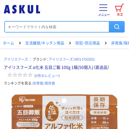
カゴ
メニュー
ホーム
生活雑貨/キッチン用品
防犯・防災用品
非常食/保
アイリスフーズ
ブランド：
アイリスフーズ（IRIS FOODS）
アイリスフーズ α化米 五目ご飯 100g 1箱(50個入)（直送品）
（
0
件のレビュー
）
ランキングを見る：
非常食/保存食