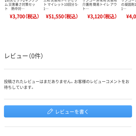
【防災セット】キングジ
三和 災害用トイレセッ
サンコー 非常用 災害用
サンコー
ム 災害暑さ対策セッ
ト マイレット10回分 S-
介護用 簡易トイレ アウ
の凝固剤10
ト 熱中対…
1…
ト…
1…
¥3,700（税込）
¥51,550（税込）
¥3,120（税込）
¥4,
レビュー（0件）
投稿されたレビューはまだありません。お客様のレビューコメントをお
待ちしています。
レビューを書く