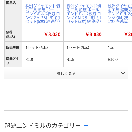
商品名
株洲ダイヤモンド切
株洲ダイヤモンド切
株洲ダイヤモ
削工具 超硬 ボール
削工具 超硬 ボール
削工具 超硬 
エンドミル 2枚刃 ロ
エンドミル 2枚刃 ロ
エンドミル 2
ング GM-2BL-R1.0 1
ング GM-2BL-R1.5 1
ング GM-2BL-
セット(5本)（直送品）
セット(5本)（直送品）
1本（直送品）
価格
￥8,030
￥8,030
￥26
(税込)
1セット（5本）
1セット（5本）
1本
販売単位
商品タイ
R1.0
R1.5
R10.0
プ
お申込番
詳しく見る
WK21616
WK21617
WK21618
号
直送品
直送品
直送品
在庫
8月21日（金）まで
8月21日（金）まで
8月21日（金）
お届け日
数量
数量
数量
超硬エンドミルのカテゴリー
カゴへ
カゴへ
カ