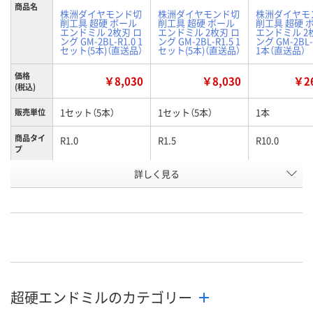
商品名
株洲ダイヤモンド切
株洲ダイヤモンド切
株洲ダイヤモ
削工具 超硬 ボール
削工具 超硬 ボール
削工具 超硬 
エンドミル 2枚刃 ロ
エンドミル 2枚刃 ロ
エンドミル 2
ング GM-2BL-R1.0 1
ング GM-2BL-R1.5 1
ング GM-2BL-
セット(5本)（直送品）
セット(5本)（直送品）
1本（直送品）
価格
￥8,030
￥8,030
￥26
(税込)
1セット（5本）
1セット（5本）
1本
販売単位
商品タイ
R1.0
R1.5
R10.0
プ
お申込番
詳しく見る
WK21616
WK21617
WK21618
号
直送品
直送品
直送品
在庫
8月24日（月）まで
8月24日（月）まで
8月24日（月）
お届け日
数量
数量
数量
超硬エンドミルのカテゴリー
カゴへ
カゴへ
カ