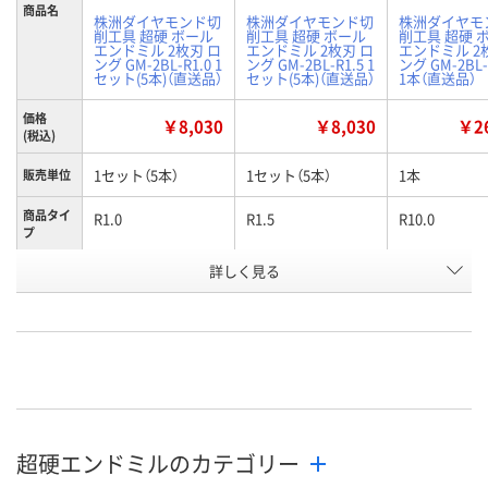
商品名
株洲ダイヤモンド切
株洲ダイヤモンド切
株洲ダイヤモ
削工具 超硬 ボール
削工具 超硬 ボール
削工具 超硬 
エンドミル 2枚刃 ロ
エンドミル 2枚刃 ロ
エンドミル 2
ング GM-2BL-R1.0 1
ング GM-2BL-R1.5 1
ング GM-2BL-
セット(5本)（直送品）
セット(5本)（直送品）
1本（直送品）
価格
￥8,030
￥8,030
￥26
(税込)
1セット（5本）
1セット（5本）
1本
販売単位
商品タイ
R1.0
R1.5
R10.0
プ
お申込番
詳しく見る
WK21616
WK21617
WK21618
号
直送品
直送品
直送品
在庫
8月24日（月）まで
8月24日（月）まで
8月24日（月）
お届け日
数量
数量
数量
超硬エンドミルのカテゴリー
カゴへ
カゴへ
カ