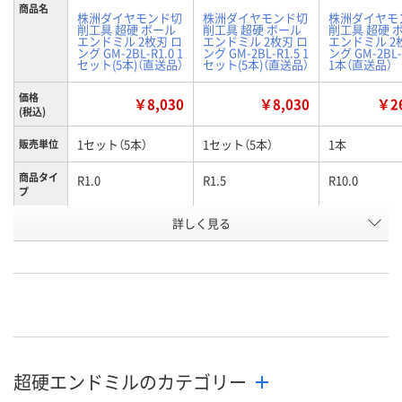
商品名
株洲ダイヤモンド切
株洲ダイヤモンド切
株洲ダイヤモ
削工具 超硬 ボール
削工具 超硬 ボール
削工具 超硬 
エンドミル 2枚刃 ロ
エンドミル 2枚刃 ロ
エンドミル 2
ング GM-2BL-R1.0 1
ング GM-2BL-R1.5 1
ング GM-2BL-
セット(5本)（直送品）
セット(5本)（直送品）
1本（直送品）
価格
￥8,030
￥8,030
￥26
(税込)
1セット（5本）
1セット（5本）
1本
販売単位
商品タイ
R1.0
R1.5
R10.0
プ
お申込番
詳しく見る
WK21616
WK21617
WK21618
号
直送品
直送品
直送品
在庫
8月21日（金）まで
8月21日（金）まで
8月21日（金）
お届け日
数量
数量
数量
超硬エンドミルのカテゴリー
カゴへ
カゴへ
カ