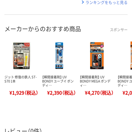
ランキングをもっと見る
メーカーからのおすすめ商品
スポンサー
ジット 修復の鉄人 ST-
【瞬間接着剤】 UV
【瞬間接着剤】 UV
【瞬間接着
S70 1本
BONDY ユーブイ ボン
BONDY MEGA ボンデ
BONDY
ディ…
ィ…
ディ…
¥1,929（税込）
¥2,390（税込）
¥4,270（税込）
¥2,
レビュー（0件）