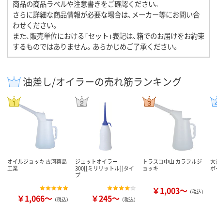
商品の商品ラベルや注意書きをご確認ください。
さらに詳細な商品情報が必要な場合は、メーカー等にお問い合
わせください。
また、販売単位における「セット」表記は、箱でのお届けをお約束
するものではありません。あらかじめご了承ください。
油差し/オイラーの売れ筋ランキング
オイルジョッキ 古河薬品
ジェットオイラー
トラスコ中山 カラフルジ
大
工業
300[[ミリリットル]]タイ
ョッキ
ボ
プ
￥1,003～
（税込）
￥1,066～
￥245～
（税込）
（税込）