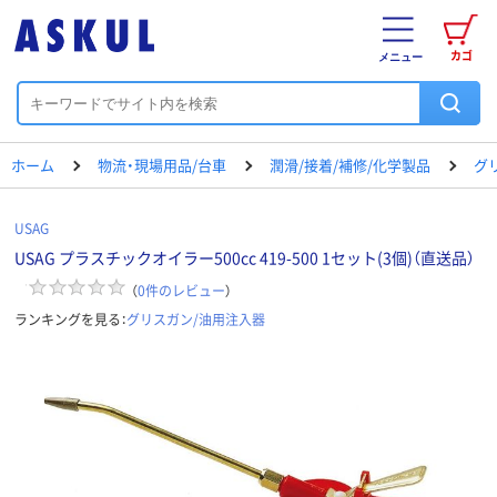
カゴ
メニュー
ホーム
物流・現場用品/台車
潤滑/接着/補修/化学製品
グ
USAG
USAG プラスチックオイラー500cc 419-500 1セット(3個)（直送品）
（
0
件のレビュー
）
ランキングを見る：
グリスガン/油用注入器