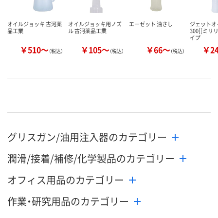
オイルジョッキ 古河薬
オイルジョッキ用ノズ
エーゼット 油さし
ジェットオ
品工業
ル 古河薬品工業
300[[ミリ
イプ
￥510～
￥105～
￥66～
￥2
（税込）
（税込）
（税込）
グリスガン/油用注入器のカテゴリー
潤滑/接着/補修/化学製品のカテゴリー
オフィス用品のカテゴリー
作業・研究用品のカテゴリー