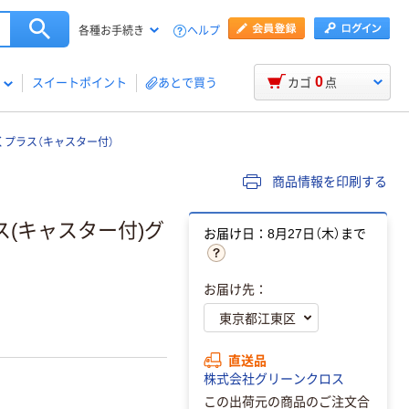
ヘルプ
各種お手続き
0
スイートポイント
あとで買う
カゴ
点
くプラス（キャスター付）
商品情報を印刷する
(キャスター付)グ
お届け日：8月27日（木）まで
お届け先：
直送品
株式会社グリーンクロス
この出荷元の商品のご注文合