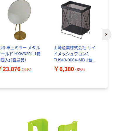
次のスライド
三和 卓上ミラー メタル
山崎産業株式会社 サイ
三和 LED
ールド HXW6201 1箱
ドメッシュワゴン2
上ミラー A
8個入)（直送品）
FU943-000X-MB 1台
HXW9201 
（直送品）
（直送品）
￥23,876
￥6,380
￥56,54
（税込）
（税込）