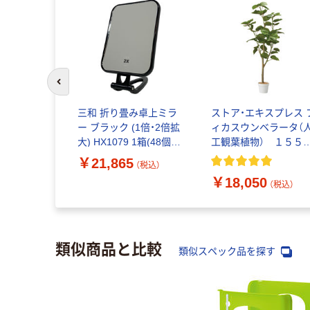
前のスライドへ
スプレス マ
三和 折り畳み卓上ミラ
ストア・エキスプレス 
ューサ (人
ー ブラック (1倍・2倍拡
ィカスウンベラータ（
80cm 1台
大) HX1079 1箱(48個
工観葉植物） １５５
1-838-38-
入)（直送品）
ｍ 8725-9614 １台（直
￥21,865
（税込）
（税込）
送品）
￥18,050
（税込）
類似商品と比較
類似スペック品を探す