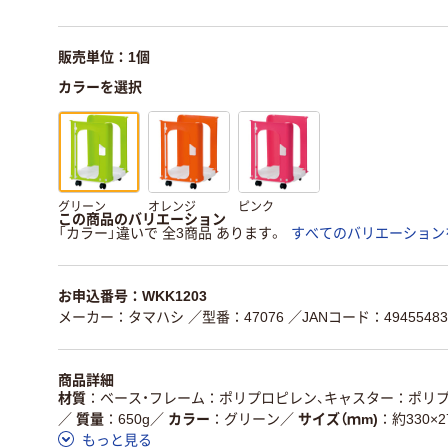
販売単位：1個
カラーを選択
グリーン
オレンジ
ピンク
この商品のバリエーション
「カラー」違いで 全3商品 あります。
すべてのバリエーション
お申込番号：WKK1203
メーカー：タマハシ
／型番：47076
／JANコード：49455483
商品詳細
材質
ベース・フレーム：ポリプロピレン、キャスター：ポリ
／
質量
650g
／
カラー
グリーン
／
サイズ（ｍm)
約330×2
もっと見る