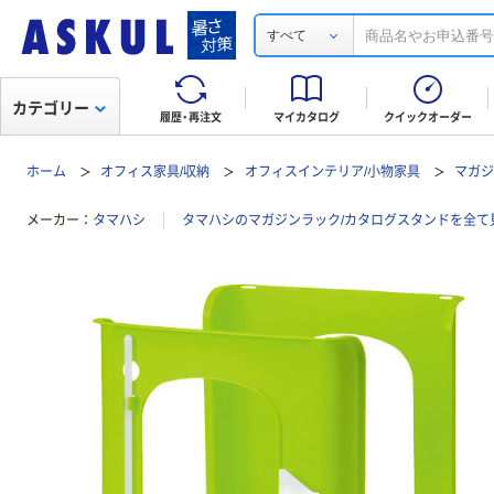
すべて
カテゴリー
履歴・再注文
マイカタログ
クイックオーダー
ホーム
オフィス家具/収納
オフィスインテリア/小物家具
マガジ
メーカー
タマハシ
タマハシのマガジンラック/カタログスタンドを全て