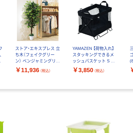
フ
ストア・エキスプレス 立
YAMAZEN 【荷物入れ】
人
ち木（フェイクグリー
スタッキングできるメ
ゴ
ｃ
ン） ベンジャミングリー
ッシュバスケット S 折
(
ン 人工観葉植物 イ
りたたみ ブラック HTB-
￥11,936
￥3,850
（税込）
（税込）
ンテリアグリーン 8724-
2S(BK) 1個
300（直送品）