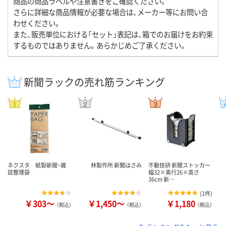
商品の商品ラベルや注意書きをご確認ください。
さらに詳細な商品情報が必要な場合は、メーカー等にお問い合
わせください。
また、販売単位における「セット」表記は、箱でのお届けをお約束
するものではありません。あらかじめご了承ください。
新聞ラックの売れ筋ランキング
ネクスタ 紙製新聞・雑
林製作所 新聞はさみ
不動技研 新聞ストッカー
誌整理袋
幅32×奥行26×高さ
36cm 新…
(
1件
)
￥303～
￥1,450～
￥1,180
（税込）
（税込）
（税込）