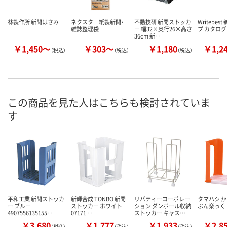
林製作所 新聞はさみ
ネクスタ 紙製新聞・
不動技研 新聞ストッカ
Writebes
雑誌整理袋
ー 幅32×奥行26×高さ
プ カタロ
36cm 新…
￥1,450～
￥303～
￥1,180
￥1,2
（税込）
（税込）
（税込）
この商品を見た人はこちらも検討されていま
す
平和工業 新聞ストッカ
新輝合成 TONBO 新聞
リバティーコーポレー
タマハシ 
ー ブルー
ストッカー ホワイト
ション ダンボール収納
ぶん楽っく
4907556135155…
07171 …
ストッカー キャス…
￥3,680
￥1,777
￥1,933
￥2,8
（税込）
（税込）
（税込）