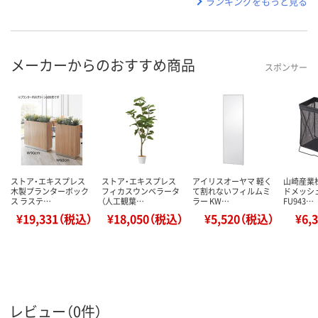
ランキングをもっと見る
メーカーからのおすすめ商品
スポンサー
ストア・エキスプレス
ストア・エキスプレス
アイリスオーヤマ 軽く
山崎産業
木製プランターボック
フィカスウンベラータ
て割れないフィルムミ
ドメッシ
ス ラステ…
（人工観葉…
ラー KW…
FU943…
¥19,331（税込）
¥18,050（税込）
¥5,520（税込）
¥6,
レビュー（0件）