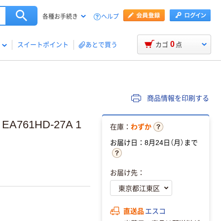
ヘルプ
各種お手続き
0
スイートポイント
あとで買う
カゴ
点
商品情報を印刷する
A761HD-27A 1
在庫：
わずか
お届け日：8月24日（月）まで
お届け先：
直送品
エスコ