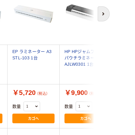
次へ
EP ラミネーター A3
HP HPジャムフリー
ナカバヤ
STL-103 1台
パウチラミネーター
ルラミネ
AJLW0301 1台
ゃ簡単 
エコノミー
E01A4W
￥5,720
￥9,900
￥4,9
（税込）
（税込）
数量
数量
数量
カゴへ
カゴへ