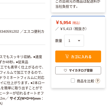
この出荷元の商品は配送料が
当社負担です。
￥5,954
（税込）
／ ￥5,413 （税抜き）
340591202
／エスコ便利カ
数量
カゴに入れる
スでもスッキリ収納。●速度
ずか48秒。●従来品
ト加工でも素早く仕上がるので、
マイカタログ登録
いフィルムで加工できるので、
ルドラミネートフィルムに対応
商品を比較
イに仕上がります。●2本ロー
ムを簡単に取り出すことがで
にヒーターが切れるオートオフ
.2m
／
サイズ(W×D×H)mm
A）