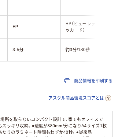
HP（ヒューレット・パ
EP
ナカバヤ
ッカード）
3-5分
約3分/180秒
約3～5分
商品情報を印刷する
アスクル商品環境スコアとは
●場所を取らないコンパクト設計で、家でもオフィスで
もスッキリ収納。●速度が380mm/分になりA4サイズ1枚
あたりのラミネート時間もわずか48秒。●従来品