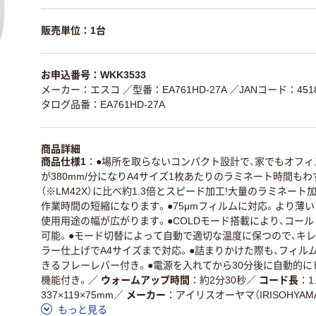
販売単位：1台
お申込番号：WKK3533
メーカー：エスコ
／型番：EA761HD-27A
／JANコード：4518
タログ品番：EA761HD-27A
商品詳細
商品仕様1
●場所を取らないコンパクト設計で、家でもオフィ
が380mm/分になりA4サイズ1枚あたりのラミネート時間もわ
（※LM42X）に比べ約1.3倍とスピード加工!大量のラミネー
作業時間の短縮になります。●75μmフィルムに対応。より薄
使用用途の幅が広がります。●COLDモード搭載により、コー
可能。●モード切替によって自動で適切な温度に保つので、キレ
ラー仕上げでA4サイズまで対応。●詰まりかけた際も、フィル
きるフレーレバー付き。●電源を入れてから30分後に自動的
機能付き。
／
ウォームアップ時間
約2分30秒
／
コード長
1
337×119×75mm
／
メーカー
アイリスオーヤマ（IRISOHYAM
もっと見る