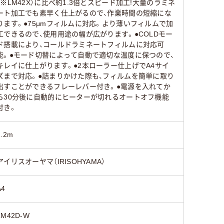
（※LM42X）に比べ約1.3倍とスピード加工!大量のラミネ
ート加工でも素早く仕上がるので、作業時間の短縮にな
ります。●75μmフィルムに対応。より薄いフィルムで加
工できるので、使用用途の幅が広がります。●COLDモー
ド搭載により、コールドラミネートフィルムに対応可
能。●モード切替によって自動で適切な温度に保つので、
キレイに仕上がります。●2本ローラー仕上げでA4サイ
ズまで対応。●詰まりかけた際も、フィルムを簡単に取り
出すことができるフレーレバー付き。●電源を入れてか
ら30分後に自動的にヒーターが切れるオートオフ機能
付き。
1.2m
アイリスオーヤマ（IRISOHYAMA）
A4
LM42D-W