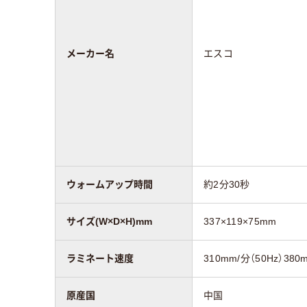
メーカー名
エスコ
ウォームアップ時間
約2分30秒
サイズ(W×D×H)mm
337×119×75mm
ラミネート速度
310mm/分（50Hz）380
原産国
中国