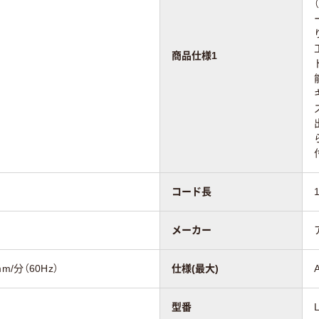
商品仕様1
コード長
メーカー
mm/分（60Hz）
仕様(最大)
型番