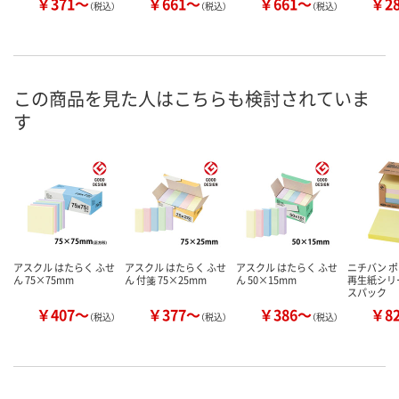
￥371～
￥661～
￥661～
￥2
（税込）
（税込）
（税込）
この商品を見た人はこちらも検討されていま
す
アスクル はたらく ふせ
アスクル はたらく ふせ
アスクル はたらく ふせ
ニチバン 
ん 75×75mm
ん 付箋 75×25mm
ん 50×15mm
再生紙シリ
スパック
￥407～
￥377～
￥386～
￥8
（税込）
（税込）
（税込）