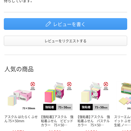
待ちしています。
レビューを書く
レビューをリクエストする
人気の商品
アスクル はたらく ふせ
【強粘着】アスクル 強
【強粘着】アスクル 強
スリーエム（
ん 75×50mm
粘着ふせん ビビッド
粘着ふせん パステル
イット ふせ
カラー 75×50…
カラー 75×50…
生紙 ノー…