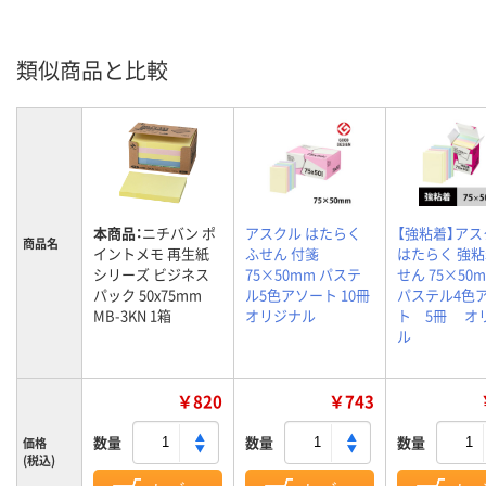
類似商品と比較
本商品：
ニチバン ポ
アスクル はたらく
【強粘着】アス
商品名
イントメモ 再生紙
ふせん 付箋
はたらく 強
シリーズ ビジネス
75×50mm パステ
せん 75×5
パック 50x75mm
ル5色アソート 10冊
パステル4色
MB-3KN 1箱
オリジナル
ト 5冊 オ
ル
￥820
￥743
数量
数量
数量
価格
(税込)