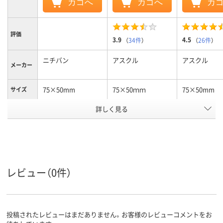
カゴへ
カゴへ
カ
評価
3.9
4.5
（
34件
）
（
26件
）
ニチバン
アスクル
アスクル
メーカー
75×50mm
75×50ｍｍ
75×50mm
サイズ
カラーシ
詳しく見る
パステルカラー
パステルカラー
パステルカラ
リーズ
通常粘着
通常粘着
強粘着
粘着力
スタンダード
スタンダード
スタンダード
種類
レビュー（0件）
アスクル
商品環境
75
55
スコア
投稿されたレビューはまだありません。お客様のレビューコメントをお