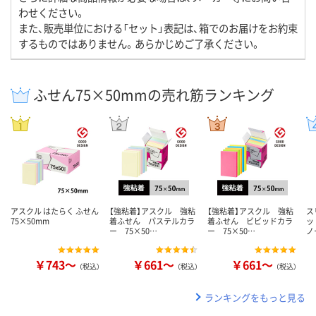
わせください。
また、販売単位における「セット」表記は、箱でのお届けをお約束
するものではありません。あらかじめご了承ください。
ふせん75×50mmの売れ筋ランキング
アスクル はたらく ふせん
【強粘着】アスクル 強粘
【強粘着】アスクル 強粘
ス
75×50mm
着ふせん パステルカラ
着ふせん ビビッドカラ
ッ
ー 75×50…
ー 75×50…
ノ
￥743～
￥661～
￥661～
（税込）
（税込）
（税込）
ランキングをもっと見る