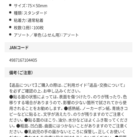
サイズ：75×50mm
種類：スタンダード
粘着力：通常粘着
枚数（1冊）：100枚
アソート／単色（ふせん用）：アソート
JANコード
4987167104405
備考（ご注意）
【返品について】ご購入の際は、ご利用ガイド「返品・交換について」
を必ずご確認の上、お申し込みください。
●貼る面の状態によっては、表面を傷つけたり、のりが残ったり、色
移りする場合がありまうので、影響の少ない箇所で試されてから使
用されることをお勧めします。●感熱紙、ノーカーボン紙、青焼きコ
ピーなどに貼ると、文字が消えたり、のりが残りますのでご注意く
ださい。●貼る面のほこり、油分、水分などはよくふき取ってくださ
い。●粗面、凹凸面、曲面にはつかないことがありますのでご注意く
ださい。●乳幼児の手の届かないところに保管し、正しくお使いく