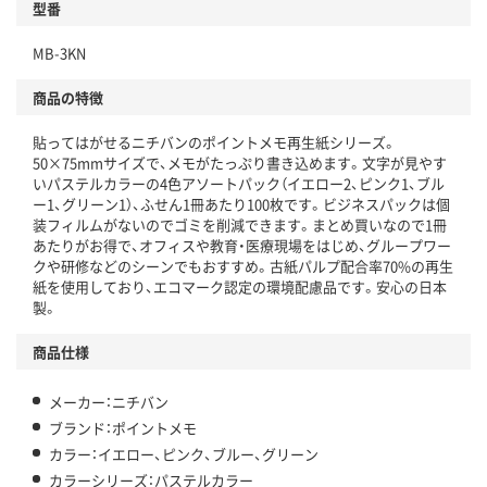
型番
MB-3KN
商品の特徴
貼ってはがせるニチバンのポイントメモ再生紙シリーズ。
50×75mmサイズで、メモがたっぷり書き込めます。文字が見やす
いパステルカラーの4色アソートパック（イエロー2、ピンク1、ブル
ー1、グリーン1）、ふせん1冊あたり100枚です。ビジネスパックは個
装フィルムがないのでゴミを削減できます。まとめ買いなので1冊
あたりがお得で、オフィスや教育・医療現場をはじめ、グループワー
クや研修などのシーンでもおすすめ。古紙パルプ配合率70%の再生
紙を使用しており、エコマーク認定の環境配慮品です。安心の日本
製。
商品仕様
メーカー：ニチバン
ブランド：ポイントメモ
カラー：イエロー、ピンク、ブルー、グリーン
カラーシリーズ：パステルカラー