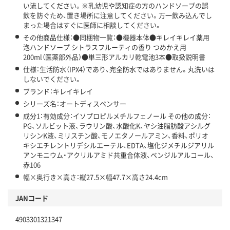
い流してください。※乳幼児や認知症の方のハンドソープの誤
飲を防ぐため、置き場所に注意してください。万一飲み込んでし
まった場合はすぐに医師に相談してください。
その他商品仕様：●同梱物一覧：●機器本体●キレイキレイ薬用
泡ハンドソープ シトラスフルーティの香り つめかえ用
200ml（医薬部外品）●単三形アルカリ乾電池3本●取扱説明書
仕様：生活防水（IPX4）であり、完全防水ではありません。丸洗いは
しないでください。
ブランド：キレイキレイ
シリーズ名：オートディスペンサー
成分1：有効成分：イソプロピルメチルフェノール その他の成分：
PG、ソルビット液、ラウリン酸、水酸化K、ヤシ油脂肪酸アシルグ
リシンK液、ミリスチン酸、モノエタノールアミン、香料、ポリオ
キシエチレントリデシルエーテル、EDTA、塩化ジメチルジアリル
アンモニウム・アクリルアミド共重合体液、ベンジルアルコール、
赤106
幅×奥行き×高さ：縦27.5×幅47.7×高さ24.4cm
JANコード
4903301321347