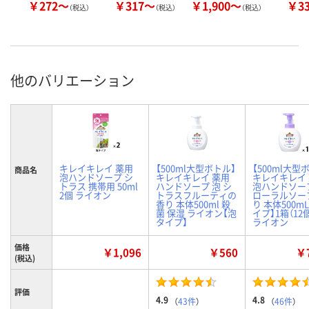
￥272～
￥317～
￥1,900～
￥3
（税込）
（税込）
（税込）
他のバリエーション
キレイキレイ 薬用
【500ml大型ボトル】
【500ml大型
商品名
泡ハンドソープ シ
キレイキレイ 薬用
キレイキレイ
トラス 携帯用 50ml
ハンドソープ 泡 シ
泡ハンドソー
2個 ライオン
トラスフルーティの
ローラルソー
香り 本体500ml 殺
り 本体500mL
菌 保湿 ライオン【泡
イプ】1箱（12
タイプ】
ライオン
価格
￥1,096
￥560
￥7
(税込)
評価
4.9
4.8
（
43件
）
（
46件
）