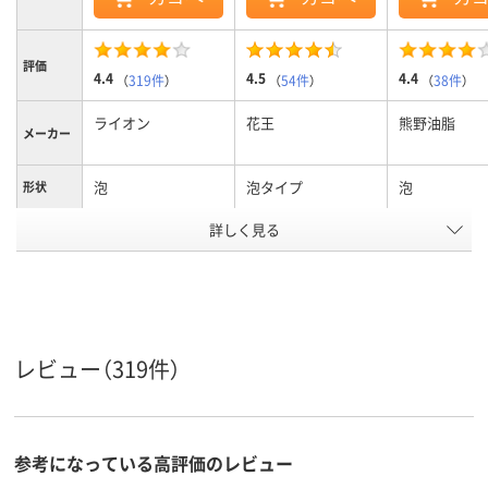
評価
4.4
4.5
4.4
（
319件
）
（
54件
）
（
38件
）
ライオン
花王
熊野油脂
メーカー
泡
泡タイプ
泡
形状
詳しく見る
弱アルカリ性
弱酸性
液性
アスクル
商品環境
5
スコア
レビュー（319件）
参考になっている高評価のレビュー