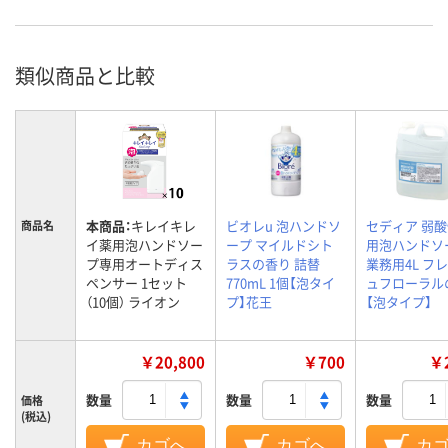
類似商品と比較
本商品：
キレイキレ
ビオレu 泡ハンドソ
セディア 弱酸
商品名
イ薬用泡ハンドソー
ープ マイルドシト
用泡ハンドソ
プ専用オートディス
ラスの香り 詰替
業務用4L フ
ペンサー 1セット
770mL 1個【泡タイ
ュフローラル
（10個） ライオン
プ】花王
【泡タイプ】
￥20,800
￥700
￥2
数量
数量
数量
価格
(税込)
カゴへ
カゴへ
カ