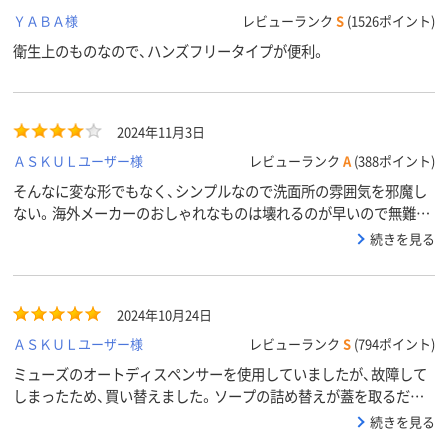
ＹＡＢＡ様
レビューランク
S
(1526ポイント)
衛生上のものなので、ハンズフリータイプが便利。
2024年11月3日
ＡＳＫＵＬユーザー様
レビューランク
A
(388ポイント)
そんなに変な形でもなく、シンプルなので洗面所の雰囲気を邪魔し
ない。海外メーカーのおしゃれなものは壊れるのが早いので無難な
ところ。
続きを見る
2024年10月24日
ＡＳＫＵＬユーザー様
レビューランク
S
(794ポイント)
ミューズのオートディスペンサーを使用していましたが、故障して
しまったため、買い替えました。ソープの詰め替えが蓋を取るだけ
なので、簡単でいいです。口も大きく、詰め替えやすいです。ソープ
続きを見る
の出る量が多いように思いますが、かざす手の時間を短くすると量