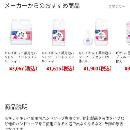
メーカーからのおすすめ商品
スポンサー
キレイキレイ 薬用泡ハ
キレイキレイ 薬用泡ハ
キレイキレイ 薬用泡ハ
ビオレu
ンドソープ シトラスフ
ンドソープ シトラスフ
ンドソープ セット（本
プ フルー
ルーティ…
ルーティ…
体250…
替え …
¥3,067（税込）
¥1,615（税込）
¥1,900（税込）
¥
商品説明
※キレイキレイ薬用泡ハンドソープ専用です。他社製品や液体タイプな
ど他のハンドソープをご使用になると泡で出なくなるなど、故障の原因
になります。