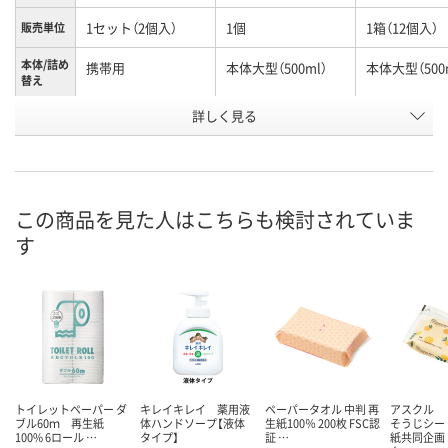
1セット（2個入）
1個
1箱（12個入）
販売単位
本体/詰め
携帯用
本体大型（500ml）
本体大型（500
替え
詳しく見る
シトラスフルーティ
シトラスフルーティ
フローラルソ
香り
の香り
の香り
香り
お申込番
AE78925
RP89728
U220028
号
この商品を見た人はこちらも検討されていま
入荷待ち
あり
3点
在庫
す
2026年8月下旬
8月10日（月）
8月11日（火）
お届け日
数量
数量
数量
カゴへ
カゴへ
カ
トイレットペーパー ダ
キレイキレイ 薬用液
ペーパータオル 中判 再
アスクル 
ブル60ｍ 再生紙
体ハンドソープ【液体
生紙100％ 200枚 FSC認
そうじシー
100% 6ロール …
タイプ】
証 …
紙共同企画