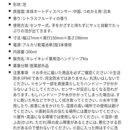
形状：泡
原産国：本体オートディスペンサー：中国、つめかえ用：日本
香り：シトラスフルーティの香り
使用方法：センサー式。手をかざすと待たずにサッと自動でたっ
ぷりの泡が出てきます。
寸法：幅127mm×奥行150mm×高さ198mm
電源：アルカリ乾電池単3型3本使用
内容量：200ml
販売名：キレイキレイ薬用泡ハンドソープMa
薬事分類：医薬部外品
注意事項 ※お手元に届いた商品を必ずご確認ください：※生活
防水（IPX4）であり、完全防水ではありません。丸洗いはしないで
ください。※センサー部を直接濡らしたりハンドソープがかか
らないようにしてください。センサーが反応しなくなる恐れが
あります。もしハンドソープや水がかかってしまった場合は、す
ぐに乾いた布などでやさしく拭き取ってください。※水中で使
用したり、故意に水をかけたり、湿度の高い場所での使用は避け
てください。※直射日光の当たる場所には置かないでください。
※屋外・高温になる環境では使用しないでください。※湿疹・皮
ふ炎(かぶれ、ただれ)等の皮ふ障害があるときには、悪化させる恐
れがあるので使わないでください。※目に入った時はすぐに洗