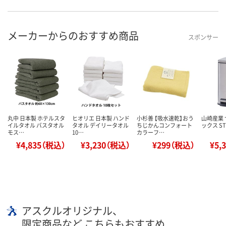
メーカーからのおすすめ商品
スポンサー
丸中 日本製 ホテルスタ
ヒオリエ 日本製 ハンド
小杉善 【吸水速乾】おう
山崎産業
イルタオル バスタオル
タオル デイリータオル
ちじかんコンフォート
ックス ST-
モス…
10…
カラーフ…
¥4,835（税込）
¥3,230（税込）
¥299（税込）
¥5,
アスクルオリジナル、
限定商品など こちらもおすすめ