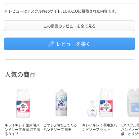
が減りました。とてもきめが細かい泡が出ます。
※
レビューはアスクルWebサイト、LOHACOに投稿された内容です。
この商品のレビューを全て見る
レビューを書く
人気の商品
キレイキレイ 薬用泡ハ
ビオレu 泡で出てくる
キレイキレイ 薬用泡ハ
【アスクル限
ンドソープ 殺菌 泡で出
ハンドソープ 花王
ンドソープ セット
ハンドソー
るタイプ
鹸 オリジ