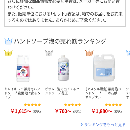
さらに詳細な商品情報が必要な場合は、メーカー等にお問い合
わせください。
また、販売単位における「セット」表記は、箱でのお届けをお約束
するものではありません。あらかじめご了承ください。
ハンドソープ泡の売れ筋ランキング
キレイキレイ 薬用泡ハン
ビオレu 泡で出てくるハ
【アスクル限定】薬用 泡ハ
シ
ドソープ 殺菌 泡で出るタ
ンドソープ 花王
ンドソープ 日本石鹸
す
イプ
オリジナル
ヤ
￥1,615～
￥700～
￥1,880～
（税込）
（税込）
（税込）
ランキングをもっと見る