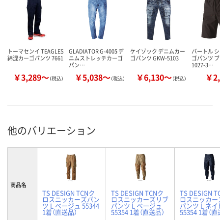
トーマセンイ TEAGLES
GLADIATOR G-4005 デ
ケイゾック デニムカー
バートル 
綿混カーゴパンツ 7661
ニムストレッチカーゴ
ゴパンツ GKW-5103
ゴパンツ ブ
パン…
1027-3…
￥3,289～
￥5,038～
￥6,130～
￥2,
（税込）
（税込）
（税込）
他のバリエーション
商品名
TS DESIGN TCNク
TS DESIGN TCNク
TS DESIGN 
ロスニッカーズパン
ロスニッカーズリブ
ロスニッカー
ツ L ベージュ 55344
パンツ L ベージュ
パンツ L ネ
1着（直送品）
55354 1着（直送品）
55354 1着（