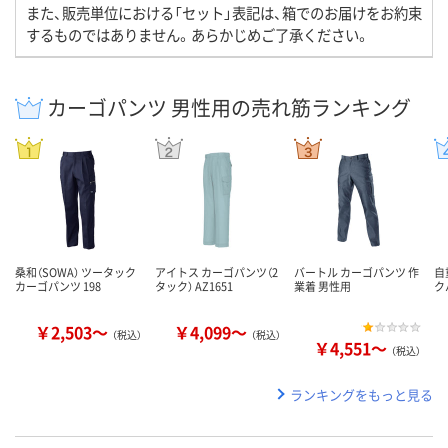
また、販売単位における「セット」表記は、箱でのお届けをお約束
するものではありません。あらかじめご了承ください。
カーゴパンツ 男性用の売れ筋ランキング
桑和（SOWA） ツータック
アイトス カーゴパンツ（2
バートル カーゴパンツ 作
自
カーゴパンツ 198
タック） AZ1651
業着 男性用
ク
￥2,503～
￥4,099～
（税込）
（税込）
￥4,551～
（税込）
ランキングをもっと見る