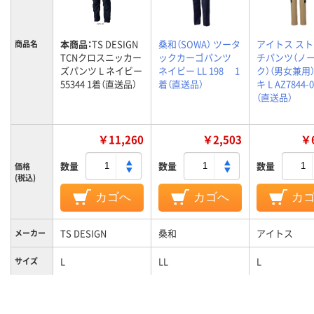
本商品：
TS DESIGN
桑和（SOWA） ツータ
アイトス ス
商品名
TCNクロスニッカー
ックカーゴパンツ
チパンツ（ノ
ズパンツ L ネイビー
ネイビー LL 198 1
ク）（男女兼用）
55344 1着（直送品）
着（直送品）
キ L AZ7844-
（直送品）
￥11,260
￥2,503
￥6
数量
数量
数量
価格
(税込)
カゴへ
カゴへ
カ
TS DESIGN
桑和
アイトス
メーカー
L
LL
L
サイズ