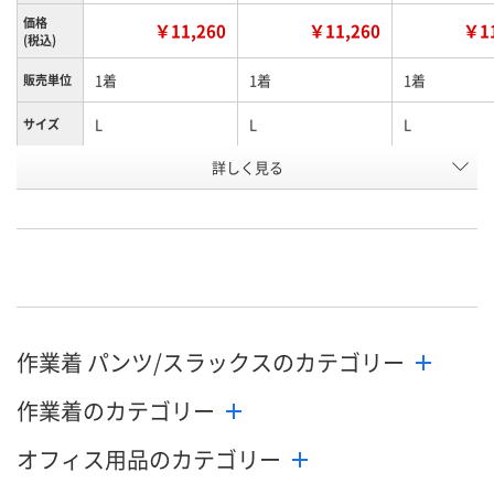
価格
￥11,260
￥11,260
￥11
(税込)
1着
1着
1着
販売単位
L
L
L
サイズ
詳しく見る
15 ベージュ
15 ベージュ
45 ネイビー
カラー
お申込番
WNH8655
WNH7509
WNH7891
号
直送品
直送品
直送品
在庫
8月27日（木）まで
8月27日（木）まで
8月27日（木）
お届け日
作業着 パンツ/スラックスのカテゴリー
数量
数量
数量
作業着のカテゴリー
カゴへ
カゴへ
カ
オフィス用品のカテゴリー