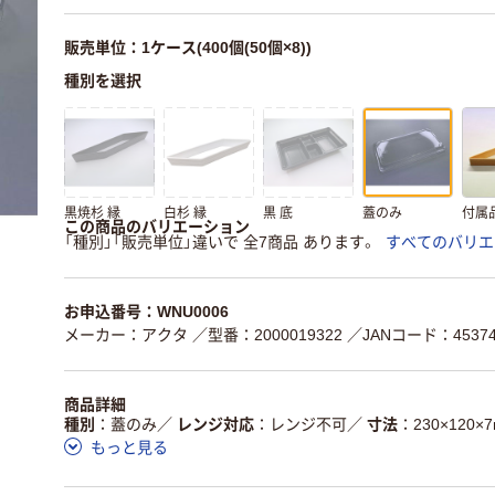
販売単位：1ケース(400個(50個×8))
種別を選択
黒焼杉 縁
白杉 縁
黒 底
蓋のみ
付属
この商品のバリエーション
「種別」「販売単位」違いで 全7商品 あります。
すべてのバリエ
お申込番号：WNU0006
メーカー：アクタ
／型番：2000019322
／JANコード：453743
商品詳細
種別
蓋のみ
／
レンジ対応
レンジ不可
／
寸法
230×120×
もっと見る