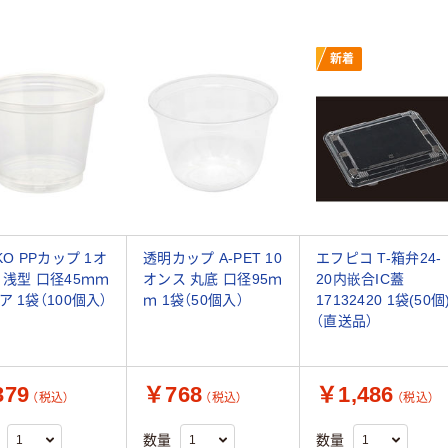
新着
KO PPカップ 1オ
透明カップ A-PET 10
エフピコ T-箱弁24-
 浅型 口径45ｍｍ
オンス 丸底 口径95ｍ
20内嵌合IC蓋
ア 1袋（100個入）
ｍ 1袋（50個入）
17132420 1袋(50個
（直送品）
79
￥768
￥1,486
（税込）
（税込）
（税込）
数量
数量