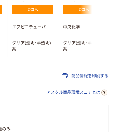
カゴへ
カゴへ
エフピコチューパ
中央化学
エフピコ
)
クリア(透明・半透明)
クリア(透明・半透明)
クリア(透
系
系
系
商品情報を印刷する
アスクル商品環境スコアとは
蓋のみ