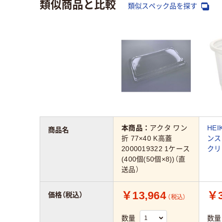
類似商品と比較
類似スペック品を探す
本商品：
アクタ ワン
HEI
商品名
折 77×40 K高蓋
ンス
2000019322 1ケース
クリ
(400個(50個×8))（直
送品）
￥13,964
￥3
価格（税込）
（税込）
数量
数量