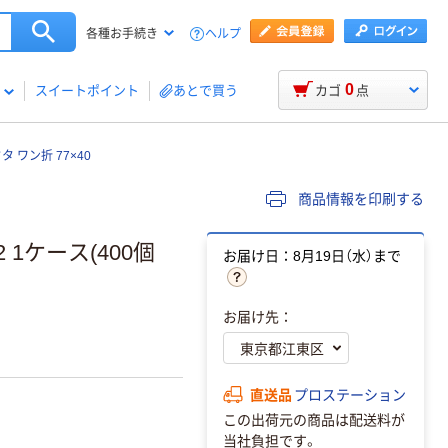
ヘルプ
各種お手続き
0
スイートポイント
あとで買う
カゴ
点
タ ワン折 77×40
商品情報を印刷する
2 1ケース(400個
お届け日：8月19日（水）まで
お届け先：
直送品
プロステーション
この出荷元の商品は配送料が
当社負担です。