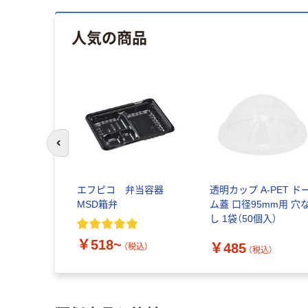
人気の商品
前のスライドへ
エフピコ 弁当容器
透明カップ A-PET ド
MSD箱弁
ム蓋 口径95mm用 穴
し 1袋（50個入）
￥518~
￥485
（税込）
（税込）