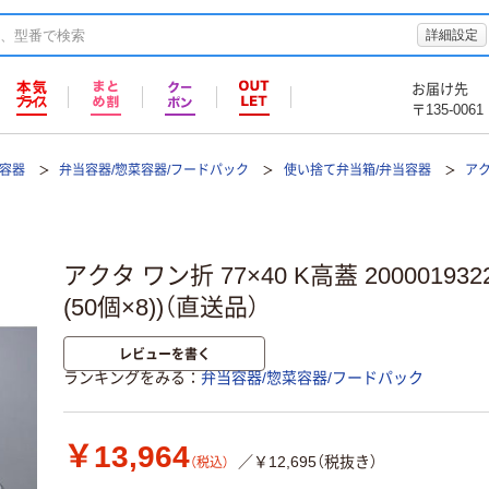
詳細設定
お届け先
〒135-0061
て容器
弁当容器/惣菜容器/フードパック
使い捨て弁当箱/弁当容器
アク
アクタ ワン折 77×40 K高蓋 200001932
(50個×8))（直送品）
レビューを書く
ランキングをみる
弁当容器/惣菜容器/フードパック
￥13,964
／￥12,695（税抜き）
（税込）