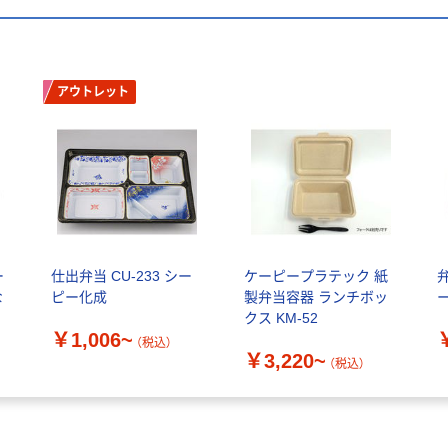
アウトレット
ー
仕出弁当 CU-233 シー
ケーピープラテック 紙
弁
な
ピー化成
製弁当容器 ランチボッ
クス KM-52
￥1,006~
（税込）
￥3,220~
（税込）