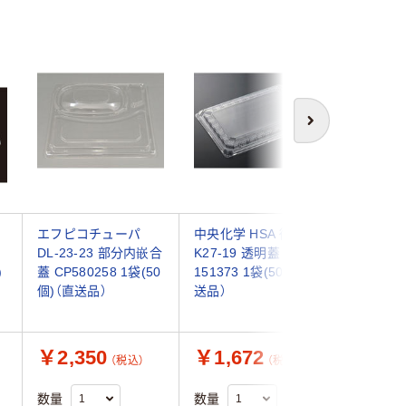
次へ
エフピコチューパ
中央化学 HSA 街弁
エフピコ
DL-23-23 部分内嵌合
K27-19 透明蓋
ニー2 嵌合
)
蓋 CP580258 1袋(50
151373 1袋(50個)（直
CP58024
個)（直送品）
送品）
（直送品）
￥2,350
￥1,672
￥1,4
（税込）
（税込）
数量
数量
数量