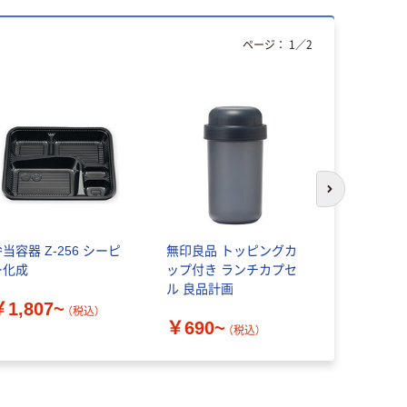
ページ：
1
／
2
次のスライド
当容器 Z-256 シーピ
無印良品 トッピングカ
トレー V 
ー化成
ップ付き ランチカプセ
￥371~
ル 良品計画
￥1,807~
（税込）
￥690~
（税込）