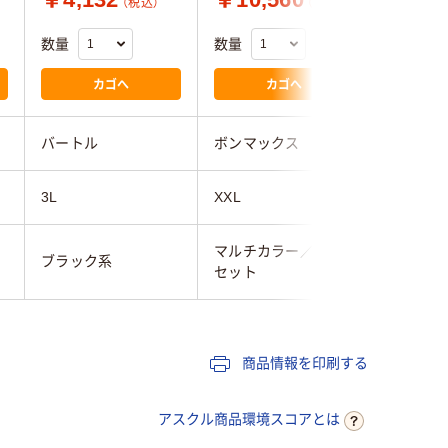
（税込）
（税込）
数量
数量
数量
カゴへ
カゴへ
バートル
ボンマックス
ボンマッ
3L
XXL
XXL
マルチカラー／多色
マルチカ
ブラック系
セット
セット
商品情報を印刷する
アスクル商品環境スコアとは