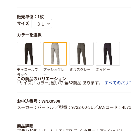
販売単位：1枚
サイズ
カラーを選択
チャコールブ
アッシュグレ
ミルスグレー
ネイビー
ラック
ー
この商品のバリエーション
「サイズ」「カラー」違いで 全32商品 あります。
すべてのバリ
お申込番号：WNX0906
メーカー：バートル
／型番：9722-60-3L
／JANコード：45716
商品詳細
ブランド名
バートル（BURTLE）
／
カラー
アッシュグレー