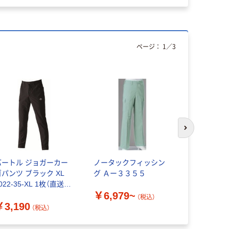
ページ：
1
／
3
次のスライド
バートル ジョガーカー
ノータックフィッシン
ツータック
ゴパンツ ブラック XL
グ Ａー３３５５
グ Ｈー１
022-35-XL 1枚（直送
￥6,979~
￥9,280
）
（税込）
￥3,190
（税込）