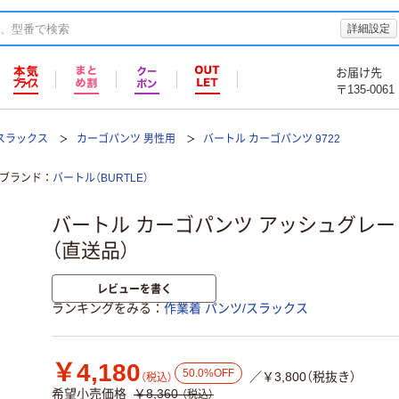
詳細設定
お届け先
〒135-0061
/スラックス
カーゴパンツ 男性用
バートル カーゴパンツ 9722
ブランド
バートル（BURTLE）
バートル カーゴパンツ アッシュグレー 3L 9
（直送品）
レビューを書く
ランキングをみる
作業着 パンツ/スラックス
￥4,180
50.0%OFF
／￥3,800（税抜き）
（税込）
希望小売価格
￥8,360
（税込）