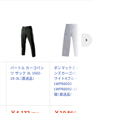
次へ
パ
バートル カーゴパン
ボンマックス Leeメ
ボンマック
ツ ザック 3L 1502-
ンズカーゴパンツ ホ
ンズワー
19-3L（直送品）
ワイトXブルー XXL
ツ ホワ
）
LWP66002
XXL LWS
LWP66002-18-XXL 1
LWS4600
個（直送品）
個（直送品
￥4,132
￥10,560
￥8,5