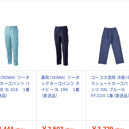
（SOWA） ツータ
桑和（SOWA） ツータ
コーコス信岡 冷感
カーゴパンツ パ
ックカーゴパンツ ネ
ラシュートカーゴパ
Ｂ 3L 418 1着
イビー 3L 198 1着
ンツ XXL ブルーG
送品）
（直送品）
FF2115 1着（直送品
,444
￥2,503
￥3,220