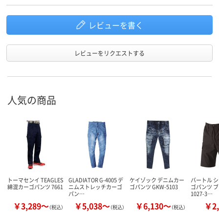
レビューを書く
レビューをリクエストする
人気の商品
トーマセンイ TEAGLES
GLADIATOR G-4005 デ
ケイゾック デニムカー
バートル 
綿混カーゴパンツ 7661
ニムストレッチカーゴ
ゴパンツ GKW-5103
ゴパンツ ブ
パン…
1027-3…
￥3,289～
￥5,038～
￥6,130～
￥2,
（税込）
（税込）
（税込）