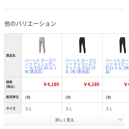
他のバリエーション
商品名
バートル カーゴパ
バートル カーゴパ
バートル カ
ンツ アッシュグレ
ンツ チャコールブ
ンツ ネイビー 
ー 3L 9722-60-3L 1
ラック 3L 9722-37-
9722-3-3L 
枚（直送品）
3L 1枚（直送品）
品）
価格
￥4,180
￥4,180
￥4
(税込)
1枚
1枚
1枚
販売単位
３Ｌ
３Ｌ
３Ｌ
サイズ
詳しく見る
アッシュグレー
チャコールブラック
ネイビー
カラー