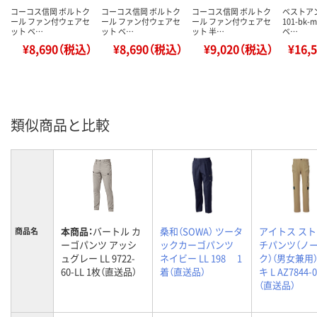
コーコス信岡 ボルトク
コーコス信岡 ボルトク
コーコス信岡 ボルトク
ベストアン
ール ファン付ウェアセ
ール ファン付ウェアセ
ール ファン付ウェアセ
101-bk
ット ベ…
ット ベ…
ット 半…
ベ…
¥8,690（税込）
¥8,690（税込）
¥9,020（税込）
¥16,
類似商品と比較
本商品：
バートル カ
桑和（SOWA） ツータ
アイトス ス
商品名
ーゴパンツ アッシ
ックカーゴパンツ
チパンツ（ノ
ュグレー LL 9722-
ネイビー LL 198 1
ク）（男女兼用）
60-LL 1枚（直送品）
着（直送品）
キ L AZ7844-
（直送品）