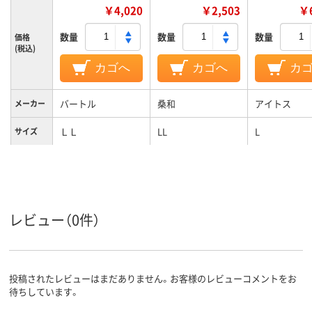
￥4,020
￥2,503
￥6
数量
数量
数量
価格
(税込)
カゴへ
カゴへ
カ
バートル
桑和
アイトス
メーカー
ＬＬ
LL
L
サイズ
レビュー（0件）
投稿されたレビューはまだありません。お客様のレビューコメントをお
待ちしています。