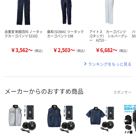
自重堂 制服百科 ノータッ
桑和（SOWA） ツータック
アイトス カーゴパンツ
バ
クカーゴパンツ 52102
カーゴパンツ 198
（2タック） シルバーグレ
50
ー AZ53…
￥3,562～
￥2,503～
￥6,682～
（税込）
（税込）
（税込）
ランキングをもっと見る
メーカーからのおすすめ商品
スポンサー