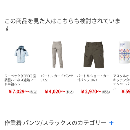
お申込番
WNX0906
WNX0892
WNX0891
号
直送品
直送品
直送品
在庫
この商品を見た人はこちらも検討されていま
す
8月21日（金）まで
お届け日
数量
メーカー都合により
メーカー都合
販売停止中です
販売停止中で
カゴへ
ジーベック（XEBEC） 空
バートル カーゴパンツ
バートル ショートカー
アスクル
調服ハーネス遮熱フー
9722
ゴパンツ 1027
キッチンタ
ド半袖22シ…
チンペーパ
ル…
￥7,029～
￥4,020～
￥2,970～
￥5
（税込）
（税込）
（税込）
作業着 パンツ/スラックスのカテゴリー