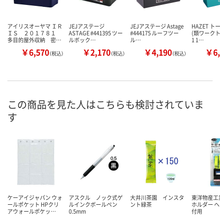
アイリスオーヤマ ＩＲ
JEJアステージ
JEJアステージ Astage
HAZET 
ＩＳ ２０１７８１
ASTAGE #441395 ツー
#444175 ルーフツー
(類ワークトレ
多目的屋外収納 密…
ルボック…
ル…
1 1…
￥6,570
￥2,170
￥4,190
￥6,
（税込）
（税込）
（税込）
この商品を見た人はこちらも検討されていま
す
ケーアイジャパン ウォ
アスクル ノック式ゲ
大井川茶園 インスタ
東洋物産工
ールポケット HPクリ
ルインクボールペン
ント緑茶
ホルダー 
アウォールポケッ…
0.5mm
付用