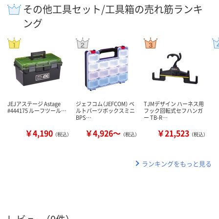
その他工具セット/工具箱の売れ筋ランキ
ング
JEJアステージ Astage
ジェフコム（JEFCOM） ベ
TJMデザイン ハーネス用
#444175 ルーフツール…
ルトパーツボックスミニ
フック回転式セフハンガ
BPS…
ー TB-R…
￥4,190
￥4,926～
￥21,523
（税込）
（税込）
（税込）
ランキングをもっと見る