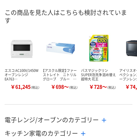
この商品を見た人はこちらも検討されていま
す
エスコ AC100V/1450W
【アスクル限定】ファー
バスマジックリン
アイリスオ
オーブンレンジ
ストレイト ニトリル
SUPER泡洗浄 詰め替え
ベクション
EA763…
グローブ ブルー …
超特大 花王
ーブンレンジ
￥61,245
￥698～
￥728～
￥74,
（税込）
（税込）
（税込）
電子レンジ/オーブンのカテゴリー
キッチン家電のカテゴリー