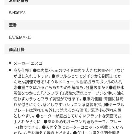
お申込番号
WNX6198
型番
EA763AM-15
商品仕様
メーカー：エスコ
商品仕様1：●庫内幅39cmのワイド庫内で大きなお皿やピザなど
が出し入れしやすい。●ボウルひとつでメインから副菜までか
んたん調理できる「ボウルメニュー」※耐熱ガラスボウルのみ対
応●重さをはかるからあたためも解凍も、分量おまかせ●過熱水
蒸気をつかった「ノンフライ」過熱水蒸気とオーブンを使い、油を
使わずカラッとフライ調理ができます。●庫内側面・背面には汚
れが付きにくく、落としやすいシリコン系塗装を採用●テーブル
プレートは汚れても外して洗えるから清潔。調理後の汚れを落
としやすい。●ヒーターが露出していないフラットな天面でお
手入れがらくに。●あたためもオーブン調理もテーブルプレー
ト1枚でできる。●天面全体にヒーターユニットを搭載している
から、ムラを抑えて焼き上げます。●グリーン購入法適合商品