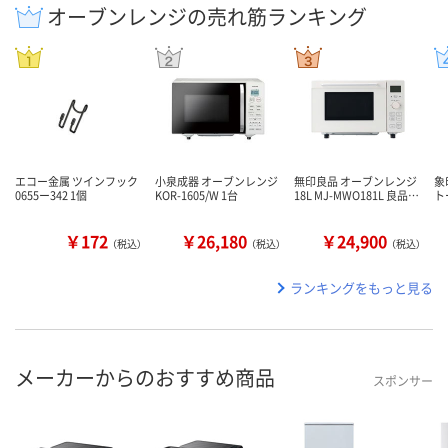
オーブンレンジの売れ筋ランキング
エコー金属 ツインフック
小泉成器 オーブンレンジ
無印良品 オーブンレンジ
象
0655ー342 1個
KOR-1605/W 1台
18L MJ-MWO181L 良品…
ト
￥172
￥26,180
￥24,900
（税込）
（税込）
（税込）
ランキングをもっと見る
メーカーからのおすすめ商品
スポンサー