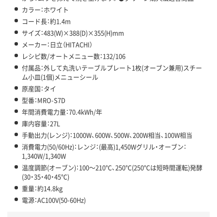
カラー：ホワイト
コード長：約1.4m
サイズ：483(W)×388(D)×355(H)mm
メーカー：日立（HITACHI）
レシピ数/オートメニュー数：132/106
付属品：外して丸洗いテーブルプレート1枚(オーブン兼用)スチー
ム小皿(1個)メニューシール
原産国：タイ
型番：MRO-S7D
年間消費電力量：70.4kWh/年
庫内容量：27L
手動出力(レンジ)：1000W、600W、500W、200W相当、100W相当
消費電力(50/60Hz)：レンジ：(最高)1,450Wグリル・オーブン：
1,340W/1,340W
温度調節(オーブン)：100～210℃、250℃(250℃は短時間運転)発酵
(30・35・40・45℃)
重量：約14.8kg
電源：AC100V(50-60Hz)