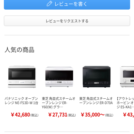
レビューを書く
レビューをリクエストする
人気の商品
パナソニック オーブン
東芝 角皿式スチームオ
東芝 角皿式スチームオ
【アウトレ
レンジ NE-FS3D-W 1台
ーブンレンジ ER-
ーブンレンジ ER-D70A
ホービン 
Y60(W) グラ…
ジ ES-KA1
￥42,680
￥27,731
￥35,000～
￥43,
（税込）
（税込）
（税込）