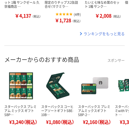
ット 1箱 サンクゼール 久
限定のりチップス2缶詰
たいと七味なめ茸のセッ
個
世福商店 …
合せ（マクミラ…
ト 1箱 サンク…
￥4,137
(
4件
)
￥2,008
（税込）
（税込）
￥1,728
（税込）
ランキングをもっと見る
メーカーからのおすすめ商品
スポンサー
スターバックス プレミ
スターバックス コーヒ
スターバックス プレミ
スターバ
アム ミックス ギフト
ーアソートギフトSBE-
アムミックスギフト
ミwith
SBP…
10B…
SBP-2…
ト …
¥3,240（税込）
¥1,080（税込）
¥2,160（税込）
¥3,