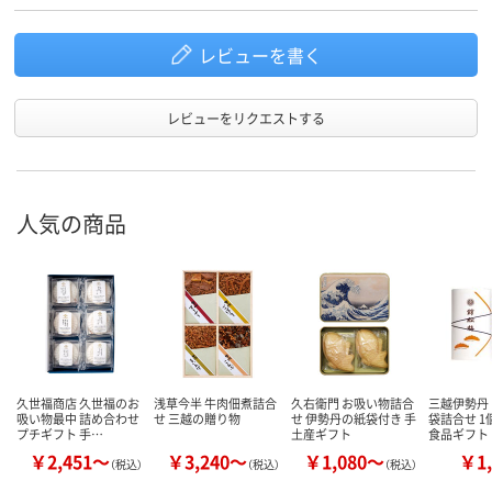
レビューを書く
レビューをリクエストする
人気の商品
久世福商店 久世福のお
浅草今半 牛肉佃煮詰合
久右衛門 お吸い物詰合
三越伊勢丹
吸い物最中 詰め合わせ
せ 三越の贈り物
せ 伊勢丹の紙袋付き 手
袋詰合せ 
プチギフト 手…
土産ギフト
食品ギフト
￥2,451～
￥3,240～
￥1,080～
￥1,
（税込）
（税込）
（税込）