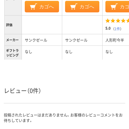
カゴへ
カゴへ
カ
評価
5.0
（
1件
）
サンクゼール
サンクゼール
人形町今半
メーカー
ギフトラ
なし
なし
なし
ッピング
ギフト用
なし
なし
有
手さげ袋
レビュー（0件）
投稿されたレビューはまだありません。お客様のレビューコメントをお
待ちしています。