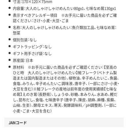
寸法：170×120×75mm
内容量：大人のしゃけしゃけめんたい80gx1、七味なめ茸130gx1
表示すべきアレルギー項目 ※お手元に届いた商品を必ずご確
認ください：さけ・小麦・大豆・ごま
名称：大人のしゃけしゃけめんたい：魚介類加工品、七味なめ茸：
惣菜
個別包装：なし
ギフトラッピング：なし
ギフト用手さげ袋：なし
原産国：日本
原材料 ※お手元に届いた商品を必ずご確認ください：【至高の
ひと時 大人のしゃけしゃけめんたい】鮭フレーク（ベトナム製
造または国内製造またはその他）、植物油、辛子めんたいこ、魚醤、
食塩、みりん、辛子めんたいこ調味液、唐辛子、（一部にさけ・小麦・
大豆を含む）※鮭フレークの産地は前年度の使用実績順【七味な
め茸】えのき茸（長野県）、しょうゆ、砂糖、本みりん、水あめ、鰹だ
し、昆布だし、食塩、七味唐辛子（唐辛子、陳皮、胡麻、麻種、紫蘇、
山椒、生姜）、酵母エキス、寒天、発酵調味料／pH調整剤、（一部に
小麦・ごま・大豆を含む）
JANコード