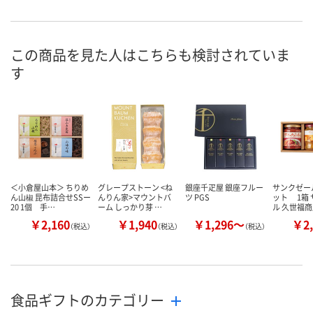
この商品を見た人はこちらも検討されていま
す
＜小倉屋山本＞ ちりめ
グレープストーン <ね
銀座千疋屋 銀座フルー
サンクゼー
ん山椒 昆布詰合せSSー
んりん家>マウントバ
ツ PGS
ット 1箱
20 1個 手…
ーム しっかり芽 …
ル 久世福商
￥2,160
￥1,940
￥1,296～
￥2,
（税込）
（税込）
（税込）
食品ギフトのカテゴリー