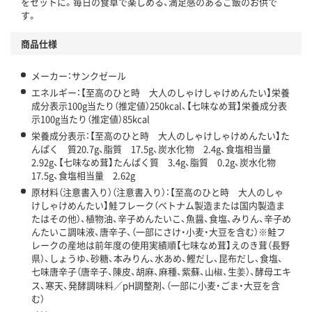
をセットに。毎日の食卓で楽しめる、満足感のあるご飯のお供で
す。
商品仕様
メーカー：サンクゼール
エネルギー：【至高のひと時 大人のしゃけしゃけめんたい】栄養
成分表示100g当たり（推定値）250kcal、【七味なめ茸】栄養成分表
示100g当たり（推定値）85kcal
栄養成分表示：【至高のひと時 大人のしゃけしゃけめんたい】た
んぱく 質20.7g、脂質 17.5g、炭水化物 2.4g、食塩相当量
2.92g、【七味なめ茸】たんぱく質 3.4g、脂質 0.2g、炭水化物
17.5g、食塩相当量 2.62g
原材料（注意書入り）（注意書入り）：【至高のひと時 大人のしゃ
けしゃけめんたい】鮭フレーク（ベトナム製造または国内製造ま
たはその他）、植物油、辛子めんたいこ、魚醤、食塩、みりん、辛子め
んたいこ調味液、唐辛子、（一部にさけ・小麦・大豆を含む）※鮭フ
レークの産地は前年度の使用実績順【七味なめ茸】えのき茸（長野
県）、しょうゆ、砂糖、本みりん、水あめ、鰹だし、昆布だし、食塩、
七味唐辛子（唐辛子、陳皮、胡麻、麻種、紫蘇、山椒、生姜）、酵母エキ
ス、寒天、発酵調味料／pH調整剤、（一部に小麦・ごま・大豆を含
む）