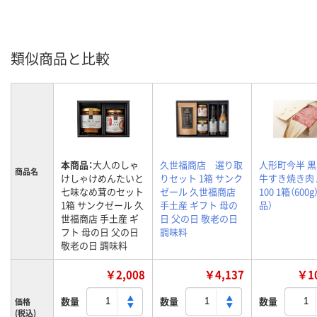
類似商品と比較
本商品：
大人のしゃ
久世福商店 選り取
人形町今半 
商品名
けしゃけめんたいと
りセット 1箱 サンク
牛すき焼き肉 A
七味なめ茸のセット
ゼール 久世福商店
100 1箱（600
1箱 サンクゼール 久
手土産 ギフト 母の
品）
世福商店 手土産 ギ
日 父の日 敬老の日
フト 母の日 父の日
調味料
敬老の日 調味料
￥2,008
￥4,137
￥10
数量
数量
数量
価格
(税込)