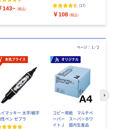
￥385~
(
17
)
￥143~
（税込）
￥108
（税込）
ページ：
1
／
2
本気プライス
オリジナル
本気プ
次のスライド
ハイマッキー 太字/細字
コピー用紙 マルチペ
嬬恋銘水 
油性ペン ゼブラ
ーパー スーパーホワ
ネラルウォ
イトＪ 国内生産品
500mlキ