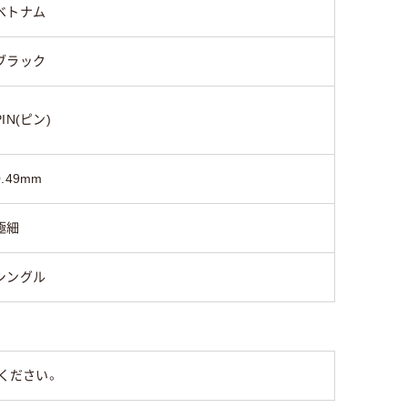
ベトナム
ブラック
PIN(ピン)
0.49mm
極細
シングル
ください。