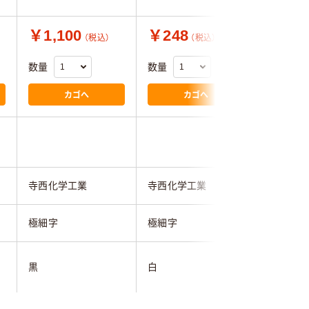
￥1,100
￥248
￥154
（税込）
（税込）
数量
数量
数量
カゴへ
カゴへ
寺西化学工業
寺西化学工業
寺西化学
極細字
極細字
極細字
黒
白
黒