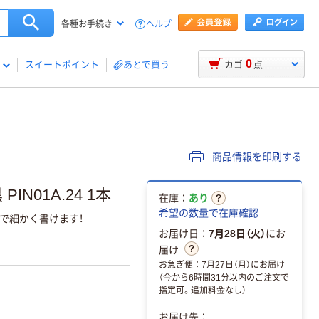
ヘルプ
各種お手続き
0
スイートポイント
あとで買う
カゴ
点
商品情報を印刷する
IN01A.24 1本
在庫：
あり
希望の数量で在庫確認
で細かく書けます！
お届け日：
7月28日（火）
にお
届け
お急ぎ便：7月27日（月）にお届け
（今から6時間31分以内のご注文で
指定可。追加料金なし）
お届け先：