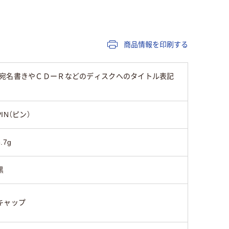
キャップ式
使い切り
キャップ
油性染料インク
油性顔料
油性イン
商品情報を印刷する
シングル
シングル
シングル
。宛名書きやＣＤーＲなどのディスクへのタイトル表記
8g
13g
10.5g
PIN（ピン）
8.7g
黒
キャップ