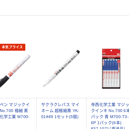
本気プライス
ペン マジックイ
サクラクレパス マイ
寺西化学工業 マジ
o.700 極細 黒
ネーム 超極細黒 YK-
クインキ No.700 6
化学工業 M700-
01#49 1セット(5個)
パック 青 M700-T3-
6P 1パック(6本)
837-1071（直送品）