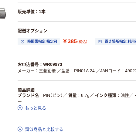
販売単位：1本
配送オプション
￥385
時間帯指定 指定可
置き場所指定 利用
（税込）
お申込番号：WR09973
メーカー：三菱鉛筆
／型番：PIN01A.24
／JANコード：49027
商品詳細
ブランド名
PIN（ピン）
／
質量
8.7g
／
インク種類
油性
／
ー
もっと見る
類似商品と比較する