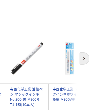
アウト
次へ
ッ
寺西化学工業 油性ペ
寺西化学工業 マジッ
寺西化学
本
ン マジックインキ
クインキホワイトSR
クインキ N
No.900 黒 M900R-
極細 M900WP 1本
細/油性 黒
T1 1箱(10本入)
1本