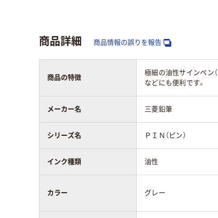
タイプ
キャップ式
キャ
インク種類
油性
油性
商品詳細
商品情報の誤りを報告
形状
シングル
シン
極細の油性サインペン
商品の特徴
質量
8.7g
9.5g
などにも便利です。
メーカー名
三菱鉛筆
シリーズ名
ＰＩＮ（ピン）
インク種類
油性
カラー
グレー