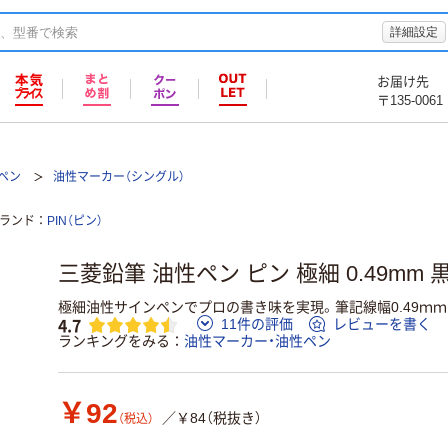
詳細設定
お届け先
〒135-0061
ペン
油性マーカー（シングル）
ランド
PIN（ピン）
三菱鉛筆 油性ペン ピン 極細 0.49mm 黒 P
極細油性サインペンでプロの書き味を実現。筆記線幅0.49ｍｍ
4.7
11件の評価
レビューを書く
ランキングをみる
油性マーカー・油性ペン
￥92
／￥84（税抜き）
（税込）