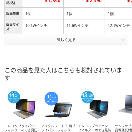
￥1,840
￥2,390
￥2
(税込)
1個
1個
1個
販売単位
画面サイ
10.1Wインチ
11.6Wインチ
12.1Wインチ
ズ
お申込番
詳しく見る
WU54030
WU54031
WU54029
号
入荷待ち
3点
入荷待ち
在庫
8月8日（土）
お届け日
この商品を見た人はこちらも検討されていま
す
数量
お取り扱い終了しま
お取り扱い終
した
した
カゴへ
エレコム プライバシー
アスクル ノートPC用プ
エレコム プライバシー
サンワサプ
フィルター のぞき見防
ライバシーフィルター
フィルター のぞき見防
晶保護反射