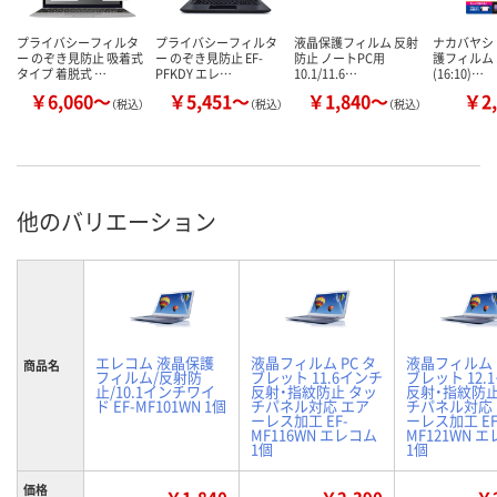
プライバシーフィルタ
プライバシーフィルタ
液晶保護フィルム 反射
ナカバヤシ 
ー のぞき見防止 吸着式
ー のぞき見防止 EF-
防止 ノートPC用
護フィルム 
タイプ 着脱式 …
PFKDY エレ…
10.1/11.6…
(16:10)…
￥6,060～
￥5,451～
￥1,840～
￥2,
（税込）
（税込）
（税込）
他のバリエーション
エレコム 液晶保護
液晶フィルム PC タ
液晶フィルム 
商品名
フィルム/反射防
ブレット 11.6インチ
ブレット 12.
止/10.1インチワイ
反射・指紋防止 タッ
反射・指紋防止
ド EF-MF101WN 1個
チパネル対応 エア
チパネル対応
ーレス加工 EF-
ーレス加工 EF
MF116WN エレコム
MF121WN 
1個
1個
価格