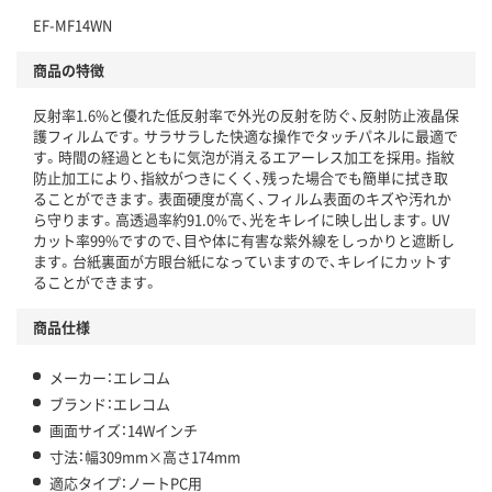
EF-MF14WN
商品の特徴
反射率1.6%と優れた低反射率で外光の反射を防ぐ、反射防止液晶保
護フィルムです。サラサラした快適な操作でタッチパネルに最適で
す。時間の経過とともに気泡が消えるエアーレス加工を採用。指紋
防止加工により、指紋がつきにくく、残った場合でも簡単に拭き取
ることができます。表面硬度が高く、フィルム表面のキズや汚れか
ら守ります。高透過率約91.0%で、光をキレイに映し出します。UV
カット率99%ですので、目や体に有害な紫外線をしっかりと遮断し
ます。台紙裏面が方眼台紙になっていますので、キレイにカットす
ることができます。
商品仕様
メーカー：エレコム
ブランド：エレコム
画面サイズ：14Wインチ
寸法：幅309mm×高さ174mm
適応タイプ：ノートPC用