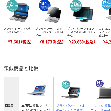
プライバシーフィルタ
プライバシーフィルタ
プライバシーフィルタ
エレコム
ー Let's note CF-…
ー CF-FVシリーズ用 14
ー のぞき見防止 27イン
フィルタ
イ…
チ（1…
止 13…
¥7,601（税込）
¥8,173（税込）
¥20,680（税込）
¥4,
類似商品と比較
本商品：
液晶フィル
プライバシーフィル
エレコム 液
商品名
ム PC タブレット 14
ター 14W型 のぞき
フィルター/