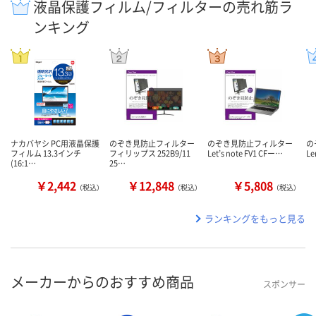
液晶保護フィルム/フィルターの売れ筋ラ
ンキング
ナカバヤシ PC用液晶保護
のぞき見防止フィルター
のぞき見防止フィルター
の
フィルム 13.3インチ
フィリップス 252B9/11
Let’s note FV1 CFー…
Le
(16:1…
25…
￥2,442
￥12,848
￥5,808
（税込）
（税込）
（税込）
ランキングをもっと見る
メーカーからのおすすめ商品
スポンサー