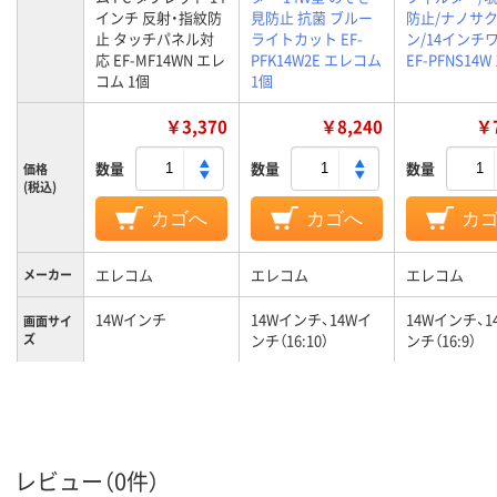
インチ 反射・指紋防
見防止 抗菌 ブルー
防止/ナノサ
止 タッチパネル対
ライトカット EF-
ン/14インチ
応 EF-MF14WN エレ
PFK14W2E エレコム
EF-PFNS14W
コム 1個
1個
￥3,370
￥8,240
￥7
数量
数量
数量
価格
(税込)
カゴへ
カゴへ
カ
エレコム
エレコム
エレコム
メーカー
14Wインチ
14Wインチ、14Wイ
14Wインチ、1
画面サイ
ズ
ンチ（16:10）
ンチ（16:9）
適応タイ
ノートPC用
液晶モニター用
ノートPC用
プ
レビュー（0件）