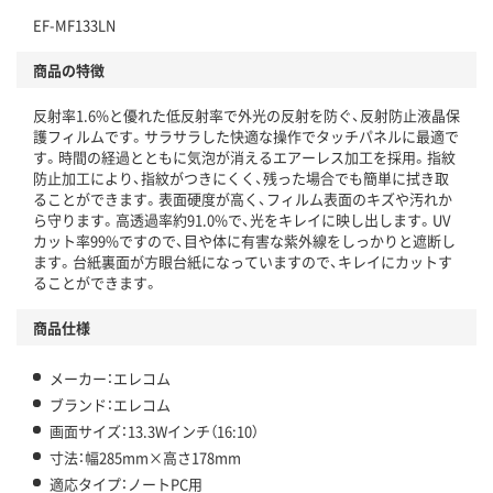
EF-MF133LN
商品の特徴
反射率1.6%と優れた低反射率で外光の反射を防ぐ、反射防止液晶保
護フィルムです。サラサラした快適な操作でタッチパネルに最適で
す。時間の経過とともに気泡が消えるエアーレス加工を採用。指紋
防止加工により、指紋がつきにくく、残った場合でも簡単に拭き取
ることができます。表面硬度が高く、フィルム表面のキズや汚れか
ら守ります。高透過率約91.0%で、光をキレイに映し出します。UV
カット率99%ですので、目や体に有害な紫外線をしっかりと遮断し
ます。台紙裏面が方眼台紙になっていますので、キレイにカットす
ることができます。
商品仕様
メーカー：エレコム
ブランド：エレコム
画面サイズ：13.3Wインチ（16:10）
寸法：幅285mm×高さ178mm
適応タイプ：ノートPC用