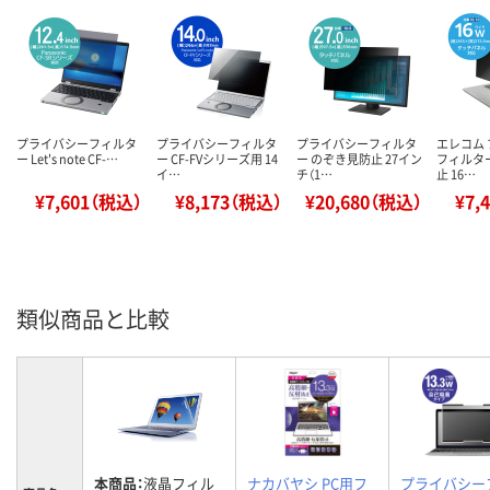
プライバシーフィルタ
プライバシーフィルタ
プライバシーフィルタ
エレコム
ー Let's note CF-…
ー CF-FVシリーズ用 14
ー のぞき見防止 27イン
フィルタ
イ…
チ（1…
止 16…
¥7,601（税込）
¥8,173（税込）
¥20,680（税込）
¥7,
類似商品と比較
本商品：
液晶フィル
ナカバヤシ PC用フ
プライバシー