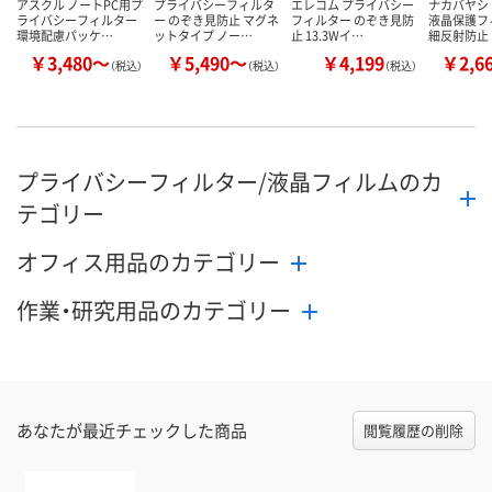
アスクル ノートPC用プ
プライバシーフィルタ
エレコム プライバシー
ナカバヤシ 
ライバシーフィルター
ー のぞき見防止 マグネ
フィルター のぞき見防
液晶保護フ
環境配慮パッケ…
ットタイプ ノー…
止 13.3Wイ…
細反射防止
￥3,480～
￥5,490～
￥4,199
￥2,6
（税込）
（税込）
（税込）
プライバシーフィルター/液晶フィルムのカ
テゴリー
オフィス用品のカテゴリー
作業・研究用品のカテゴリー
あなたが最近チェックした商品
閲覧履歴の削除