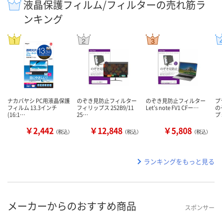
液晶保護フィルム/フィルターの売れ筋ラ
ンキング
ナカバヤシ PC用液晶保護
のぞき見防止フィルター
のぞき見防止フィルター
プ
フィルム 13.3インチ
フィリップス 252B9/11
Let’s note FV1 CFー…
の
(16:1…
25…
プ
￥2,442
￥12,848
￥5,808
（税込）
（税込）
（税込）
ランキングをもっと見る
メーカーからのおすすめ商品
スポンサー