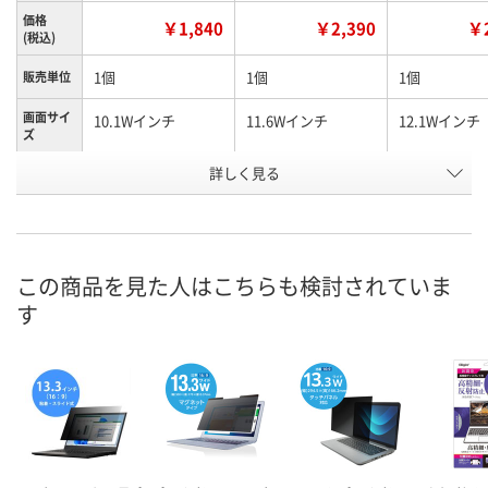
価格
￥1,840
￥2,390
￥2
(税込)
1個
1個
1個
販売単位
画面サイ
10.1Wインチ
11.6Wインチ
12.1Wインチ
ズ
お申込番
詳しく見る
WU54030
WU54031
WU54029
号
入荷待ち
3点
入荷待ち
在庫
8月13日（木）
お届け日
この商品を見た人はこちらも検討されていま
す
数量
お取り扱い終了しま
お取り扱い終
した
した
カゴへ