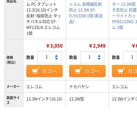
商品名
ム PC タブレット
ィルム 高精細反射
ター 13.3W型
13.3(16:10)インチ
防止 13.3W SF-
き見防止 抗菌
反射・指紋防止 タッ
FLH133W 1個（直送
ーライトカット
チパネル対応 EF-
品）
PFNS133W2
MF133LN エレコム
ム 1個
1個
￥3,050
￥2,949
￥6
数量
数量
数量
価格
(税込)
カゴへ
カゴへ
カ
エレコム
ナカバヤシ
エレコム
メーカー
画面サイ
13.3Wインチ（16:10）
13.3W型
13.3Wインチ（1
ズ
適応タイ
ノートPC用
ノートPC用
ノートPC用
プ