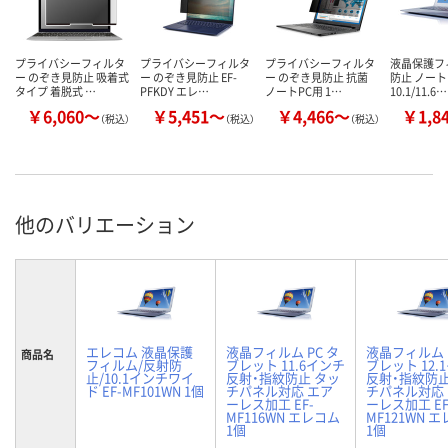
プライバシーフィルタ
プライバシーフィルタ
プライバシーフィルタ
液晶保護フ
ー のぞき見防止 吸着式
ー のぞき見防止 EF-
ー のぞき見防止 抗菌
防止 ノート
タイプ 着脱式 …
PFKDY エレ…
ノートPC用 1…
10.1/11.6…
￥6,060～
￥5,451～
￥4,466～
￥1,8
（税込）
（税込）
（税込）
他のバリエーション
エレコム 液晶保護
液晶フィルム PC タ
液晶フィルム 
商品名
フィルム/反射防
ブレット 11.6インチ
ブレット 12.
止/10.1インチワイ
反射・指紋防止 タッ
反射・指紋防止
ド EF-MF101WN 1個
チパネル対応 エア
チパネル対応
ーレス加工 EF-
ーレス加工 EF
MF116WN エレコム
MF121WN 
1個
1個