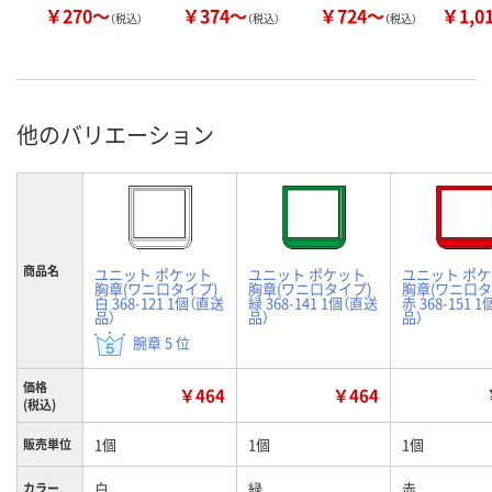
￥270～
￥374～
￥724～
￥1,0
（税込）
（税込）
（税込）
他のバリエーション
商品名
ユニット ポケット
ユニット ポケット
ユニット ポ
胸章(ワニ口タイプ)
胸章(ワニ口タイプ)
胸章(ワニ口タ
白 368-121 1個（直送
緑 368-141 1個（直送
赤 368-151 
品）
品）
品）
腕章 5 位
価格
￥464
￥464
(税込)
1個
1個
1個
販売単位
白
緑
赤
カラー