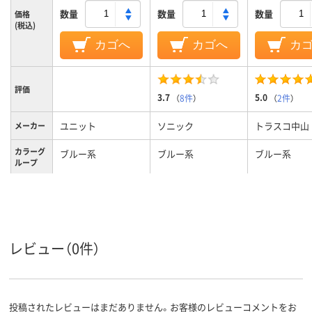
数量
数量
数量
価格
(税込)
カゴへ
カゴへ
カ
評価
3.7
5.0
（
8件
）
（
2件
）
ユニット
ソニック
トラスコ中山
メーカー
カラーグ
ブルー系
ブルー系
ブルー系
ループ
胸章
腕章
腕章
種類
レビュー（0件）
投稿されたレビューはまだありません。お客様のレビューコメントをお