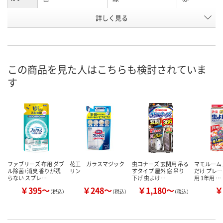
お申込番
詳しく見る
WU31337
WU65154
WU60183
号
あり
あり
あり
在庫
8月26日（水）まで
8月26日（水）まで
8月26日（水）
お届け日
この商品を見た人はこちらも検討されていま
す
数量
数量
数量
カゴへ
カゴへ
カ
ファブリーズ 布用 ダブ
花王 ガラスマジック
虫コナーズ 玄関用 吊る
マモルーム 
ル除菌+消臭 香りが残
リン
すタイプ 屋外 窓 吊り
だけ プレー
らない スプレ…
下げ 虫よけ…
用 1年用 …
￥395～
￥248～
￥1,180～
￥
（税込）
（税込）
（税込）