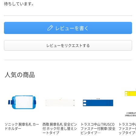
待ちしています。
レビューを書く
レビューをリクエストする
人気の商品
ソニック 腕章名札 カー
西敬 腕章名札 安全ピン
トラスコ中山 TRUSCO
トラスコ中山
ドホルダー
付 ホック付 差し替えシ
ファスナー付腕章（安全
ファスナー
ートタイプ
ピンタイプ…
ップタイプ