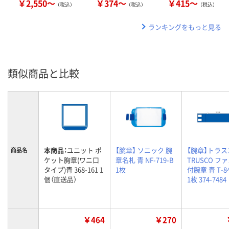
￥2,550～
￥374～
￥415～
（税込）
（税込）
（税込）
ランキングをもっと見る
類似商品と比較
本商品：
ユニット ポ
【腕章】 ソニック 腕
【腕章】トラ
商品名
ケット胸章(ワニ口
章名札 青 NF-719-B
TRUSCO フ
タイプ)青 368-161 1
1枚
付腕章 青 T-84
個（直送品）
1枚 374-7484
￥464
￥270