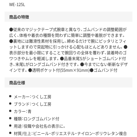
WE-125L
商品の特徴
●従来のマジックテープ式腕章と異なり、ゴムバンドの調整範囲が
広く、体格や着衣の種類を問わずに簡単に調整や着脱ができます。
●裏地には難滑性素材を採用し、締めるだけで腕にピッタリとフィ
ットしますので突起物に引っかける心配もほとんどありません。●
表示部分を最小限にすることで腕回りの全体を覆わず、装着時のゴ
ワつきやムレを軽減します。●品番末尾Sがショートゴムバンド付
き、末尾Lがロングゴムバンド付きです。●今までにない斬新なデザ
インです。●透明ポケット付(55mm×91mm)●ゴムバンド付
商品仕様
メーカー：つくし工房
ブランド：つくし工房
カラー：青
種類：ロングゴムバンド付
用途：役職や会社名の表示に。
材質/仕上：ビニール・ポリエステル・ナイロン・ポリウレタン複合