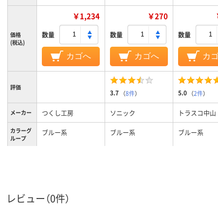
￥1,234
￥270
数量
数量
数量
価格
(税込)
カゴへ
カゴへ
カ
評価
3.7
5.0
（
8件
）
（
2件
）
つくし工房
ソニック
トラスコ中山
メーカー
カラーグ
ブルー系
ブルー系
ブルー系
ループ
腕章・胸
無地
無地
章の表示
内容
ロングゴムバンド
腕章
腕章
種類
レビュー（0件）
付、腕章