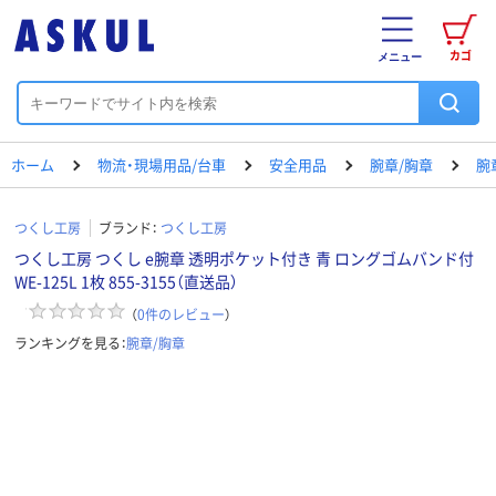
カゴ
メニュー
ホーム
物流・現場用品/台車
安全用品
腕章/胸章
腕
つくし工房
ブランド：
つくし工房
つくし工房 つくし e腕章 透明ポケット付き 青 ロングゴムバンド付
WE-125L 1枚 855-3155（直送品）
（
0
件のレビュー
）
ランキングを見る：
腕章/胸章