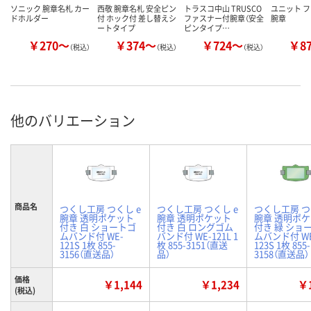
ソニック 腕章名札 カー
西敬 腕章名札 安全ピン
トラスコ中山 TRUSCO
ユニット 
ドホルダー
付 ホック付 差し替えシ
ファスナー付腕章（安全
腕章
ートタイプ
ピンタイプ…
￥270～
￥374～
￥724～
￥8
（税込）
（税込）
（税込）
他のバリエーション
商品名
つくし工房 つくし e
つくし工房 つくし e
つくし工房 つ
腕章 透明ポケット
腕章 透明ポケット
腕章 透明ポ
付き 白 ショートゴ
付き 白 ロングゴム
付き 緑 ショ
ムバンド付 WE-
バンド付 WE-121L 1
ムバンド付 WE
121S 1枚 855-
枚 855-3151（直送
123S 1枚 855-
3156（直送品）
品）
3158（直送品）
価格
￥1,144
￥1,234
￥1
(税込)