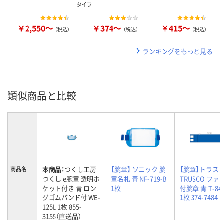
タイプ
￥2,550～
￥374～
￥415～
（税込）
（税込）
（税込）
ランキングをもっと見る
類似商品と比較
本商品：
つくし工房
【腕章】 ソニック 腕
【腕章】トラ
商品名
つくし e腕章 透明ポ
章名札 青 NF-719-B
TRUSCO フ
ケット付き 青 ロン
1枚
付腕章 青 T-84
グゴムバンド付 WE-
1枚 374-7484
125L 1枚 855-
3155（直送品）