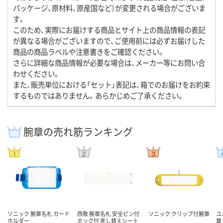
パッケージ、原材料、原産国など）が変更される場合がございま
す。
このため、実際にお届けする商品とサイト上の商品情報の表記
が異なる場合がございますので、ご使用前には必ずお届けした
商品の商品ラベルや注意書きをご確認ください。
さらに詳細な商品情報が必要な場合は、メーカー等にお問い合
わせください。
また、販売単位における「セット」表記は、箱でのお届けをお約束
するものではありません。あらかじめご了承ください。
腕章の売れ筋ランキング
ソニック 腕章名札 カード
西敬 腕章名札 安全ピン付
ソニック クリップ付腕章
ユ
ホルダー
ホック付 差し替えシート
章