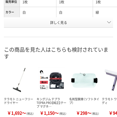
1枚
1枚
1枚
販売単位
白
白
緑
カラー
詳しく見る
ショートゴムバンド
ロングゴムバンド付
ショートゴム
種類
付
付
お申込番
J138978
J138977
J117673
号
この商品を見た人はこちらも検討されていま
あり
わずか
あり
在庫
す
8月12日（水）
8月12日（水）
8月12日（水）
お届け日
数量
数量
数量
カゴへ
カゴへ
カ
テラモト ニューフリー
キングジム テプラ
名刺型腕章（ソフトタイ
テラモト ワ
ドライヤー
TEPRA PRO【純正】テー
プ）
ディ
プ マグネ…
￥1,692～
￥1,150～
￥298～
￥9
（税込）
（税込）
（税込）