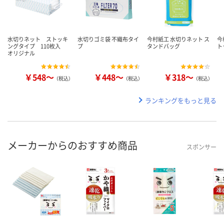
水切りネット ストッキ
水切りゴミ袋 不織布タイ
今村紙工 水切りネット ス
今
ングタイプ 110枚入
プ
タンドバッグ
ト
オリジナル
￥548～
￥448～
￥318～
（税込）
（税込）
（税込）
ランキングをもっと見る
メーカーからのおすすめ商品
スポンサー