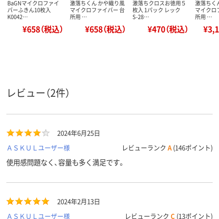
BaGNマイクロファイ
激落ちくん かや織り風
激落ちクロスお徳用５
激落ちく
バーふきん10枚入
マイクロファイバー 台
枚入 1パック レック
マイクロ
K0042…
所用 …
S-28…
所用 …
¥658（税込）
¥658（税込）
¥470（税込）
¥3,
レビュー（2件）
2024年6月25日
ＡＳＫＵＬユーザー様
レビューランク
A
(146ポイント)
使用感問題なく、容量も多く満足です。
2024年2月13日
ＡＳＫＵＬユーザー様
レビューランク
C
(13ポイント)