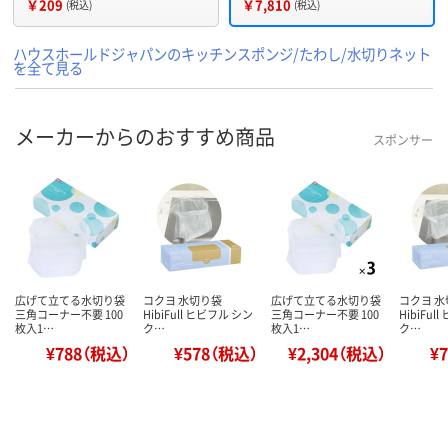
￥209
￥7,810
(税込)
(税込)
ハウスホールドジャパンのキッチンスポンジ/たわし/水切りネット
を全て見る
メーカーからのおすすめ商品
スポンサー
広げて立てる水切り袋
コクヨ 水切り袋
広げて立てる水切り袋
コクヨ 
三角コーナー不要 100
HibiFull ヒビフル シン
三角コーナー不要 100
HibiFul
枚入1…
ク…
枚入1…
ク…
¥788（税込）
¥578（税込）
¥2,304（税込）
¥