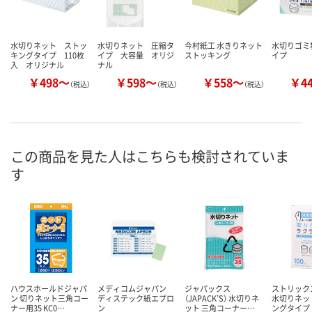
水切りネット ストッ
水切りネット 圧縮タ
今村紙工 水きりネット
水切りゴミ
キングタイプ 110枚
イプ 大容量 オリジ
ストッキング
イプ
入 オリジナル
ナル
￥498～
￥598～
￥558～
￥4
（税込）
（税込）
（税込）
この商品を見た人はこちらも検討されていま
す
ハウスホールドジャパ
メディコムジャパン
ジャパックス
ストリック
ン 切りネット三角コー
ディステック
紙エプロ
（JAPACK’S） 水切りネ
水切りネッ
ナー用35 KC0…
ン
ット 三角コーナー…
ングタイプ