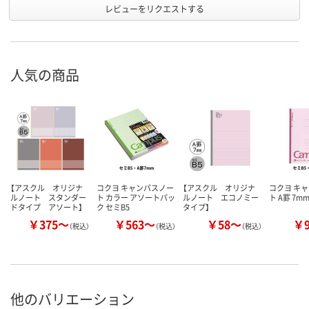
レビューをリクエストする
人気の商品
【アスクル オリジナ
コクヨ キャンパスノー
【アスクル オリジナ
コクヨ キ
ルノート スタンダー
ト カラー アソートパッ
ルノート エコノミー
ト A罫 7m
ドタイプ アソート】
ク セミB5
タイプ】
￥375～
￥563～
￥58～
￥
（税込）
（税込）
（税込）
他のバリエーション