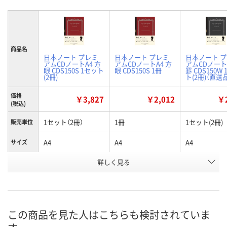
商品名
日本ノート プレミ
日本ノート プレミ
日本ノート 
アムCDノートA4 方
アムCDノートA4 方
アムCDノート 
眼 CDS150S 1セット
眼 CDS150S 1冊
罫 CDS150W
(2冊)
ト(2冊)（直送
価格
￥3,827
￥2,012
￥2
(税込)
1セット（2冊）
1冊
1セット(2冊)
販売単位
A4
A4
A4
サイズ
詳しく見る
方眼
方眼
無地
罫線
お申込番
NH95512
EJ38678
EJ14784
号
1点
2点
直送品
在庫
この商品を見た人はこちらも検討されていま