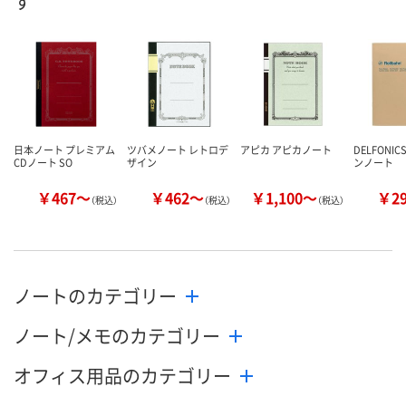
す
8月11日（火）
8月11日（火）
8月26日（水）
お届け日
数量
数量
数量
カゴへ
カゴへ
カ
日本ノート プレミアム
ツバメノート レトロデ
アピカ アピカノート
DELFONI
CDノート SO
ザイン
ンノート
￥467～
￥462～
￥1,100～
￥2
（税込）
（税込）
（税込）
ノートのカテゴリー
ノート/メモのカテゴリー
オフィス用品のカテゴリー