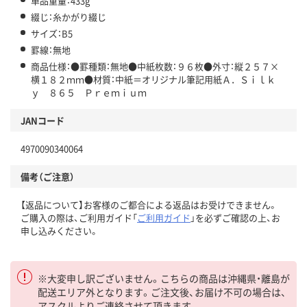
単品重量：433g
綴じ：糸かがり綴じ
サイズ：B5
罫線：無地
商品仕様：●罫種類：無地●中紙枚数：９６枚●外寸：縦２５７×
横１８２ｍｍ●材質：中紙＝オリジナル筆記用紙Ａ．Ｓｉｌｋ
ｙ ８６５ Ｐｒｅｍｉｕｍ
JANコード
4970090340064
備考（ご注意）
【返品について】お客様のご都合による返品はお受けできません。
ご購入の際は、ご利用ガイド「
ご利用ガイド
」を必ずご確認の上、お
申し込みください。
※大変申し訳ございません。こちらの商品は沖縄県・離島が
配送エリア外となります。ご注文後、お届け不可の場合は、
アスクルよりご連絡させて頂きます。