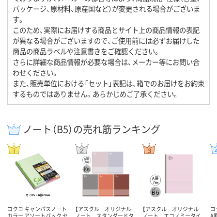
パッケージ、原材料、原産国など）が変更される場合がございま
す。
このため、実際にお届けする商品とサイト上の商品情報の表記
が異なる場合がございますので、ご使用前には必ずお届けした
商品の商品ラベルや注意書きをご確認ください。
さらに詳細な商品情報が必要な場合は、メーカー等にお問い合
わせください。
また、販売単位における「セット」表記は、箱でのお届けをお約束
するものではありません。あらかじめご了承ください。
ノート（B5）の売れ筋ランキング
コクヨ キャンパスノート
【アスクル オリジナル
【アスクル オリジナル
コ
カラー アソートパック セ
ノート スタンダードタ
ノート エコノミータイ
A