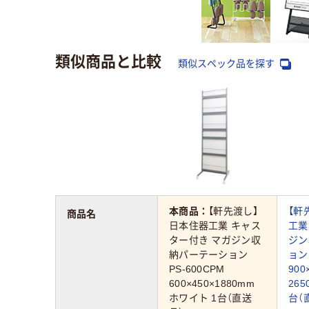
類似商品と比較
類似スペック品を探す
本商品：
【軒先渡し】
【軒
商品名
日本住器工業 キャス
工業
ター付き マガジン収
ジン
納パーテーション
ョン 
PS-600CPM
900
600×450×1880mm
26
ホワイト 1台（直送
台（