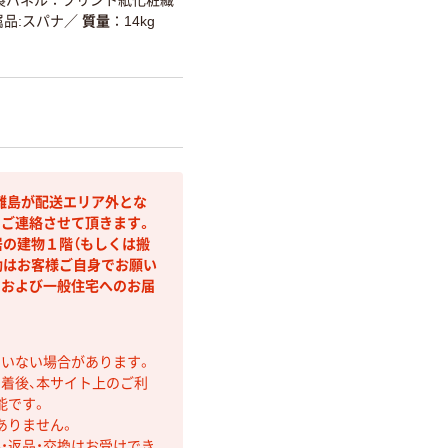
属品:スパナ
／
質量
14kg
離島が配送エリア外とな
りご連絡させて頂きます。
居の建物１階（もしくは搬
動はお客様ご自身でお願い
名および一般住宅へのお届
ていない場合があります。
着後、本サイト上のご利
能です。
ありません。
・返品・交換はお受けでき