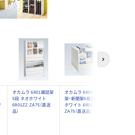
次へ
オカムラ 6801雑誌架
オカムラ 6801雑誌
イヌイ 
5段 ネオホワイト
架・新聞架6紙用 ネオ
ラック2
オ
6801ZZ ZA75（直送
ホワイト 6801JZ
ト 560×
品）
ZA75（直送品）
DPW-20
品）