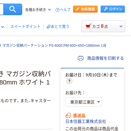
ヘルプ
各種お手続き
0
スイートポイント
あとで買う
カゴ
点
ガジン収納パーテーション PS-600CPM 600×450×1880mm 1台
商品情報を印刷する
き マガジン収納パ
お届け日：9月10日（木）まで
880mm ホワイト 1
お届け先：
ものです。また、キャスター
直送品
日本住器工業株式会社
この出荷元の商品は商品代金