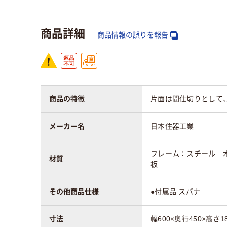
質量
14kg
11k
商品詳細
商品情報の誤りを報告
商品の特徴
片面は間仕切りとして
メーカー名
日本住器工業
フレーム：スチール 
材質
板
その他商品仕様
●付属品:スパナ
寸法
幅600×奥行450×高さ1