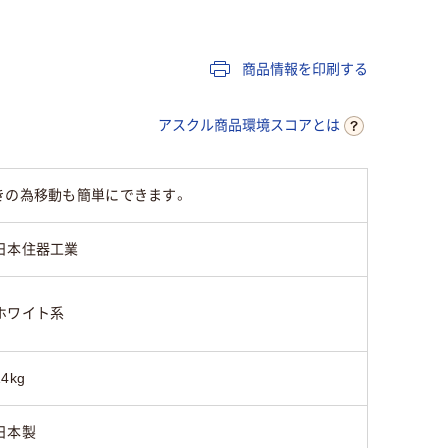
62.8kg
33.5kg
16kg
商品情報を印刷する
アスクル商品環境スコアとは
きの為移動も簡単にできます。
日本住器工業
ホワイト系
14kg
日本製