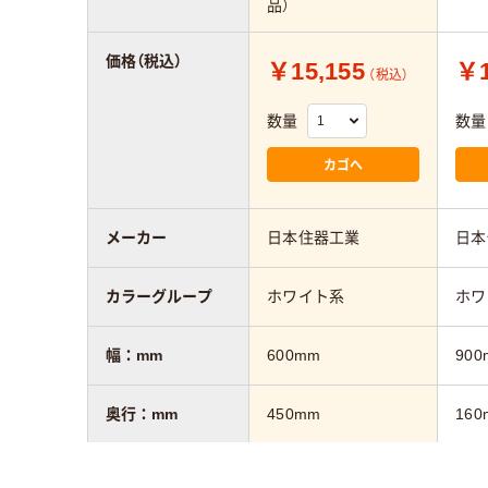
品）
価格（税込）
￥15,155
￥1
（税込）
数量
数量
カゴへ
メーカー
日本住器工業
日本
カラーグループ
ホワイト系
ホワ
幅：mm
600mm
900
奥行：mm
450mm
160
高さ：mm
1880mm
265