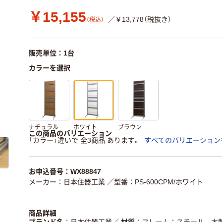
￥15,155
／￥13,778（税抜き）
（税込）
販売単位：1台
カラーを選択
ナチュラル
ホワイト
ブラウン
この商品のバリエーション
「カラー」違いで 全3商品 あります。
すべてのバリエーション
お申込番号：WX88847
メーカー：日本住器工業
／型番：PS-600CPM/ホワイト
商品詳細
ブランド名
日本住器工業
／
材質
フレーム：スチール 木