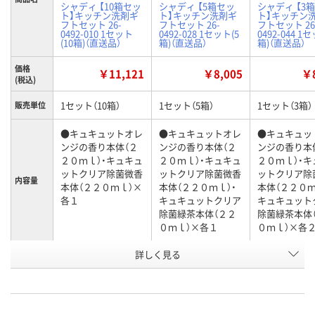
シャディ 【10箱セッ
シャディ 【5箱セッ
シャディ 【3
ト】キッチン洗剤ギ
ト】キッチン洗剤ギ
ト】キッチン
フトセット 26-
フトセット 26-
フトセット 26
0492-010 1セット
0492-028 1セット(5
0492-044 1
(10箱)（直送品）
箱)（直送品）
箱)（直送品）
価格
￥11,121
￥8,005
￥8
(税込)
1セット（10箱）
1セット（5箱）
1セット（3箱）
販売単位
●キュキュットオレ
●キュキュットオレ
●キュキュッ
ンジの香り本体（２
ンジの香り本体（２
ンジの香り本
２０ｍｌ）・キュキュ
２０ｍｌ）・キュキュ
２０ｍｌ）・キ
ットクリア除菌微香
ットクリア除菌微香
ットクリア除
内容量
本体（２２０ｍｌ）×
本体（２２０ｍｌ）・
本体（２２０ｍ
各１
キュキュットクリア
キュキュット
除菌緑茶本体（２２
除菌緑茶本体
０ｍｌ）×各１
０ｍｌ）×各
お申込番
詳しく見る
WXA5779
WXA5781
WXA5782
号
直送品
直送品
直送品
在庫