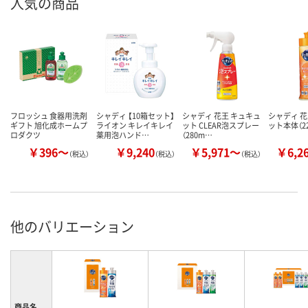
人気の商品
フロッシュ 食器用洗剤
シャディ 【10箱セット】
シャディ 花王 キュキュ
シャディ 花
ギフト 旭化成ホームプ
ライオン キレイキレイ
ット CLEAR泡スプレー
ット本体（22
ロダクツ
薬用泡ハンド…
（280m…
￥396～
￥9,240
￥5,971～
￥6,2
（税込）
（税込）
（税込）
他のバリエーション
商品名