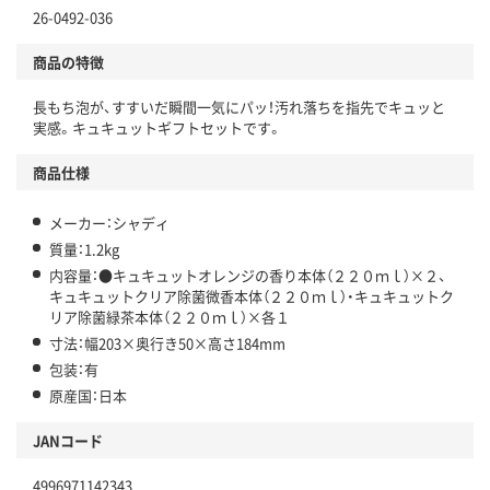
26-0492-036
商品の特徴
長もち泡が、すすいだ瞬間一気にパッ！汚れ落ちを指先でキュッと
実感。キュキュットギフトセットです。
商品仕様
メーカー：シャディ
質量：1.2kg
内容量：●キュキュットオレンジの香り本体（２２０ｍｌ）×２、
キュキュットクリア除菌微香本体（２２０ｍｌ）・キュキュットク
リア除菌緑茶本体（２２０ｍｌ）×各１
寸法：幅203×奥行き50×高さ184mm
包装：有
原産国：日本
JANコード
4996971142343