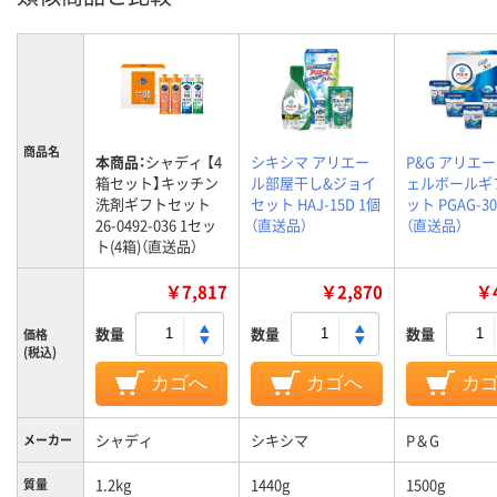
商品名
本商品：
シャディ 【4
シキシマ アリエー
P&G アリエ
箱セット】キッチン
ル部屋干し&ジョイ
ェルボールギ
洗剤ギフトセット
セット HAJ-15D 1個
ット PGAG-30
26-0492-036 1セッ
（直送品）
（直送品）
ト(4箱)（直送品）
￥7,817
￥2,870
￥4
数量
数量
数量
価格
(税込)
カゴへ
カゴへ
カ
シャディ
シキシマ
P＆G
メーカー
1.2kg
1440g
1500g
質量