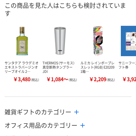
8月31日（月）まで
8月31日（月）まで
8月31日（月）
お届け日
この商品を見た人はこちらも検討されていま
す
数量
数量
数量
カゴへ
カゴへ
カ
サンタテア ラウデミオ
THERMOS（サーモス）
ルミカ レインボーブレ
サニーフー
エキストラバージンオ
真空断熱タンブラー
スレット(RGB) E20209
フト券
リーブオイル 2…
JDI
1箱…
￥3,480
￥1,084～
￥2,209
￥3,9
（税込）
（税込）
（税込）
雑貨ギフトのカテゴリー
オフィス用品のカテゴリー