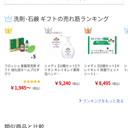
洗剤･石鹸 ギフトの売れ筋ランキング
フロッシュ 食器用洗剤 ギ
シャディ 【10箱セット】ラ
シャディ 【50個セット】キ
シ
フト 旭化成ホームプロダ
イオン キレイキレイ薬用
レイキレイ 除菌ウェット
ト
クツ
泡ハンド…
シート1…
￥9,240
￥8,495
（税込）
（税込）
￥1,945～
（税込）
ランキングをもっと見る
類似商品と比較