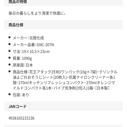
商品の特徴
毎日の暮らしをより清潔で快適に。
商品仕様
メーカー：北陸化成
メーカー品番：GNC-207N
寸法：19×10.5×23cm
質量：1090g
原産国：日本
商品仕様：花王アタックZEROワンパック(10g×7袋)・クリンクル
油よごれおそうじシート(20枚入)・抗菌ナイロンクリーナー各1
個・270mlキッチンリフレッシュコンパクト・270mlオレンジマ
イルドコンパクト各1本・パイプ洗浄剤(3包入)1箱・［日本製］
包装：あり
JANコード
4938165215136