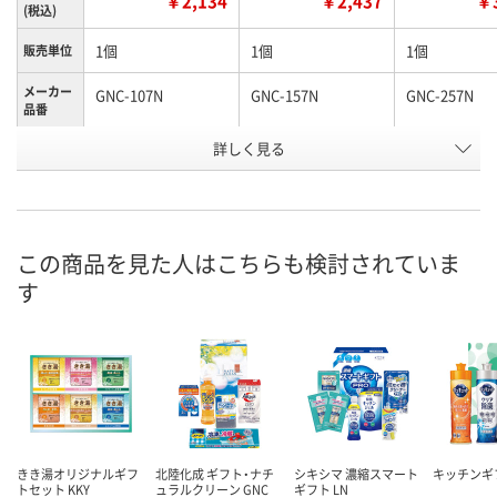
￥2,134
￥2,437
￥3
(税込)
1個
1個
1個
販売単位
メーカー
GNC-107N
GNC-157N
GNC-257N
品番
お申込番
詳しく見る
RX53020
RX53021
RX53024
号
直送品
直送品
直送品
在庫
8月25日（火）まで
8月25日（火）まで
8月25日（火）
お届け日
この商品を見た人はこちらも検討されていま
す
数量
数量
数量
カゴへ
カゴへ
カ
きき湯オリジナルギフ
北陸化成 ギフト・ナチ
シキシマ 濃縮スマート
キッチンギ
トセット KKY
ュラルクリーン GNC
ギフト LN