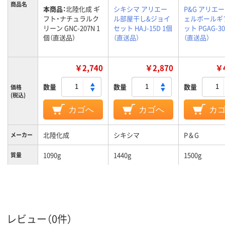
商品名
本商品：
北陸化成 ギ
シキシマ アリエー
P&G アリエ
フト・ナチュラルク
ル部屋干し&ジョイ
ェルボールギ
リーン GNC-207N 1
セット HAJ-15D 1個
ット PGAG-30
個（直送品）
（直送品）
（直送品）
￥2,740
￥2,870
￥4
数量
数量
数量
価格
(税込)
カゴへ
カゴへ
カ
北陸化成
シキシマ
P＆G
メーカー
1090g
1440g
1500g
質量
レビュー（0件）