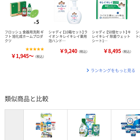
フロッシュ 食器用洗剤 ギ
シャディ 【10箱セット】ラ
シャディ 【50個セット】キ
シ
フト 旭化成ホームプロダ
イオン キレイキレイ薬用
レイキレイ 除菌ウェット
ト
クツ
泡ハンド…
シート1…
￥9,240
￥8,495
（税込）
（税込）
￥1,945～
（税込）
ランキングをもっと見る
類似商品と比較