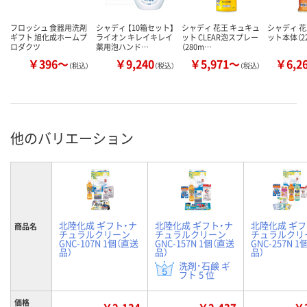
フロッシュ 食器用洗剤
シャディ 【10箱セット】
シャディ 花王 キュキュ
シャディ 花
ギフト 旭化成ホームプ
ライオン キレイキレイ
ット CLEAR泡スプレー
ット本体（22
ロダクツ
薬用泡ハンド…
（280m…
￥396～
￥9,240
￥5,971～
￥6,2
（税込）
（税込）
（税込）
他のバリエーション
北陸化成 ギフト・ナ
北陸化成 ギフト・ナ
北陸化成 ギフ
商品名
チュラルクリーン
チュラルクリーン
チュラルクリ
GNC-107N 1個（直送
GNC-157N 1個（直送
GNC-257N 
品）
品）
品）
洗剤･石鹸 ギ
フト 5 位
価格