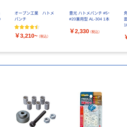
鋲
オープン工業 ハトメ
豊光 ハトメパンチ #5・
0
パンチ
#20兼用型 AL-304 1本
1
￥2,330
（税込）
￥3,210~
（税込）