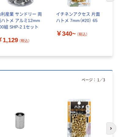
角利産業 サンドリー 両
イチネンアクセス 片面
ハトメ鋲 H
面ハトメ アルミ12mm
ハトメ 7mm（#20） 65
セット（約1
00組 SHP-2 1セット
250個入×
￥340~
（税込）
￥1,129
（税込）
￥1,777
ページ：
1
／
3
次のスライド