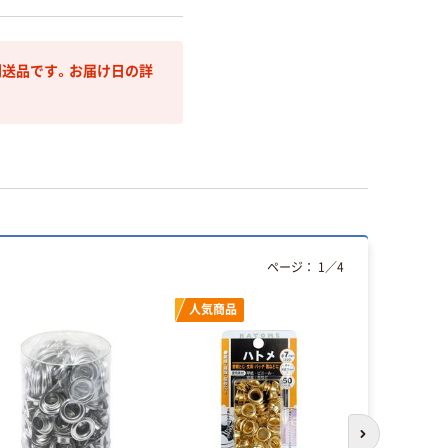
送品です。お届け日の詳
ページ：
1
／
4
人気商品
本気プ
次のスライド