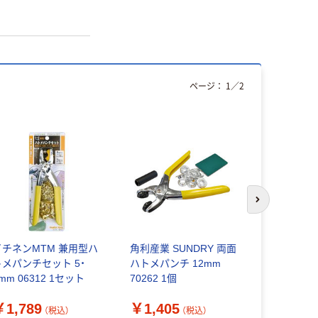
ページ：
1
／
2
次のスライド
イチネンMTM 兼用型ハ
角利産業 SUNDRY 両面
サンコーイ
トメパンチセット 5・
ハトメパンチ 12mm
ー 六角ナ
mm 06312 1セット
70262 1個
ス 10本入 M
本） 4-299
￥1,789
￥1,405
￥1,170
（税込）
（税込）