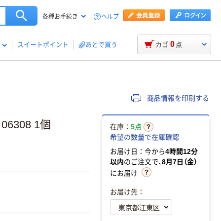
ヘルプ
各種お手続き
0
スイートポイント
あとで買う
カゴ
点
商品情報を印刷する
6308 1個
在庫：
5点
希望の数量で在庫確認
お届け日：今から
4時間12分
以内
のご注文で、
8月7日（金）
にお届け
お届け先：