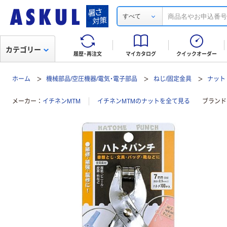
すべて
カテゴリー
履歴・再注文
マイカタログ
クイックオーダー
ホーム
機械部品/空圧機器/電気・電子部品
ねじ/固定金具
ナット
メーカー
イチネンMTM
イチネンMTMのナットを全て見る
ブランド