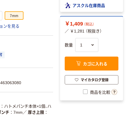
アスクル在庫商品
7mm
￥1,409
（税込）
ョンを見る
／ ￥1,281 （税抜き）
数量
可
カゴに入れる
マイカタログ登録
63063080
商品を比較
ハトメパンチ本体×1個、ハ
ポンチ
7mm
／
厚さ上限