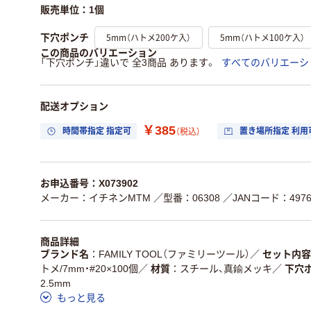
販売単位：1個
5mm（ハトメ200ケ入）
5mm（ハトメ100ケ入）
下穴ポンチ
この商品のバリエーション
「下穴ポンチ」違いで 全3商品 あります。
すべてのバリエーシ
配送オプション
￥385
時間帯指定 指定可
置き場所指定 利用
（税込）
お申込番号：X073902
メーカー：イチネンMTM
／型番：06308
／JANコード：49764
商品詳細
ブランド名
FAMILY TOOL（ファミリーツール）
／
セット内容
トメ/7mm・#20×100個
／
材質
スチール、真鍮メッキ
／
下穴
2.5mm
もっと見る