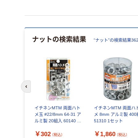
ナット
の検索結果
“
ナット
”の検索結果
36
前のスライドへ
E UーNUT
イチネンMTM 両面ハト
イチネンMTM 両面ハ
ット
メ玉 #22/8mm 64-31 ア
メ 8mm アルミ製 400
差込角
ルミ製 20組入 60140 1
51310 1セット
UT#05 1個
セット
￥302
￥1,860
直送品）
（税込）
（税込）
（税込）