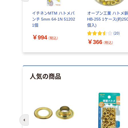
イチネンMTM ハトメパ
オープン工業 ハトメ
ンチ 5mm 64-1N 51202
HB-255 1ケース(約25
1個
個入)
(
20
)
￥994
（税込）
￥366
（税込）
人気の商品
前のスライドへ