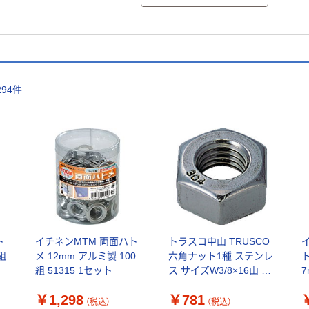
294
件
ト
イチネンMTM 両面ハト
トラスコ中山 TRUSCO
組
メ 12mm アルミ製 100
六角ナット1種 ステンレ
組 51315 1セット
ス サイズW3/8×16山 16
7
個入 B25-0318 1パック
￥1,298
￥781
(16個)（直送品）
（税込）
（税込）