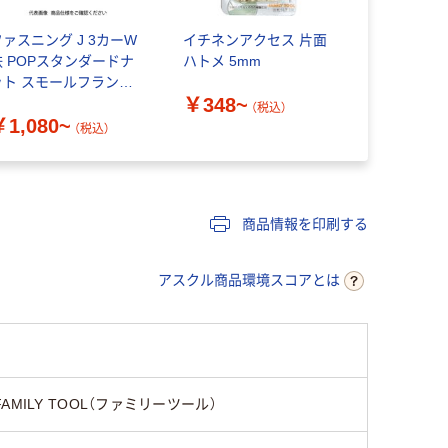
ファスニング J 3カーW
イチネンアクセス 片面
コクゴ ナ
鉄 POPスタンダードナ
ハトメ 5mm
￥11,71
ット スモールフランジ
￥348~
FH■SF
（税込）
￥1,080~
（税込）
商品情報を印刷する
アスクル商品環境スコアとは
FAMILY TOOL（ファミリーツール）