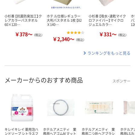
小杉善 【抗菌防臭加工】ク
ホテ ル仕様レギュラー
小杉善 【吸水・速乾マイク
ホ
レアカラーバスタオル
大判バスタオル 1枚 【82
ロファイバー】マイクロ
バ
60×120…
Ｘ140…
ジュエルカラ…
1
￥378～
￥331～
（税込）
（税込）
￥2,340～
（税込）
ランキングをもっと見る
メーカーからのおすすめ商品
スポンサー
キレイキレイ 薬用泡ハ
ホテルアメニティ 業
ホテルアメニティ 業
ホテルア
ンドソープ シトラスフ
務用ヘアゴムM マット
務用二つ折ヘアブラシ
務用LSカ