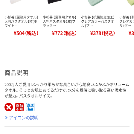
小杉善 【業務用タオル】
小杉善 【業務用タオル】
小杉善 【抗菌防臭加工】
小杉善 【
大判バスタオル1枚(ホ
大判バスタオル1枚(ブ
クレアカラーバスタオ
クレアカ
ワイト…
ラック…
ル (ブ…
ル (グ…
¥504（税込）
¥772（税込）
¥378（税込）
¥
商品説明
200万人ご愛用！ふっかり柔らかな風合いが心地良いふかふかボリューム
タオル。そっとお肌にあてるだけで、水分を瞬時に吸い取る高い吸水性
が魅力。バスタオルサイズ。
アイコンの説明