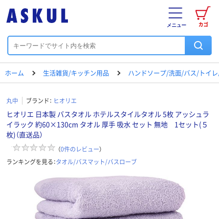
カゴ
メニュー
ホーム
生活雑貨/キッチン用品
ハンドソープ/洗面/バス/トイ
丸中
ブランド：
ヒオリエ
ヒオリエ 日本製 バスタオル ホテルスタイルタオル 5枚 アッシュラ
イラック 約60×130cm タオル 厚手 吸水 セット 無地 1セット(５
枚)（直送品）
（
0
件のレビュー
）
ランキングを見る：
タオル/バスマット/バスローブ