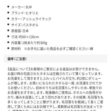
メーカー：丸中
ブランド：ヒオリエ
カラー：アッシュライラック
サイズ：バスタオル
原産国：日本
寸法：約60×130cm
内容量：1枚あたり約369g
原材料 ※お手元に届いた商品を必ずご確認ください：綿
備考（ご注意）
【返品について】お客様のご都合による返品はお受けできません。
お届け時の包装されたタオルは圧縮されていて薄くなっています。
お洗濯をして頂きますとふわっとパイルが立ち、約2倍にボリュー
ムが増します。お買いになられたタオルは一度、お洗濯をされてか
らお使いください。初めのうちは毛羽落ちしやすいため、単独での
お洗濯をおすすめします。乾燥機のご使用は、タオルへの負荷がか
かり、痛みを促進してしまう恐れがあります。その結果、毛羽落ちも
多くなってしまうことに繋がります。毛羽落ちを軽減して長くご愛
用して頂くためにはお日様で干し、柔軟剤は毛羽落ちが治まってか