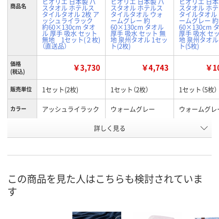
ヒオリエ 日本製 バ
ヒオリエ 日本製 バ
ヒオリエ 日本
商品名
スタオル ホテルス
スタオル ホテルス
スタオル ホ
タイルタオル 2枚 ア
タイルタオル ウォ
タイルタオル
ッシュライラック
ームグレー 約
ームグレー 約
約60×130cm タオ
60×130cm タオル
60×130cm 
ル 厚手 吸水 セット
厚手 吸水 セット 無
厚手 吸水 セ
無地 1セット(２枚)
地 泉州タオル 1セッ
地 泉州タオル
（直送品）
ト(2枚)
ト(5枚)
価格
￥3,730
￥4,743
￥10
(税込)
1セット(2枚)
1セット（2枚）
1セット（5枚）
販売単位
アッシュライラック
ウォームグレー
ウォームグレ
カラー
お申込番
詳しく見る
X106627
HH62117
HH62142
号
直送品
5点
2点
在庫
8月11日（火）
8月11日（火）
お届け日
この商品を見た人はこちらも検討されていま
す
数量
数量
お取り扱い終了しま
した
カゴへ
カ