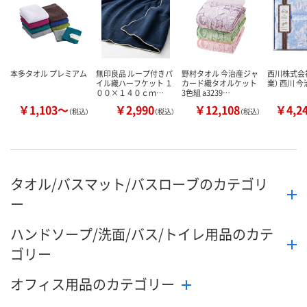
本多タオル プレミアム
無印良品 ループ付きパ
野村タオル 今治産ジャ
西川株式会
イル織ハーフケット １
カード織タオルケット
業） 西川 
００×１４０ｃｍ…
3色組 a3239…
￥1,103～
￥2,990
￥12,108
￥4,2
（税込）
（税込）
（税込）
タオル/バスマット/バスローブのカテゴリ
ー
ハンドソープ/洗面/バス/トイレ用品のカテ
ゴリー
オフィス用品のカテゴリー