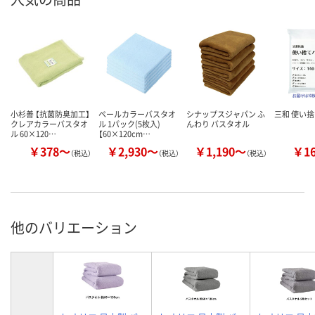
小杉善 【抗菌防臭加工】
ペールカラーバスタオ
シナップスジャパン ふ
三和 使い捨
クレアカラーバスタオ
ル 1パック(5枚入)
んわり バスタオル
ル 60×120…
【60×120cm…
￥378～
￥2,930～
￥1,190～
￥1
（税込）
（税込）
（税込）
他のバリエーション