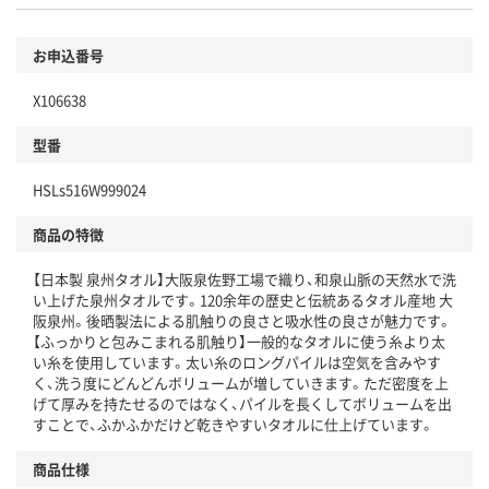
お申込番号
X106638
型番
HSLs516W999024
商品の特徴
【日本製 泉州タオル】大阪泉佐野工場で織り、和泉山脈の天然水で洗
い上げた泉州タオルです。120余年の歴史と伝統あるタオル産地 大
阪泉州。後晒製法による肌触りの良さと吸水性の良さが魅力です。
【ふっかりと包みこまれる肌触り】一般的なタオルに使う糸より太
い糸を使用しています。太い糸のロングパイルは空気を含みやす
く、洗う度にどんどんボリュームが増していきます。ただ密度を上
げて厚みを持たせるのではなく、パイルを長くしてボリュームを出
すことで、ふかふかだけど乾きやすいタオルに仕上げています。
商品仕様